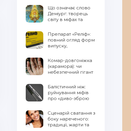
Що означає слово
Деміург: творець
світу в міфах та
фентезі
Препарат «Реліф»:
повний огляд форм
випуску,
властивостей та
правил
Комар-довгоніжка
застосування
(карамора): чи
небезпечний гігант
для людини?
Балістичний ніж:
руйнування міфів
про «диво-зброю
Сценарій сватання з
боку нареченого:
традиції, жарти та
сучасний підхід