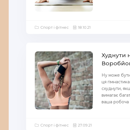
Спорт і фітнес
18.10.21
Худнути 
Воробйов
Ну може бути 
ця гімнастика
схуднути, якщ
вимагає багат
ваша робоча з
Спорт і фітнес
27.09.21