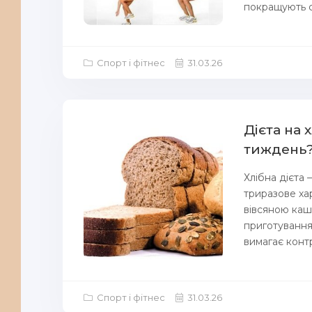
покращують ст
Спорт і фітнес
31.03.26
Дієта на х
тиждень
Хлібна дієта
триразове ха
вівсяною каш
приготування 
вимагає конт
Спорт і фітнес
31.03.26