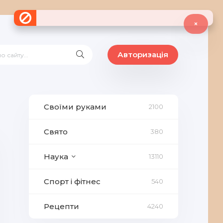
×
Авторизація
Своїми руками
2100
Свято
380
Наука
13110
Спорт і фітнес
540
Рецепти
4240