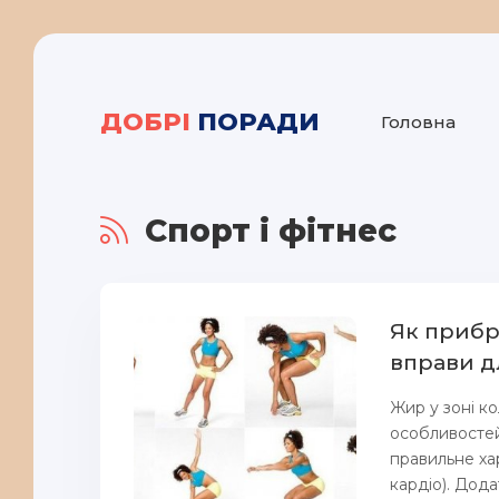
ДОБРІ
ПОРАДИ
Головна
Спорт і фітнес
Як прибр
вправи д
Жир у зоні к
особливостей
правильне хар
кардіо). Дод