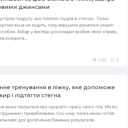
новими джинсами
тріла подругу, яка помітно схудла в стегнах . Точно
ортзал вона не ходить, тому вирішила дізнатися секрет
особом. Хабар у вигляді шоколадки зробив свою справу,
а розкрита....
2 521
0
инне тренування в ліжку, яке допоможе
ир і підтягти стегна
а жінка піклується про здоров'я і красу свого тіла. Ми всі
стрункими і привабливими. Ось чому тисячі жінок готові
можливе для досягнення бажаних результатів....