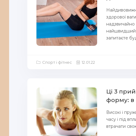
Найдивовижні
здорової ваг
надзвичайно 
найшвидший і
запитаєте буд
Спорт і фітнес
12.01.22
Ці 3 при
форму: в
Високі і пруж
часу і під в
втрачати свою