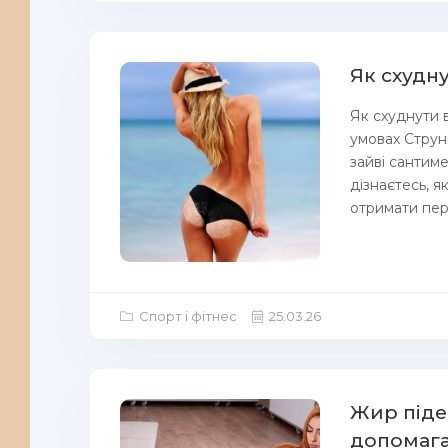
Як схудну
Як схуднути 
умовах Струнк
зайві сантиме
дізнаєтесь, я
отримати перш
Спорт і фітнес
25.03.26
Жир піде
допомага