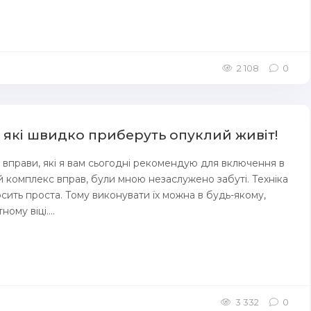
2 108
0
, які швидко приберуть опуклий живіт!
і вправи, які я вам сьогодні рекомендую для включення в
й комплекс вправ, були мною незаслужено забуті. Техніка
сить проста. Тому виконувати їх можна в будь-якому,
ному віці....
3 332
0