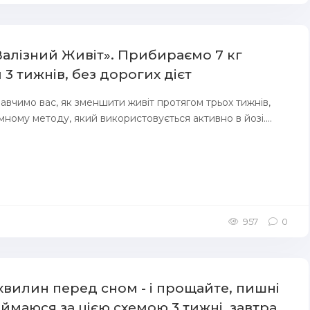
Залізний Живіт». Прибираємо 7 кг
3 тижнів, без дорогих дієт
авчимо вас, як зменшити живіт протягом трьох тижнів,
ному методу, який використовується активно в йозі....
957
0
 хвилин перед сном - і прощайте, пишні
аймаюся за цією схемою 3 тижні, завтра