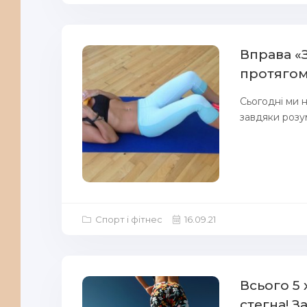
Вправа «
протягом 
Сьогодні ми н
завдяки розум
Спорт і фітнес
16.09.21
Всього 5
стегна! З