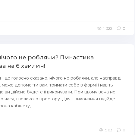
1 022
0
нічого не роблячи? Гімнастика
а на 6 хвилин!
- це голосно сказано, нічого не роблячи, але насправді,
, може допомогти вам, тримати себе в формі і навіть
о ви дійсно будете її виконувати. При цьому вона не
о часу, і великого простору. Для її виконання підійде
она кабінету,...
963
0