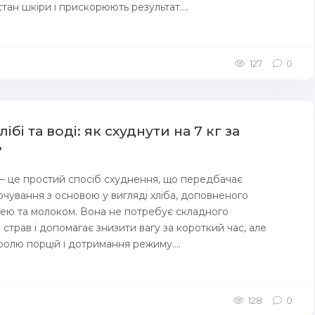
ан шкіри і прискорюють результат....
127
0
лібі та воді: як схуднути на 7 кг за
?
 — це простий спосіб схуднення, що передбачає
рчування з основою у вигляді хліба, доповненого
ею та молоком. Вона не потребує складного
страв і допомагає знизити вагу за короткий час, але
ролю порцій і дотримання режиму....
128
0