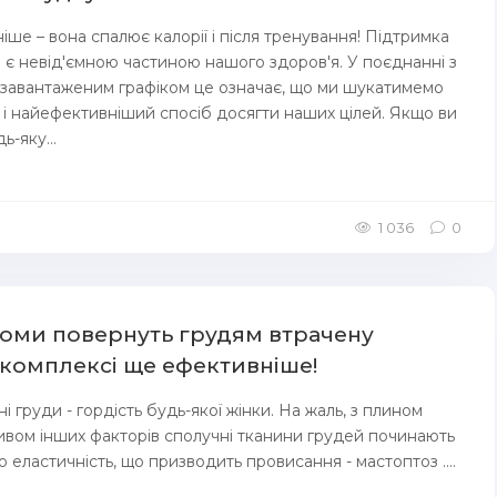
ше – вона спалює калорії і після тренування! Підтримка
и є невід'ємною частиною нашого здоров'я. У поєднанні з
завантаженим графіком це означає, що ми шукатимемо
 найефективніший спосіб досягти наших цілей. Якщо ви
ь-яку...
1 036
0
йоми повернуть грудям втрачену
 комплексі ще ефективніше!
ні груди - гордість будь-якої жінки. На жаль, з плином
пливом інших факторів сполучні тканини грудей починають
 еластичність, що призводить провисання - мастоптоз ....