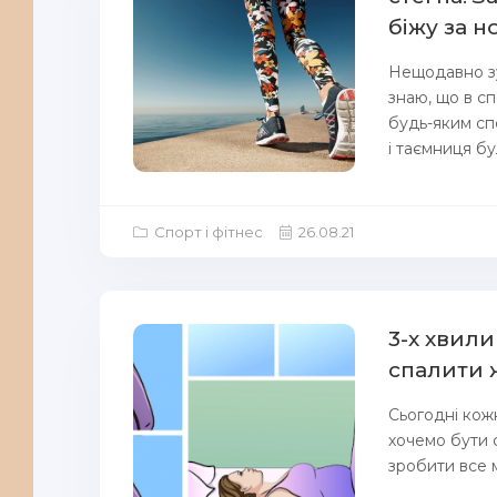
біжу за 
Нещодавно зус
знаю, що в сп
будь-яким сп
і таємниця бул
Спорт і фітнес
26.08.21
3-х хвил
спалити ж
Сьогодні кожн
хочемо бути 
зробити все 