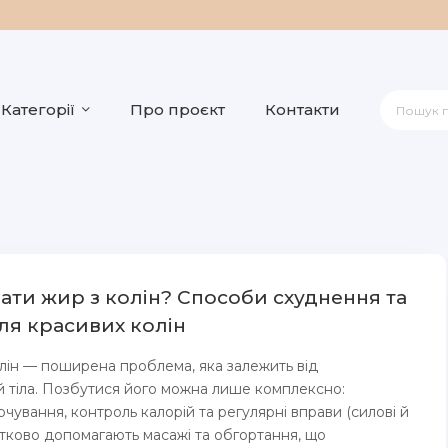
Категорії
Про проєкт
Контакти
ати жир з колін? Способи схуднення та
ля красивих колін
олін — поширена проблема, яка залежить від
 тіла. Позбутися його можна лише комплексно:
чування, контроль калорій та регулярні вправи (силові й
атково допомагають масажі та обгортання, що