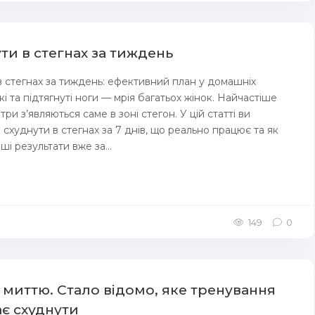
ти в стегнах за тиждень
в стегнах за тиждень: ефективний план у домашніх
і та підтягнуті ноги — мрія багатьох жінок. Найчастіше
три з’являються саме в зоні стегон. У цій статті ви
к схуднути в стегнах за 7 днів, що реально працює та як
і результати вже за...
149
0
 миттю. Стало відомо, яке тренування
є схуднути