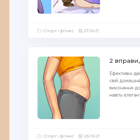
Спорт і фітнес
27.06.21
2 вправи
Ефективні дв
свій домашні
виконання до
навіть елегант
Спорт і фітнес
26.06.21