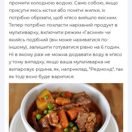
промити холодною водою. Само собою, якщо
присутні якісь кістки або помітні жилки, їх
потрібно обрізати, щоб м'ясо вийшло якісним.
Тепер потрібно покласти нарізаний продукт в
мультиварку, включити режим «Гасіння» чи
якийсь подібний (він може називатися по-
іншому), залишити готуватися рівно на 6 годин.
Ні в якому разі не можна додавати воду в м'ясо
у тому випадку, якщо ваша мультиварка не
випаровує рідина, як, наприклад, "Редмонд", так
як тоді воно буде варитися.