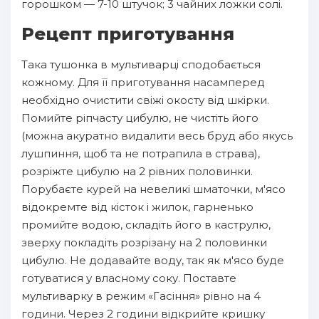
горошком — 7-10 штучок; 3 чайних ложки солі.
Рецепт приготування
Така тушонка в мультиварці сподобається
кожному. Для її приготування насамперед
необхідно очистити свіжі окосту від шкірки.
Помийте ріпчасту цибулю, не чистіть його
(можна акуратно видалити весь бруд або якусь
лушпиння, щоб та не потрапила в страва),
розріжте цибулю на 2 рівних половинки.
Порубаєте курей на невеликі шматочки, м'ясо
відокремте від кісток і жилок, гарненько
промийте водою, складіть його в каструлю,
зверху покладіть розрізану на 2 половинки
цибулю. Не додавайте воду, так як м'ясо буде
готуватися у власному соку. Поставте
мультиварку в режим «Гасіння» рівно на 4
години. Через 2 години відкрийте кришку