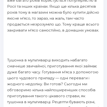
вже багато років користується популярністю в
Росії та інших країнах. Якщо ще кілька десятків
років тому в магазині можна було купити дійсно
якісне м'ясо, то зараз, на жаль, там часто
продається незрозуміло що. Тому краще всього
закривати м'ясо самостійно, в домашніх умовах.
Тушонка в мультиварці виходить набагато
смачніше звичайної, приготування якої займає
дуже багато часу. Готування м'яса з допомогою
цього чудового приладу — одні переваги і
жодного недоліку. Ви готові? Сьогодні ми
обговоримо кілька найпоширеніших способів
приготування такого цікавого страви, як
тушонка в мультиварці. Рецепти бувають різні,