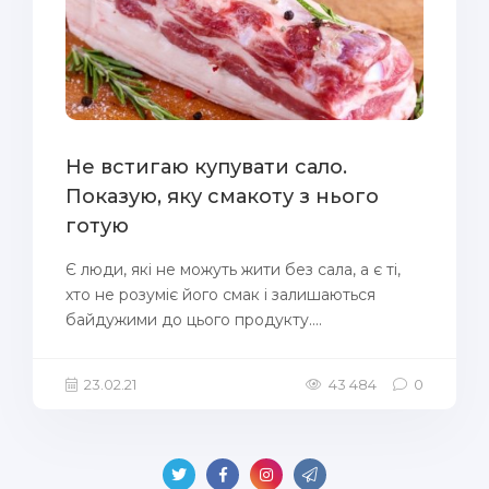
Не встигаю купувати сало.
Показую, яку смакоту з нього
готую
Є люди, які не можуть жити без сала, а є ті,
хто не розуміє його смак і залишаються
байдужими до цього продукту....
23.02.21
43 484
0