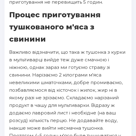
приготування не перевищить 5 годин.
Процес приготування
тушкованого м'яса з
свинини
Важливо відзначити, що така ж тушонка з курки
в мультиварці вийде теж дуже смачною і
ніжною, однак зараз ми готуємо страву зі
свинини. Нарізаємо 2 кілограми м'яса
невеликими шматочками, добре промиваємо,
позбавляємося від кісточок і жилок, жир ні в
якому разі не зрізаємо. Складаємо нарізаний
продукт в чашу для мультиварки. Відразу ж
додаємо лавровий лист і необхідне (на ваш
розсуд) кількість перцю. Не додавайте воду,
інакше може вийти несмачна тушонка.
Протягом 4-5 годин м'ясо буде тушкуватися у