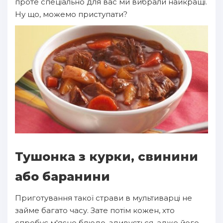
проте спеціально для вас ми вибрали найкращі.
Ну що, можемо приступати?
Тушонка з курки, свинини
або баранини
Приготування такої страви в мультиварці не
займе багато часу. Зате потім кожен, хто
спробує м'ясне блюдо, здивується, адже його