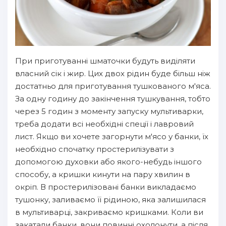
При приготуванні шматочки будуть виділяти
власний сік і жир. Цих двох рідин буде більш ніж
достатньо для приготування тушкованого м'яса.
За одну годину до закінчення тушкування, тобто
через 5 годин з моменту запуску мультиварки,
треба додати всі необхідні спеції і лавровий
лист. Якщо ви хочете загорнути м'ясо у банки, їх
необхідно спочатку простерилізувати з
допомогою духовки або якого-небудь іншого
способу, а кришки кинути на пару хвилин в
окріп. В простерилізовані банки викладаємо
тушонку, заливаємо її рідиною, яка залишилася
в мультиварці, закриваємо кришками. Коли ви
закатали банки, вони повинні охолонути, а після