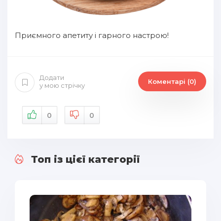
Приємного апетиту і гарного настрою!
Додати
Коментарі (0)
у мою стрічку
0
0
Топ із цієї категорії