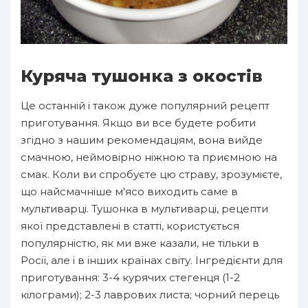
Куряча тушонка з окостів
Це останній і також дуже популярний рецепт
приготування. Якщо ви все будете робити
згідно з нашим рекомендаціям, вона вийде
смачною, неймовірно ніжною та приємною на
смак. Коли ви спробуєте цю страву, зрозумієте,
що найсмачніше м'ясо виходить саме в
мультиварці. Тушонка в мультиварці, рецепти
якої представлені в статті, користується
популярністю, як ми вже казали, не тільки в
Росії, але і в інших країнах світу. Інгредієнти для
приготування: 3-4 курячих стегенця (1-2
кілограми); 2-3 лаврових листа; чорний перець