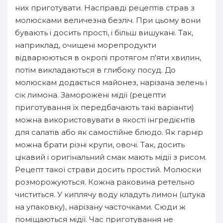
них приготувати. Насправді рецептів страв з
молюсками величезна безліч. При цьому вони
бувають і досить прості, і більш вишукані. Так,
наприклад, очищені морепродукти
відварюються в окропі протягом п'яти хвилин,
потім викладаються в глибоку посуд. До
молюскам додається майонез, нарізана зелень і
сік лимона. Заморожені мідії (рецепти
приготування їх передбачають такі варіанти)
можна використовувати в якості інгредієнтів
для салатів або як самостійне блюдо. Як гарнір
можна брати різні крупи, овочі. Так, досить
цікавий і оригінальний смак мають мідії з рисом.
Рецепт такої страви досить простий. Молюски
розморожуються. Кожна раковина ретельно
чиститься. У киплячу воду кладуть лимон (штука
на упаковку), нарізану часточками. Сюди ж
поміщаються мідії. Час приготування не