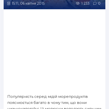
15:11, 06 квітня 2015
1 233
0
Популярність серед мідій морепродуктів
пояснюється багато в чому тим, що вони
низькокалорійні. Ці молюски володіють сильним