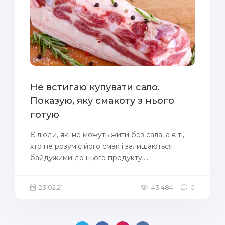
Не встигаю купувати сало.
Показую, яку смакоту з нього
готую
Є люди, які не можуть жити без сала, а є ті,
хто не розуміє його смак і залишаються
байдужими до цього продукту....
23.02.21
43 484
0