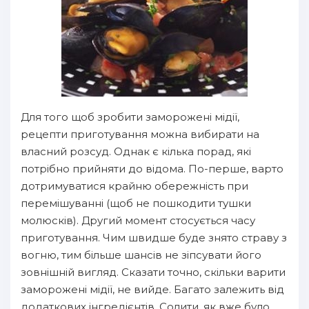
Для того щоб зробити заморожені мідії,
рецепти приготування можна вибирати на
власний розсуд. Однак є кілька порад, які
потрібно прийняти до відома. По-перше, варто
дотримуватися крайню обережність при
перемішуванні (щоб не пошкодити тушки
молюсків). Другий момент стосується часу
приготування. Чим швидше буде знято страву з
вогню, тим більше шансів не зіпсувати його
зовнішній вигляд. Сказати точно, скільки варити
заморожені мідії, не вийде. Багато залежить від
додаткових інгредієнтів. Солити, як вже було