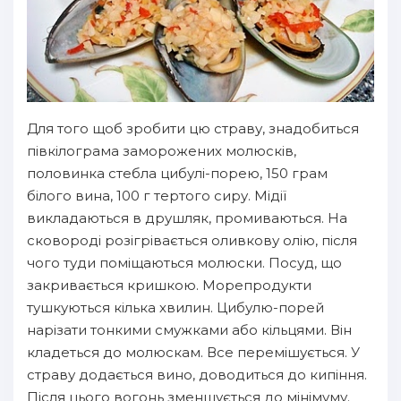
Для того щоб зробити цю страву, знадобиться
півкілограма заморожених молюсків,
половинка стебла цибулі-порею, 150 грам
білого вина, 100 г тертого сиру. Мідії
викладаються в друшляк, промиваються. На
сковороді розігрівається оливкову олію, після
чого туди поміщаються молюски. Посуд, що
закривається кришкою. Морепродукти
тушкуються кілька хвилин. Цибулю-порей
нарізати тонкими смужками або кільцями. Він
кладеться до молюскам. Все перемішується. У
страву додається вино, доводиться до кипіння.
Після цього вогонь зменшується до мінімуму.