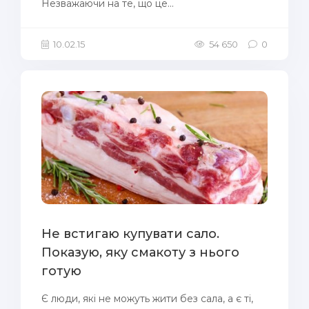
Незважаючи на те, що це...
10.02.15
54 650
0
Не встигаю купувати сало.
Показую, яку смакоту з нього
готую
Є люди, які не можуть жити без сала, а є ті,