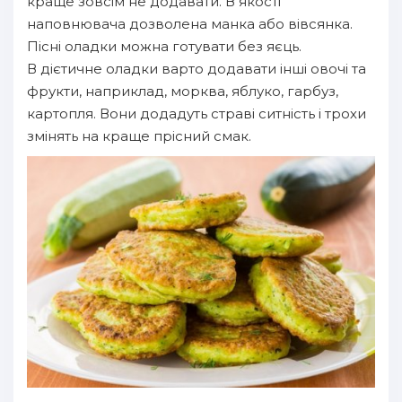
краще зовсім не додавати. В якості
наповнювача дозволена манка або вівсянка.
Пісні оладки можна готувати без яєць.
В дієтичне оладки варто додавати інші овочі та
фрукти, наприклад, морква, яблуко, гарбуз,
картопля. Вони додадуть страві ситність і трохи
змінять на краще прісний смак.