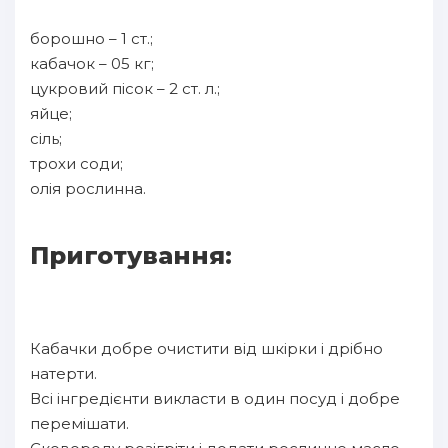
борошно – 1 ст.;
кабачок – 05 кг;
цукровий пісок – 2 ст. л.;
яйце;
сіль;
трохи соди;
олія рослинна.
Приготування:
Кабачки добре очистити від шкірки і дрібно
натерти.
Всі інгредієнти викласти в один посуд і добре
перемішати.