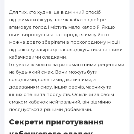
Для тих, хто худне, це відмінний спосіб
підтримати фігуру, так як кабачок добре
втамовує голод і містить мало калорій. Якщо
овоч вирощується на городі, взимку його
можна довго зберігати в прохолодному місці і
під снігову завірюху насолоджуватися теплими
кабачковими оладками.
Готувати їх можна за різноманітними рецептами
на будь-який смак. Вони можуть бути
солодкими, соленими, дієтичними, з
додаванням сиру, інших овочів, часнику та
інших спецій та продуктів. Оскільки за своїм
смаком кабачок нейтральний, він відмінно
поєднується з різними добавками.
Секрети приготування
кабачкового оладок