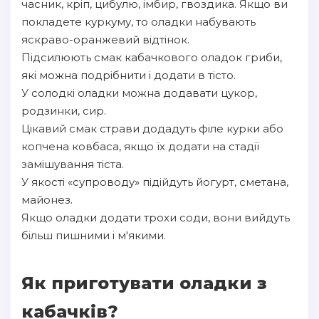
часник, кріп, цибулю, імбир, гвоздика. Якщо ви
покладете куркуму, то оладки набувають
яскраво-оранжевий відтінок.
Підсилюють смак кабачкового оладок гриби,
які можна подрібнити і додати в тісто.
У солодкі оладки можна додавати цукор,
родзинки, сир.
Цікавий смак страви додадуть філе курки або
копчена ковбаса, якщо їх додати на стадії
замішування тіста.
У якості «супроводу» підійдуть йогурт, сметана,
майонез.
Якщо оладки додати трохи соди, вони вийдуть
більш пишними і м'якими.
Як приготувати оладки з
кабачків?