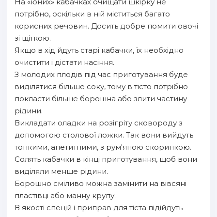
На «юних» кабачках очищати шкірку не
потрібно, оскільки в ній міститься багато
корисних речовин. Досить добре помити овочі
зі щіткою.
Якщо в хід йдуть старі кабачки, їх необхідно
очистити і дістати насіння.
З молодих плодів під час приготування буде
виділятися більше соку, тому в тісто потрібно
покласти більше борошна або злити частину
рідини.
Викладати оладки на розігріту сковороду з
допомогою столової ложки. Так вони вийдуть
тонкими, апетитними, з рум'яною скоринкою.
Солять кабачки в кінці приготування, щоб вони
виділяли менше рідини.
Борошно сміливо можна замінити на вівсяні
пластівці або манну крупу.
В якості спецій і приправ для тіста підійдуть