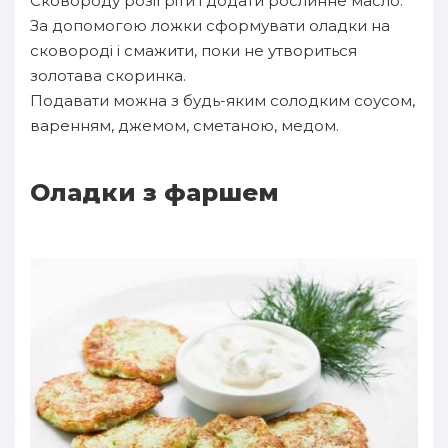
Сковороду розігріти і додати рослинне масло.
За допомогою ложки сформувати оладки на
сковороді і смажити, поки не утвориться
золотава скоринка.
Подавати можна з будь-яким солодким соусом,
варенням, джемом, сметаною, медом.
Оладки з фаршем