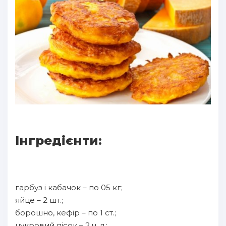
Інгредієнти:
гарбуз і кабачок – по 05 кг;
яйце – 2 шт.;
борошно, кефір – по 1 ст.;
цукровий пісок – 2 ч. л.;