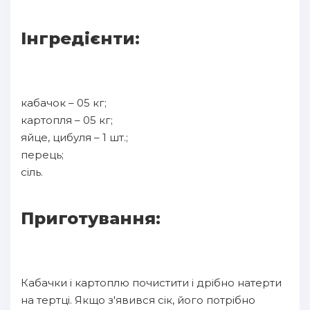
Інгредієнти:
кабачок – 05 кг;
картопля – 05 кг;
яйце, цибуля – 1 шт.;
перець;
сіль.
Приготування:
Кабачки і картоплю почистити і дрібно натерти
на тертці. Якщо з'явився сік, його потрібно