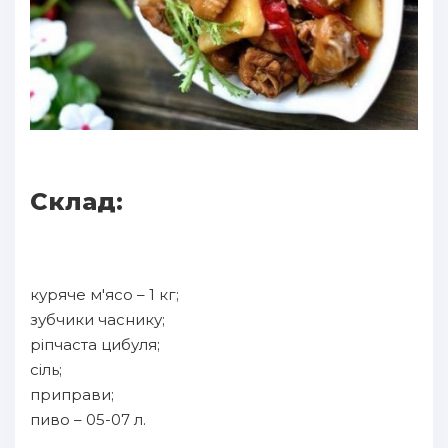
Склад:
куряче м'ясо – 1 кг;
зубчики часнику;
ріпчаста цибуля;
сіль;
приправи;
пиво – 05-07 л.