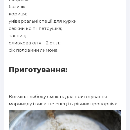
базилік;
кориця;
універсальні спеції для курки;
свіжий кріп і петрушка;
часник;
оливкова олія – 2 ст. л.;
сік половини лимона.
Приготування:
Візьміть глибоку ємність для приготування
маринаду і висипте спеції в рівних пропорціях.