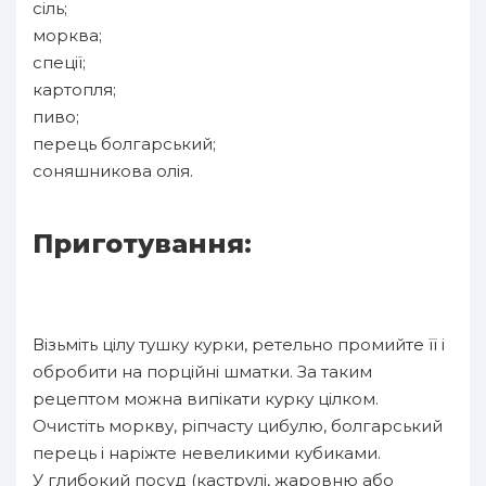
сіль;
морква;
спеції;
картопля;
пиво;
перець болгарський;
соняшникова олія.
Приготування:
Візьміть цілу тушку курки, ретельно промийте її і
обробити на порційні шматки. За таким
рецептом можна випікати курку цілком.
Очистіть моркву, ріпчасту цибулю, болгарський
перець і наріжте невеликими кубиками.
У глибокий посуд (каструлі, жаровню або