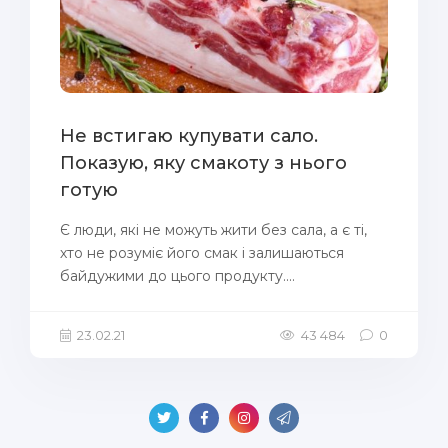
Не встигаю купувати сало.
Показую, яку смакоту з нього
готую
Є люди, які не можуть жити без сала, а є ті,
хто не розуміє його смак і залишаються
байдужими до цього продукту....
23.02.21
43 484
0