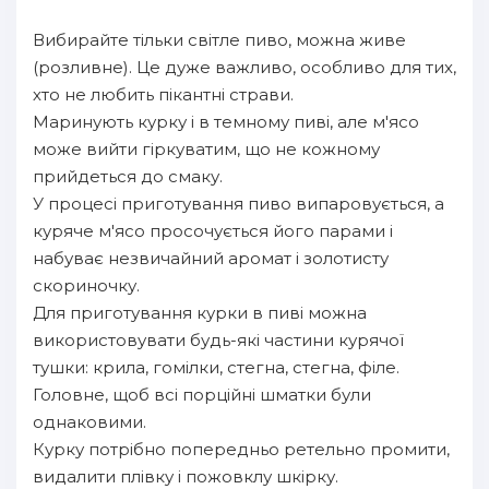
Вибирайте тільки світле пиво, можна живе
(розливне). Це дуже важливо, особливо для тих,
хто не любить пікантні страви.
Маринують курку і в темному пиві, але м'ясо
може вийти гіркуватим, що не кожному
прийдеться до смаку.
У процесі приготування пиво випаровується, а
куряче м'ясо просочується його парами і
набуває незвичайний аромат і золотисту
скориночку.
Для приготування курки в пиві можна
використовувати будь-які частини курячої
тушки: крила, гомілки, стегна, стегна, філе.
Головне, щоб всі порційні шматки були
однаковими.
Курку потрібно попередньо ретельно промити,
видалити плівку і пожовклу шкірку.