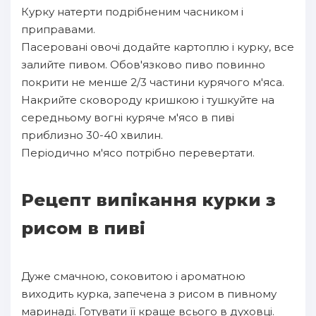
Курку натерти подрібненим часником і
приправами.
Пасеровані овочі додайте картоплю і курку, все
залийте пивом. Обов'язково пиво повинно
покрити не менше 2/3 частини курячого м'яса.
Накрийте сковороду кришкою і тушкуйте на
середньому вогні куряче м'ясо в пиві
приблизно 30-40 хвилин.
Періодично м'ясо потрібно перевертати.
Рецепт випікання курки з
рисом в пиві
Дуже смачною, соковитою і ароматною
виходить курка, запечена з рисом в пивному
маринаді. Готувати її краще всього в духовці.