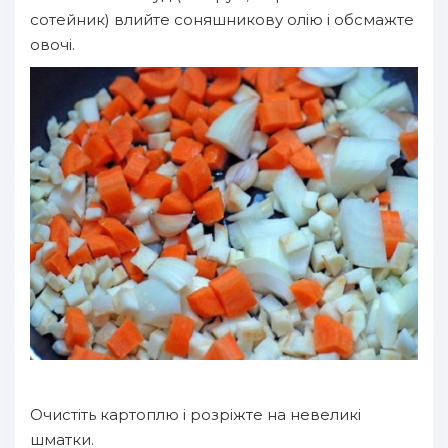
сотейник) влийте соняшникову олію і обсмажте
овочі.
Очистіть картоплю і розріжте на невеликі
шматки.