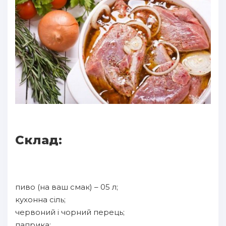
Склад:
пиво (на ваш смак) – 05 л;
кухонна сіль;
червоний і чорний перець;
паприка;