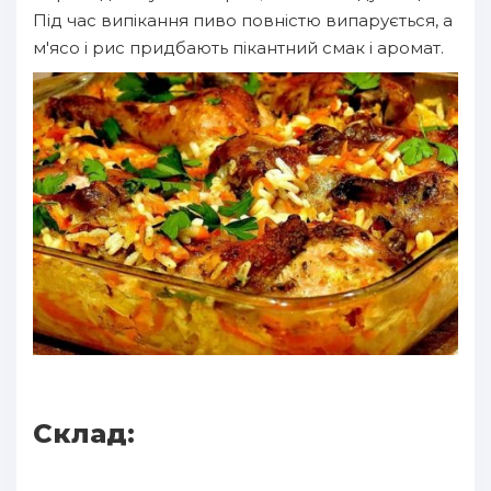
Під час випікання пиво повністю випарується, а
м'ясо і рис придбають пікантний смак і аромат.
Склад: