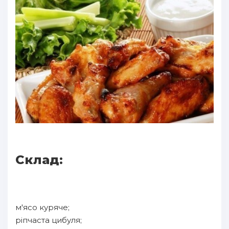
Склад:
м'ясо куряче;
ріпчаста цибуля;