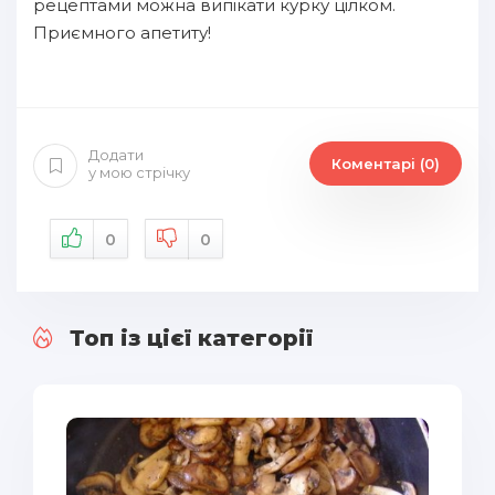
рецептами можна випікати курку цілком.
Приємного апетиту!
Додати
Коментарі (0)
у мою стрічку
0
0
Топ із цієї категорії