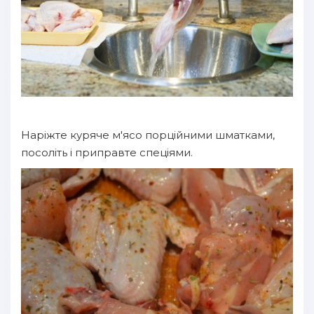
Наріжте куряче м'ясо порційними шматками,
посоліть і приправте спеціями.