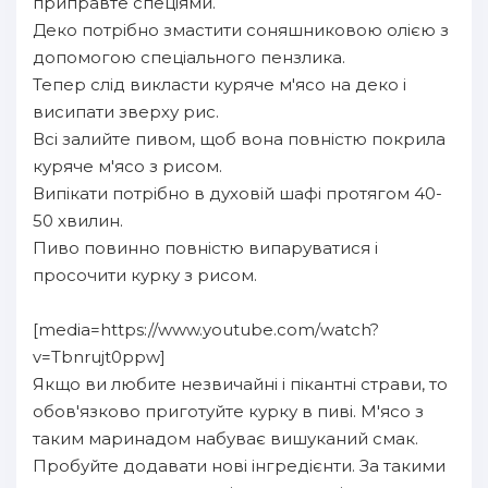
приправте спеціями.
Деко потрібно змастити соняшниковою олією з
допомогою спеціального пензлика.
Тепер слід викласти куряче м'ясо на деко і
висипати зверху рис.
Всі залийте пивом, щоб вона повністю покрила
куряче м'ясо з рисом.
Випікати потрібно в духовій шафі протягом 40-
50 хвилин.
Пиво повинно повністю випаруватися і
просочити курку з рисом.
[media=https://www.youtube.com/watch?
v=Tbnrujt0ppw]
Якщо ви любите незвичайні і пікантні страви, то
обов'язково приготуйте курку в пиві. М'ясо з
таким маринадом набуває вишуканий смак.
Пробуйте додавати нові інгредієнти. За такими