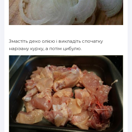
Змастіть деко олією і викладіть спочатку
нарізану курку, а потім цибулю.