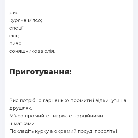
рис;
куряче м'ясо;
спеції;
сіль;
пиво;
соняшникова олія.
Приготування:
Рис потрібно гарненько промити і відкинути на
друшляк.
М'ясо промийте і наріжте порційними
шматками.
Покладіть курку в окремий посуд, посоліть і