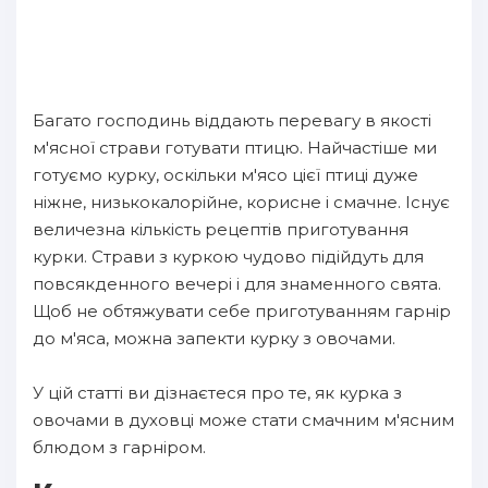
Багато господинь віддають перевагу в якості
м'ясної страви готувати птицю. Найчастіше ми
готуємо курку, оскільки м'ясо цієї птиці дуже
ніжне, низькокалорійне, корисне і смачне. Існує
величезна кількість рецептів приготування
курки. Страви з куркою чудово підійдуть для
повсякденного вечері і для знаменного свята.
Щоб не обтяжувати себе приготуванням гарнір
до м'яса, можна запекти курку з овочами.
У цій статті ви дізнаєтеся про те, як курка з
овочами в духовці може стати смачним м'ясним
блюдом з гарніром.