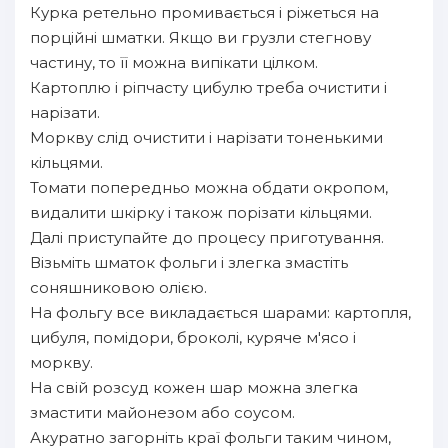
Курка ретельно промивається і ріжеться на
порційні шматки. Якщо ви грузли стегнову
частину, то її можна випікати цілком.
Картоплю і ріпчасту цибулю треба очистити і
нарізати.
Моркву слід очистити і нарізати тоненькими
кільцями.
Томати попередньо можна обдати окропом,
видалити шкірку і також порізати кільцями.
Далі приступайте до процесу приготування.
Візьміть шматок фольги і злегка змастіть
соняшниковою олією.
На фольгу все викладається шарами: картопля,
цибуля, помідори, броколі, куряче м'ясо і
моркву.
На свій розсуд кожен шар можна злегка
змастити майонезом або соусом.
Акуратно загорніть краї фольги таким чином,