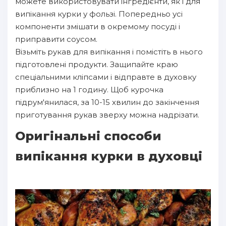
можете використовувати інгредієнти, як і для
випікання курки у фользі. Попередньо усі
компоненти змішати в окремому посуді і
приправити соусом.
Візьміть рукав для випікання і помістіть в нього
підготовлені продукти. Защипайте краю
спеціальними кліпсами і відправте в духовку
приблизно на 1 годину. Щоб курочка
підрум'янилася, за 10-15 хвилин до закінчення
приготування рукав зверху можна надрізати.
Оригінальні способи
випікання курки в духовці