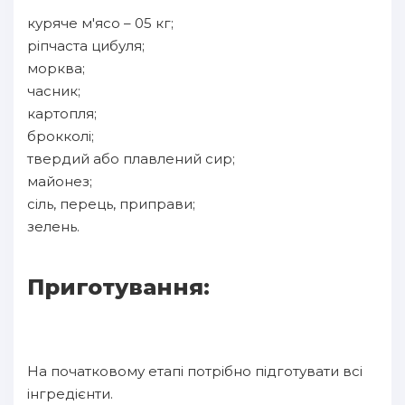
куряче м'ясо – 05 кг;
ріпчаста цибуля;
морква;
часник;
картопля;
брокколі;
твердий або плавлений сир;
майонез;
сіль, перець, приправи;
зелень.
Приготування:
На початковому етапі потрібно підготувати всі
інгредієнти.