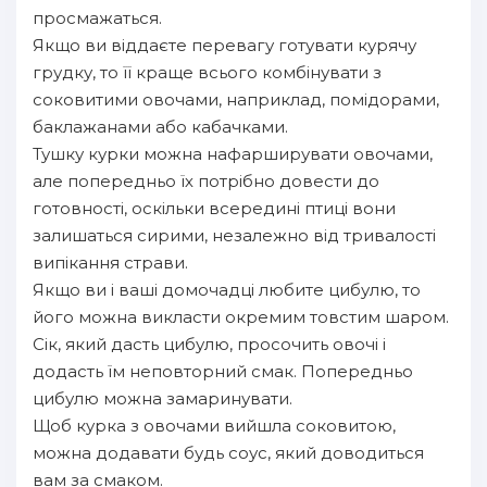
просмажаться.
Якщо ви віддаєте перевагу готувати курячу
грудку, то її краще всього комбінувати з
соковитими овочами, наприклад, помідорами,
баклажанами або кабачками.
Тушку курки можна нафарширувати овочами,
але попередньо їх потрібно довести до
готовності, оскільки всередині птиці вони
залишаться сирими, незалежно від тривалості
випікання страви.
Якщо ви і ваші домочадці любите цибулю, то
його можна викласти окремим товстим шаром.
Сік, який дасть цибулю, просочить овочі і
додасть їм неповторний смак. Попередньо
цибулю можна замаринувати.
Щоб курка з овочами вийшла соковитою,
можна додавати будь соус, який доводиться
вам за смаком.