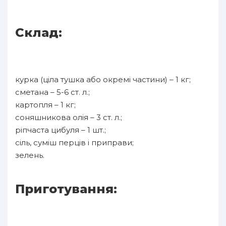
Склад:
курка (ціла тушка або окремі частини) – 1 кг;
сметана – 5-6 ст. л.;
картопля – 1 кг;
соняшникова олія – 3 ст. л.;
ріпчаста цибуля – 1 шт.;
сіль, суміш перців і приправи;
зелень.
Приготування: