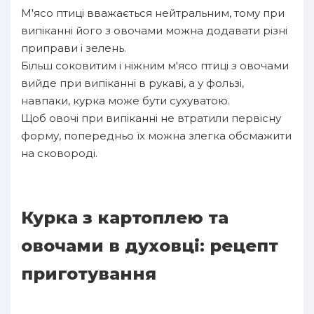
М'ясо птиці вважається нейтральним, тому при
випіканні його з овочами можна додавати різні
приправи і зелень.
Більш соковитим і ніжним м'ясо птиці з овочами
вийде при випіканні в рукаві, а у фользі,
навпаки, курка може бути сухуватою.
Щоб овочі при випіканні не втратили первісну
форму, попередньо їх можна злегка обсмажити
на сковороді.
Курка з картоплею та
овочами в духовці: рецепт
приготування