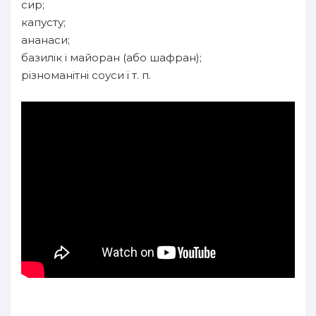
сир;
капусту;
ананаси;
базилік і майоран (або шафран);
різноманітні соуси і т. п.