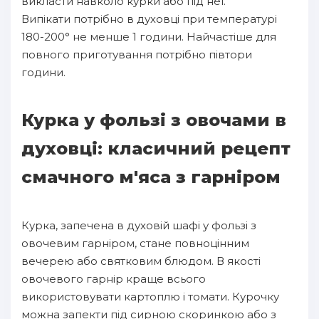
викласти навколо курки або під неї.
Випікати потрібно в духовці при температурі
180-200° не менше 1 години. Найчастіше для
повного приготування потрібно півтори
години.
Курка у фользі з овочами в
духовці: класичний рецепт
смачного м'яса з гарніром
Курка, запечена в духовій шафі у фользі з
овочевим гарніром, стане повноцінним
вечерею або святковим блюдом. В якості
овочевого гарнір краще всього
використовувати картоплю і томати. Курочку
можна запекти під сирною скоринкою або з