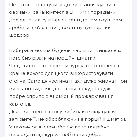
Перш ніж приступити до випікання курки з
овочами, ознайомтеся з цінними порадами
досвідчених кулінарів, і вони допоможуть вам
зробити з м'яса птиці воістину кулінарний
шедевр:
Вибирати можна будь-які частини птиці, але їх
потрібно різати на порційні шматки.
Якщо ви хочете запекти курку з картоплею, то
краще всього для цього використовувати
стегна. Саме ця частина птахи дуже жирна і при
випіканні виділяє достатньо соку, що дуже
добре сприяє рівномірній прожарювання
картоплі.
Для святкового столу вибирайте цілу тушку і
запікайте її, не обробляючи на порційні шматки.
У такому разі овочі обов'язково потрібно
викладати під курку, щоб вони добре