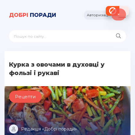
×
ДОБРІ
ПОРАДИ
Авторизація
Курка з овочами в духовці у
фользі і рукаві
Рецепти
Редакція «Добрі поради»