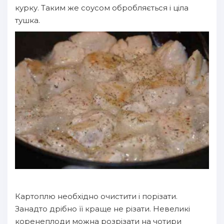
курку. Таким же соусом обробляється і ціла
тушка.
Картоплю необхідно очистити і порізати.
Занадто дрібно її краще не різати. Невеликі
коренеплоди можна розрізати на чотири