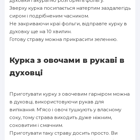
духовки і акуратно розгорніть фольгу.
Зверху курка посипається натертим заздалегідь
сиром і подрібненим часником.
Не закриваючи краї фольги, відправте курку в
духовку ще на 10 хвилин.
Готову страву можна прикрасити зеленню.
Курка з овочами в рукаві в
духовці
Приготувати курку з овочевим гарніром можна
в духовці, використовуючи рукав для
випікання. М'ясо і овочі тушкують у власному
соку, тому страва виходить дуже ніжним,
соковитим і смачним.
Приготувати таку страву досить просто. Ви