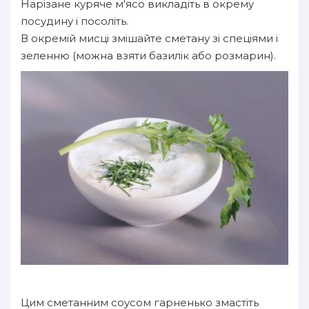
Нарізане куряче м'ясо викладіть в окрему
посудину і посоліть.
В окремій мисці змішайте сметану зі спеціями і
зеленню (можна взяти базилік або розмарин).
Цим сметанним соусом гарненько змастіть