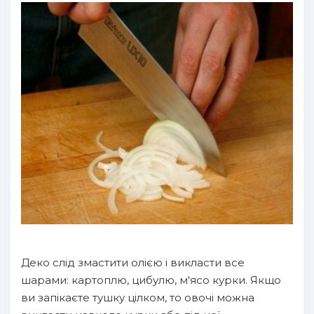
Деко слід змастити олією і викласти все
шарами: картоплю, цибулю, м'ясо курки. Якщо
ви запікаєте тушку цілком, то овочі можна