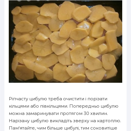
Ріпчасту цибулю треба очистити і порізати
кільцями або півкільцями. Попередньо цибулю
можна замаринувати протягом 30 хвилин.
Нарізану цибулю викладіть зверху на картоплю.
Пам'ятайте, чим більше цибулі, тим соковитіше