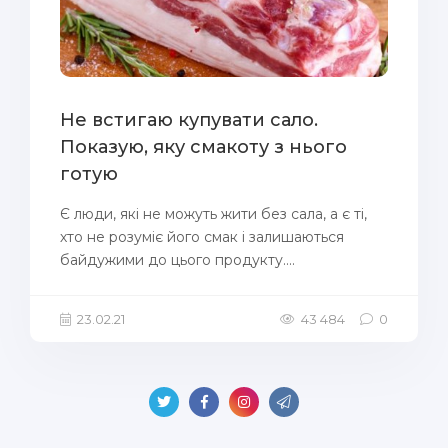
Не встигаю купувати сало.
Показую, яку смакоту з нього
готую
Є люди, які не можуть жити без сала, а є ті,
хто не розуміє його смак і залишаються
байдужими до цього продукту....
23.02.21
43 484
0