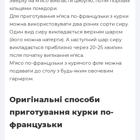
Зверху на м'ясо викласти цибулю, потім порізані
кільцями помідори.
Для приготування м'яса по-французьки з курки
можна використовувати два різних сорти сиру.
Один вид сиру викладається верхнім шаром
(його можна натерти). А наступний шар сиру
викладається приблизно через 20-25 хвилин
після початку випікання м'яса.
М'ясо по-французьки з курячого філе можна
подавати до столу з будь-яким овочевим
гарніром.
Оригінальні способи
приготування курки по-
французьки