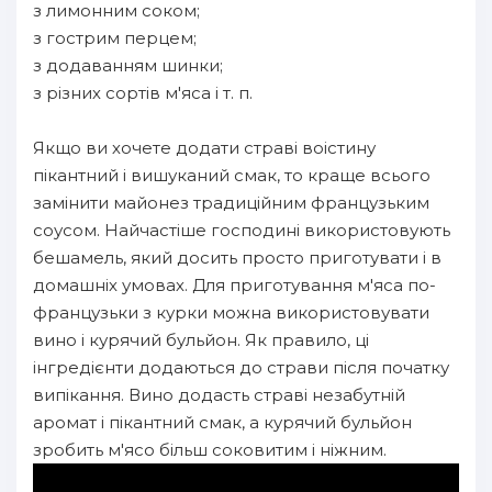
з лимонним соком;
з гострим перцем;
з додаванням шинки;
з різних сортів м'яса і т. п.
Якщо ви хочете додати страві воістину
пікантний і вишуканий смак, то краще всього
замінити майонез традиційним французьким
соусом. Найчастіше господині використовують
бешамель, який досить просто приготувати і в
домашніх умовах. Для приготування м'яса по-
французьки з курки можна використовувати
вино і курячий бульйон. Як правило, ці
інгредієнти додаються до страви після початку
випікання. Вино додасть страві незабутній
аромат і пікантний смак, а курячий бульйон
зробить м'ясо більш соковитим і ніжним.