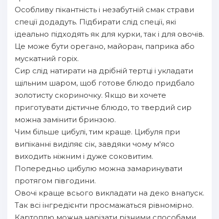
Особливу пікантність і незабутній смак страви
спеції додадуть. Підбирати слід спеції, які
ідеально підходять як для курки, так і для овочів.
Це може бути орегано, майоран, паприка або
мускатний горіх.
Сир слід натирати на дрібній тертці і укладати
щільним шаром, щоб готове блюдо придбало
золотисту скориночку. Якщо ви хочете
приготувати дієтичне блюдо, то твердий сир
можна замінити бринзою.
Чим більше цибулі, тим краще. Цибуля при
випіканні виділяє сік, завдяки чому м'ясо
виходить ніжним і дуже соковитим.
Попередньо цибулю можна замаринувати
протягом півгодини.
Овочі краще всього викладати на деко внапуск.
Так всі інгредієнти просмажаться рівномірно.
Картоплю можна нарізати різними способами.