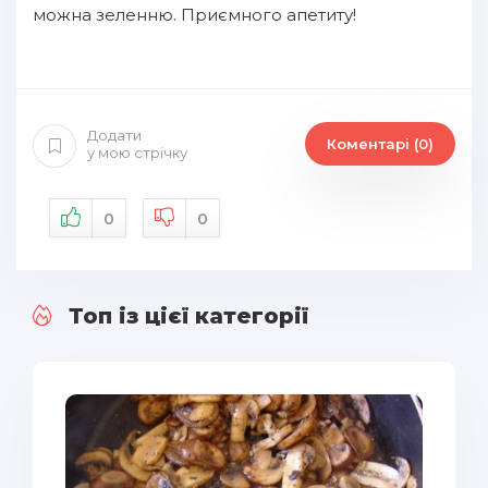
можна зеленню. Приємного апетиту!
Додати
Коментарі (0)
у мою стрічку
0
0
Топ із цієї категорії