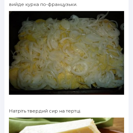
вийде курка по-французьки.
Натріть твердий сир на тертці.