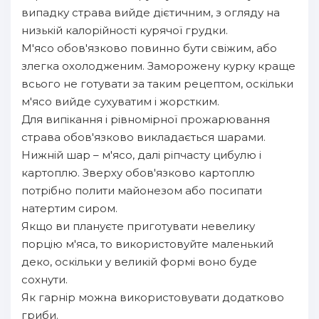
випадку страва вийде дієтичним, з огляду на
низькій калорійності курячої грудки.
М'ясо обов'язково повинно бути свіжим, або
злегка охолодженим. Заморожену курку краще
всього не готувати за таким рецептом, оскільки
м'ясо вийде сухуватим і жорстким.
Для випікання і рівномірної прожарювання
страва обов'язково викладається шарами.
Нижній шар – м'ясо, далі ріпчасту цибулю і
картоплю. Зверху обов'язково картоплю
потрібно полити майонезом або посипати
натертим сиром.
Якщо ви плануєте приготувати невелику
порцію м'яса, то використовуйте маленький
деко, оскільки у великій формі воно буде
сохнути.
Як гарнір можна використовувати додатково
гриби.