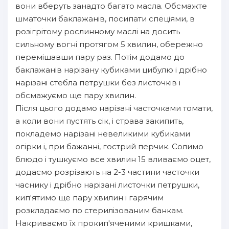
вони вберуть занадто багато масла. Обсмажте
шматочки баклажанів, посипати спеціями, в
розігрітому рослинному маслі на досить
сильному вогні протягом 5 хвилин, обережно
перемішавши пару раз. Потім додамо до
баклажанів нарізану кубиками цибулю і дрібно
нарізані стебла петрушки без листочків і
обсмажуємо ще пару хвилин.
Після цього додамо нарізані часточками томати,
а коли вони пустять сік, і страва закипить,
покладемо нарізані невеликими кубиками
огірки і, при бажанні, гострий перчик. Солимо
блюдо і тушкуємо все хвилин 15 вливаємо оцет,
додаємо розрізають на 2-3 частини часточки
часнику і дрібно нарізані листочки петрушки,
кип'ятимо ще пару хвилин і гарячим
розкладаємо по стерилізованим банкам.
Накриваємо їх прокип'яченими кришками,