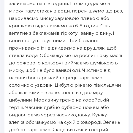
залишаємо на півгодини. Потім додаємо в
миску пару стаканів води, перемішуємо ще раз,
накриваємо миску харчовою плівкою або
кришкою і відставляємо на 6-8 годин. Сіль
витягне з баклажанів гіркоту і зайву рідину, і
вони стануть пружними. При бажанні
промиваємо їх і відкидаємо на друшляк, щоб
стекла вода. Обсмажуємо на рослинному маслі
до рожевого кольору і виймаємо шумівкою в
миску, щоб не було зайвої олії. Чистимо від
насіння болгарський перець нарізаємо
соломкою уздовж. Цибулю ріжемо півкільцями
або кільцями – в залежності від розміру
цибулини. Морквину тремо на корейській
тертці. Часник дрібно рубаємо ножем або
видавлюємо через часникодавку. Кунжут
злегка обсмажуємо на сухій сковороді. Зелень
дрібно нарізаємо. Якщо ви взяли гострий