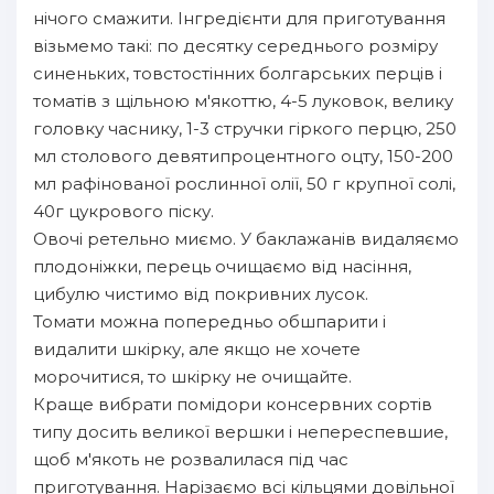
нічого смажити. Інгредієнти для приготування
візьмемо такі: по десятку середнього розміру
синеньких, товстостінних болгарських перців і
томатів з щільною м'якоттю, 4-5 луковок, велику
головку часнику, 1-3 стручки гіркого перцю, 250
мл столового девятипроцентного оцту, 150-200
мл рафінованої рослинної олії, 50 г крупної солі,
40г цукрового піску.
Овочі ретельно миємо. У баклажанів видаляємо
плодоніжки, перець очищаємо від насіння,
цибулю чистимо від покривних лусок.
Томати можна попередньо обшпарити і
видалити шкірку, але якщо не хочете
морочитися, то шкірку не очищайте.
Краще вибрати помідори консервних сортів
типу досить великої вершки і непереспевшие,
щоб м'якоть не розвалилася під час
приготування. Нарізаємо всі кільцями довільної