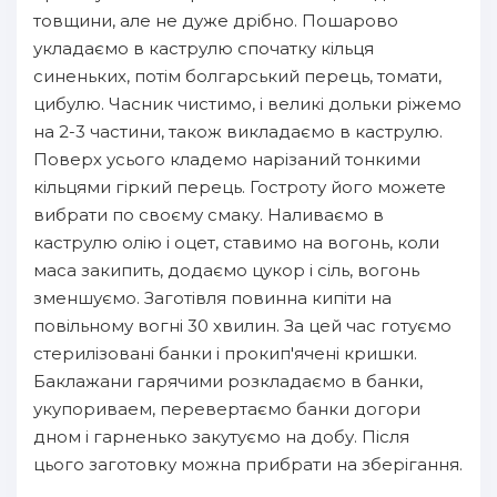
товщини, але не дуже дрібно. Пошарово
укладаємо в каструлю спочатку кільця
синеньких, потім болгарський перець, томати,
цибулю. Часник чистимо, і великі дольки ріжемо
на 2-3 частини, також викладаємо в каструлю.
Поверх усього кладемо нарізаний тонкими
кільцями гіркий перець. Гостроту його можете
вибрати по своєму смаку. Наливаємо в
каструлю олію і оцет, ставимо на вогонь, коли
маса закипить, додаємо цукор і сіль, вогонь
зменшуємо. Заготівля повинна кипіти на
повільному вогні 30 хвилин. За цей час готуємо
стерилізовані банки і прокип'ячені кришки.
Баклажани гарячими розкладаємо в банки,
укупориваем, перевертаємо банки догори
дном і гарненько закутуємо на добу. Після
цього заготовку можна прибрати на зберігання.