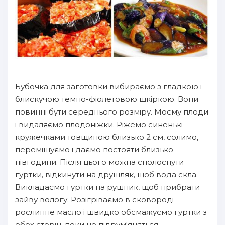
Бубочка для заготовки вибираємо з гладкою і
блискучою темно-фіолетовою шкіркою. Вони
повинні бути середнього розміру. Моєму плоди
і видаляємо плодоніжки. Ріжемо синенькі
кружечками товщиною близько 2 см, солимо,
перемішуємо і даємо постояти близько
півгодини. Після цього можна сполоснути
гуртки, відкинути на друшляк, щоб вода скла.
Викладаємо гуртки на рушник, щоб прибрати
зайву вологу. Розігріваємо в сковороді
рослинне масло і швидко обсмажуємо гуртки з
обох сторін, поки не підрум'яняться.