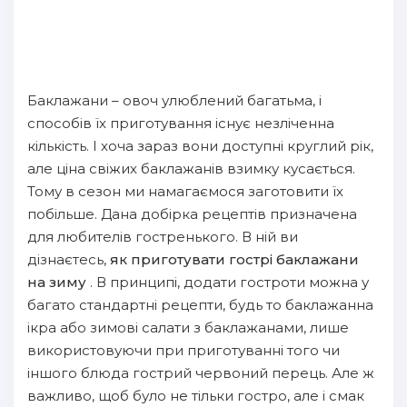
Баклажани – овоч улюблений багатьма, і
способів їх приготування існує незліченна
кількість. І хоча зараз вони доступні круглий рік,
але ціна свіжих баклажанів взимку кусається.
Тому в сезон ми намагаємося заготовити їх
побільше. Дана добірка рецептів призначена
для любителів гостренького. В ній ви
дізнаєтесь,
як приготувати гострі баклажани
на зиму
. В принципі, додати гостроти можна у
багато стандартні рецепти, будь то баклажанна
ікра або зимові салати з баклажанами, лише
використовуючи при приготуванні того чи
іншого блюда гострий червоний перець. Але ж
важливо, щоб було не тільки гостро, але і смак