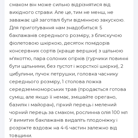
смаком він може сильно відрізнятися від
вихідного страви. Але це, тим не менш, не
заважає цій заготівлі бути відмінною закускою.
Для приготування нам знадобиться: 5
баклажанів середнього розміру, з блискучою
фіолетовою шкіркою, десяток помідорів
консервних сортів (краще вершки) з щільною
м'якоттю, пара солоних огірків (гурчики повинні
бути щільними, без пустот і жорсткої шкірки), 2
цибулини, пучок петрушки, головка часнику
середнього розміру, 1 столова ложка
середземноморських трав (продається готова
суміш, але якщо її немає, змішайте орегано,
базилік і майоран), гіркий перець і мелений
чорний перець за смаком, рослинна олія 100 мл
У вимитих баклажанів видаліть плодоніжку і
розріжте вздовж на 4-6 частин залежно від
товщини.