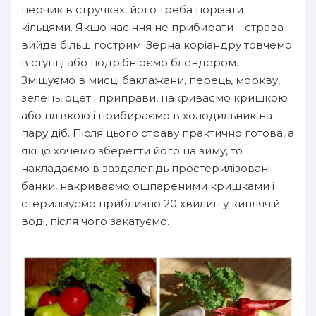
перчик в стручках, його треба порізати
кільцями. Якщо насіння не прибирати – страва
вийде більш гострим. Зерна коріандру товчемо
в ступці або подрібнюємо блендером.
Змішуємо в мисці баклажани, перець, моркву,
зелень, оцет і приправи, накриваємо кришкою
або плівкою і прибираємо в холодильник на
пару діб. Після цього страву практично готова, а
якщо хочемо зберегти його на зиму, то
накладаємо в заздалегідь простерилізовані
банки, накриваємо ошпареними кришками і
стерилізуємо приблизно 20 хвилин у киплячій
воді, після чого закатуємо.