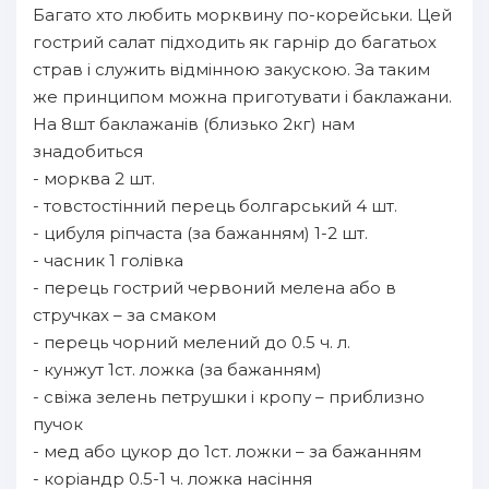
Багато хто любить морквину по-корейськи. Цей
гострий салат підходить як гарнір до багатьох
страв і служить відмінною закускою. За таким
же принципом можна приготувати і баклажани.
На 8шт баклажанів (близько 2кг) нам
знадобиться
- морква 2 шт.
- товстостінний перець болгарський 4 шт.
- цибуля ріпчаста (за бажанням) 1-2 шт.
- часник 1 голівка
- перець гострий червоний мелена або в
стручках – за смаком
- перець чорний мелений до 0.5 ч. л.
- кунжут 1ст. ложка (за бажанням)
- свіжа зелень петрушки і кропу – приблизно
пучок
- мед або цукор до 1ст. ложки – за бажанням
- коріандр 0.5-1 ч. ложка насіння