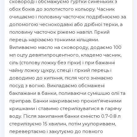
сковороді і обсмажуємо гуртки синеньких з
обох боків до золотистого кольору. Часник
очищаємо і половину часточок подрібнюємо за
допомогою чеснокодавкі або дрібної терки, а
половину часточок ріжемо навпіл. Гіркий
перець нарізаємо тонкими кільцями.
Виливаємо масло на сковороду, додаємо 100
мл оцту девятипроцентного, кладемо часник,
сіль (столову ложку без гірки) і при бажанні
чайну ложку цукру, спеції і гіркий перець і
доводимо до кипіння, після чого знімаємо
посуд з вогню. Викладаємо обсмажені
баклажани в банки, поливаючи сумішшю олії та
приправ. Банки накриваємо прокип'яченими
кришками і ставимо стерилізуватися в гарячу
воду. Після закипання банки ємністю 0.7-0.8 л
стерилізуємо 15 хвилин, потім укупориваем,
перевертаємо і закутуємо до повного