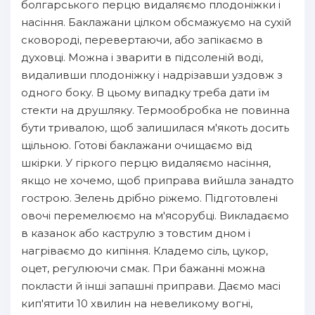
болгарського перцю видаляємо плодоніжки і
насіння. Баклажани цілком обсмажуємо на сухій
сковороді, перевертаючи, або запікаємо в
духовці. Можна і зварити в підсоленій воді,
видаливши плодоніжку і надрізавши уздовж з
одного боку. В цьому випадку треба дати їм
стекти на друшляку. Термообробка не повинна
бути тривалою, щоб залишилася м'якоть досить
щільною. Готові баклажани очищаємо від
шкірки. У гіркого перцю видаляємо насіння,
якщо не хочемо, щоб приправа вийшла занадто
гострою. Зелень дрібно ріжемо. Підготовлені
овочі перемелюємо на м'ясорубці. Викладаємо
в казанок або каструлю з товстим дном і
нагріваємо до кипіння. Кладемо сіль, цукор,
оцет, регулюючи смак. При бажанні можна
покласти й інші запашні приправи. Даємо масі
кип'ятити 10 хвилин на невеликому вогні,