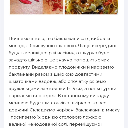
Почнемо з того, що баклажани слід вибрати
молоді, з блискучою шкіркою. Якщо всередині
будуть великі дозрілі насіння, а шкурка буде
занадто щільною, це значно погіршить смак
продукту. Видаляємо плодоніжки й нарізаємо
баклажани разом з шкіркою довгастими
шматочками вздовж, або спочатку ріжемо
кружальцями завтовшки 1-1.5 см, а потім гуртки
нарізаємо впоперек. В останньому випадку
меншою буде шматочків з шкіркою по все
довжині. Складаємо нарізані баклажани в миску
і посипаємо їх однією столовою ложкою
великої нейодованої солі, перемішуємо і