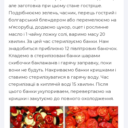
але заготовка при цьому стане гостріше.
Подрібнюємо зелень, часник, перець гострий і
болгарський блендером або перемелюємо на
м'ясорубці, додаємо цукор, оцет і рослинне
масло і 1 чайну ложку солі, варимо масу 20
хвилин. За цей час стерилізуємо банки. Нам
знадобиться приблизно 12 півлітрових баночок.
Кладемо в стерилізовані банки шарами
скибочки баклажанів і гарячу заправку, поки
вони не будуть. Накриваємо банки кришками і
ставимо стерилізуватися в гарячу воду. Час
стерилізації в киплячій воді 15 хвилин. Після
цього банки укупориваем, перевертаємо на
кришки і закутуємо до повного охолодження.