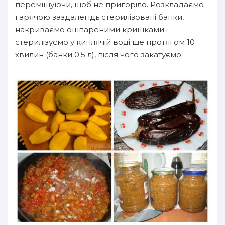
перемішуючи, щоб не пригоріло. Розкладаємо
гарячою заздалегідь стерилізовані банки,
накриваємо ошпареними кришками і
стерилізуємо у киплячій воді ще протягом 10
хвилин (банки 0.5 л), після чого закатуємо.