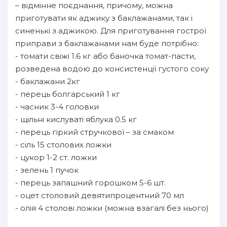
– відмінне поєднання, причому, можна
приготувати як аджику з баклажанами, так і
синенькі з аджикою. Для приготування гострої
приправи з баклажанами нам буде потрібно:
- томати свіжі 1.6 кг або баночка томат-пасти,
розведена водою до консистенції густого соку
- баклажани 2кг
- перець болгарський 1 кг
- часник 3-4 головки
- щільні кислуваті яблука 0.5 кг
- перець гіркий стручкової – за смаком
- сіль 15 столових ложки
- цукор 1-2 ст. ложки
- зелень 1 пучок
- перець запашний горошком 5-6 шт.
- оцет столовий девятипроцентний 70 мл
- олія 4 столові ложки (можна взагалі без нього)