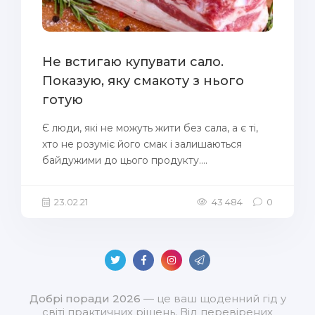
Не встигаю купувати сало.
Показую, яку смакоту з нього
готую
Є люди, які не можуть жити без сала, а є ті,
хто не розуміє його смак і залишаються
байдужими до цього продукту....
23.02.21
43 484
0
Добрі поради 2026
— це ваш щоденний гід у
світі практичних рішень. Від перевірених