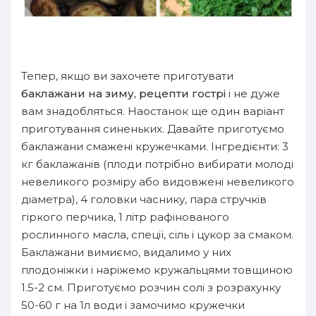
Тепер, якщо ви захочете приготувати
баклажани на зиму, рецепти гострі
і не дуже
вам знадобляться. Наостанок ще один варіант
приготування синеньких. Давайте приготуємо
баклажани смажені кружечками. Інгредієнти: 3
кг баклажанів (плоди потрібно вибирати молоді
невеликого розміру або видовжені невеликого
діаметра), 4 головки часнику, пара стручків
гіркого перчика, 1 літр рафінованого
рослинного масла, спеції, сіль і цукор за смаком.
Баклажани вимиємо, видалимо у них
плодоніжки і наріжемо кружальцями товщиною
1.5-2 см. Приготуємо розчин солі з розрахунку
50-60 г на 1л води і замочимо кружечки