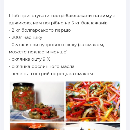
Щоб приготувати
гострі баклажани на зиму
з
аджикою, нам потрібно на 5 кг баклажанів
- 2 кг болгарського перцю
- 200г часнику
- 0.5 склянки цукрового піску (за смаком,
можете покласти менше)
- склянка оцту 9 %
- склянка рослинного масла
- зелень і гострий перець за смаком