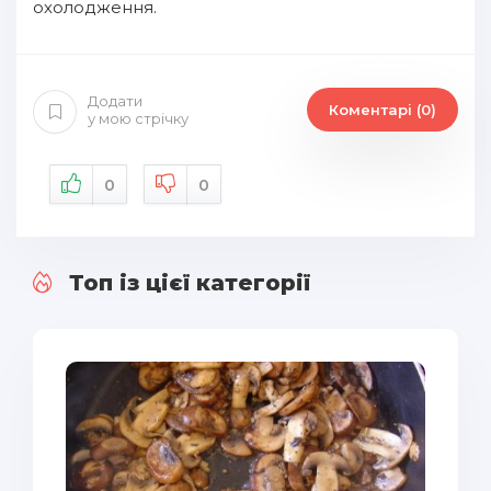
охолодження.
Додати
Коментарі (0)
у мою стрічку
0
0
Топ із цієї категорії