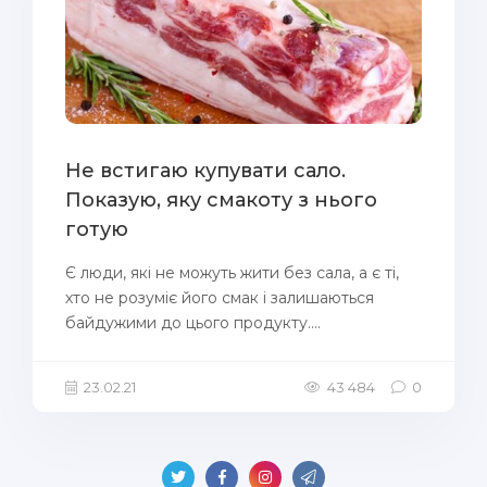
Не встигаю купувати сало.
Показую, яку смакоту з нього
готую
Є люди, які не можуть жити без сала, а є ті,
хто не розуміє його смак і залишаються
байдужими до цього продукту....
23.02.21
43 484
0