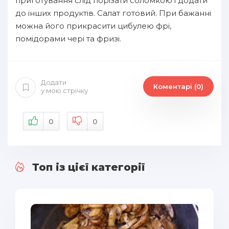
приготування слід порізати соломкою і додати
до інших продуктів. Салат готовий. При бажанні
можна його прикрасити цибулею фрі,
помідорами чері та фризі.
Додати
Коментарі (0)
у мою стрічку
0
0
Топ із цієї категорії