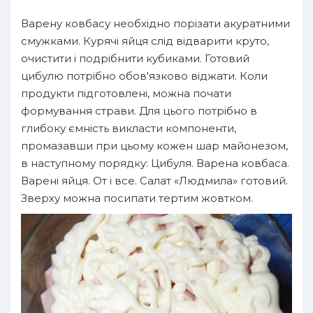
Варену ковбасу необхідно порізати акуратними
смужками. Курячі яйця слід відварити круто,
очистити і подрібнити кубиками. Готовий
цибулю потрібно обов'язково віджати. Коли
продукти підготовлені, можна почати
формування страви. Для цього потрібно в
глибоку ємність викласти компоненти,
промазавши при цьому кожен шар майонезом,
в наступному порядку: Цибуля. Варена ковбаса.
Варені яйця. От і все. Салат «Людмила» готовий.
Зверху можна посипати тертим жовтком.