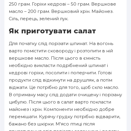
250 грам. Горіхи кедрові – 50 грам. Вершкове
масло – 200 грам. Вершковий хрін. Майонез.
Сіль, перець, зелений лук.
Як приготувати салат
Для початку слід порізати шпинат. На вогонь
варто помістити сковороду і розтопити в ній
вершкове масло. Після цього в ємність
необхідно викласти подрібнений шпинат і
кедрові горіхи, посолити і поперчити. Готові
продукти слід відкинути на друшляк, а потім
віджати. Це потрібно для того, щоб скло масло.
В отриману масу слід додати очищену і порізану
цибулю. Після цього в салат варто покласти
майонез і хрін. Компоненти необхідно добре
перемішати. Курячу грудку потрібно відварити,
бажано без шкірки. М'ясо птиці після