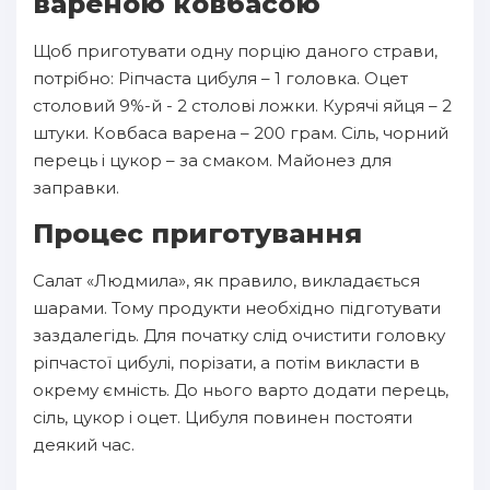
вареною ковбасою
Щоб приготувати одну порцію даного страви,
потрібно: Ріпчаста цибуля – 1 головка. Оцет
столовий 9%-й - 2 столові ложки. Курячі яйця – 2
штуки. Ковбаса варена – 200 грам. Сіль, чорний
перець і цукор – за смаком. Майонез для
заправки.
Процес приготування
Салат «Людмила», як правило, викладається
шарами. Тому продукти необхідно підготувати
заздалегідь. Для початку слід очистити головку
ріпчастої цибулі, порізати, а потім викласти в
окрему ємність. До нього варто додати перець,
сіль, цукор і оцет. Цибуля повинен постояти
деякий час.