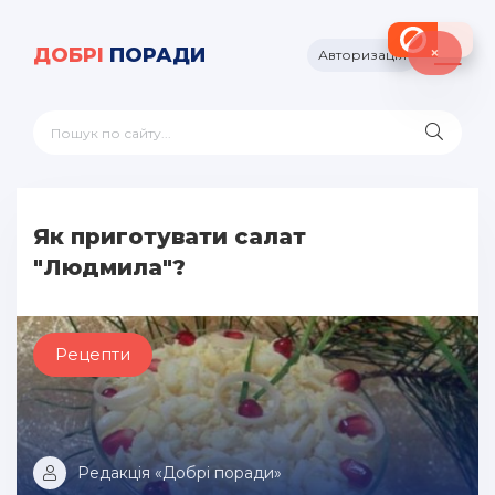
×
ДОБРІ
ПОРАДИ
Авторизація
Як приготувати салат
"Людмила"?
Рецепти
Редакція «Добрі поради»