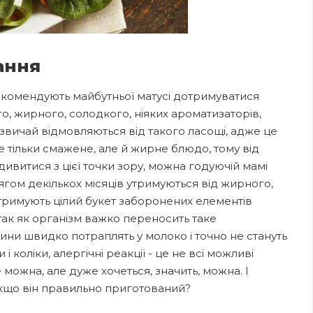
ання
екомендують майбутньої матусі дотримуватися
го, жирного, солодкого, ніяких ароматизаторів,
азвичай відмовляються від такого ласощі, адже це
е тільки смажене, але й жирне блюдо, тому від
дивитися з цієї точки зору, можна годуючій мамі
ягом декількох місяців утримуються від жирного,
тримують цілий букет заборонених елементів
ак як організм важко переносить таке
ини швидко потраплять у молоко і точно не стануть
коліки, алергічні реакції - це не всі можливі
 можна, але дуже хочеться, значить, можна. І
кщо він правильно приготований?