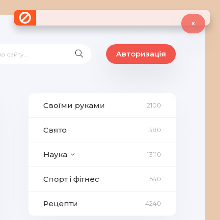
×
Авторизація
Своїми руками
2100
Свято
380
Наука
13110
Спорт і фітнес
540
Рецепти
4240