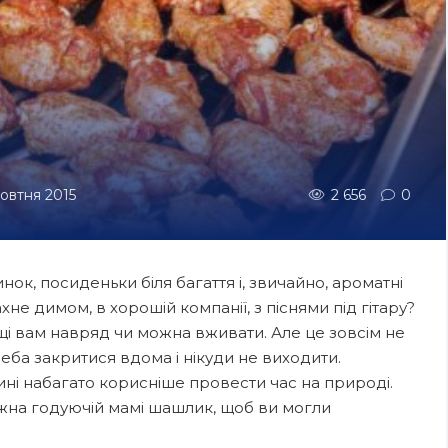
жовтня 2015
2 656
0
инок, посиденьки біля багаття і, звичайно, ароматні
не димом, в хорошій компанії, з піснями під гітару?
щі вам навряд чи можна вживати. Але це зовсім не
еба закритися вдома і нікуди не виходити.
тині набагато корисніше провести час на природі.
жна годуючій мамі шашлик, щоб ви могли