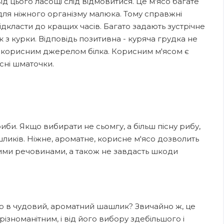
ід цього ласощі слід відмовитися. Це м'ясо багате
для ніжного організму малюка. Тому справжні
дкласти до кращих часів. Багато задають зустрічне
з курки. Відповідь позитивна - куряча грудка не
ж є корисним джерелом білка. Корисним м'ясом є
сні шматочки.
би. Якщо вибирати не сьомгу, а більш пісну рибу,
шликів. Ніжне, ароматне, корисне м'ясо дозволить
ими речовинами, а також не завдасть шкоди
 в чудовий, ароматний шашлик? Звичайно ж, це
зноманітним, і від його вибору здебільшого і