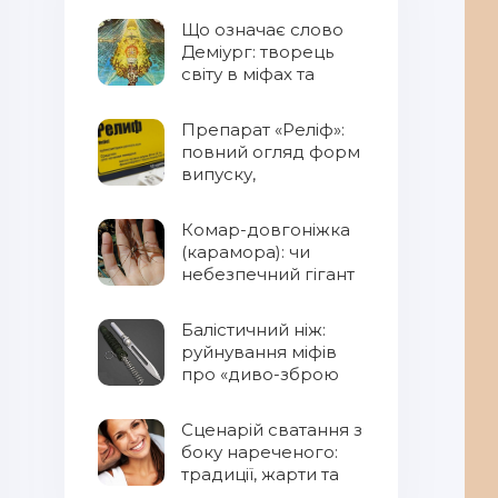
Що означає слово
Деміург: творець
світу в міфах та
фентезі
Препарат «Реліф»:
повний огляд форм
випуску,
властивостей та
правил
Комар-довгоніжка
застосування
(карамора): чи
небезпечний гігант
для людини?
Балістичний ніж:
руйнування міфів
про «диво-зброю
Сценарій сватання з
боку нареченого:
традиції, жарти та
сучасний підхід