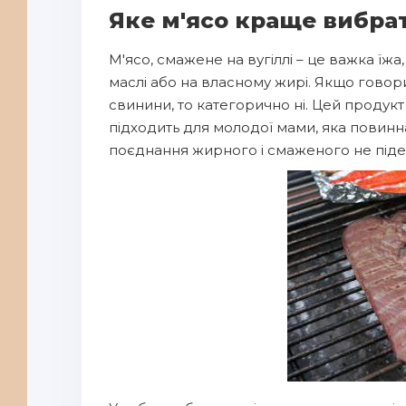
Яке м'ясо краще вибр
М'ясо, смажене на вугіллі – це важка їж
маслі або на власному жирі. Якщо говор
свинини, то категорично ні. Цей продук
підходить для молодої мами, яка повинна
поєднання жирного і смаженого не піде