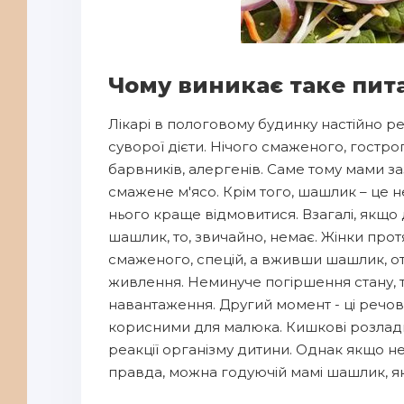
Чому виникає таке пит
Лікарі в пологовому будинку настійно р
суворої дієти. Нічого смаженого, гостро
барвників, алергенів. Саме тому мами з
смажене м'ясо. Крім того, шашлик – це н
нього краще відмовитися. Взагалі, якщо 
шашлик, то, звичайно, немає. Жінки прот
смаженого, спецій, а вживши шашлик, о
живлення. Неминуче погіршення стану, т
навантаження. Другий момент - ці речов
корисними для малюка. Кишкові розлади і 
реакції організму дитини. Однак якщо не
правда, можна годуючій мамі шашлик, я