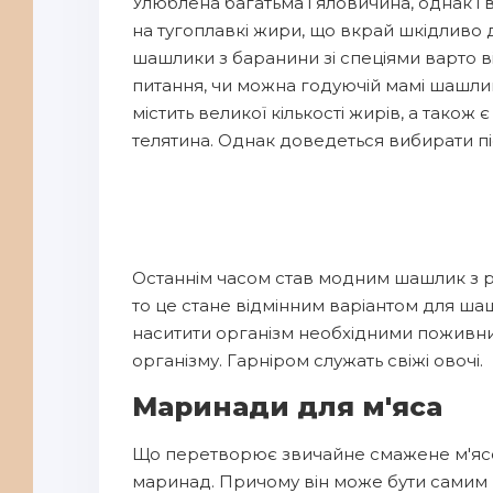
Улюблена багатьма і яловичина, однак і в
на тугоплавкі жири, що вкрай шкідливо 
шашлики з баранини зі спеціями варто ві
питання, чи можна годуючій мамі шашлик 
містить великої кількості жирів, а тако
телятина. Однак доведеться вибирати пі
Останнім часом став модним шашлик з ри
то це стане відмінним варіантом для ша
наситити організм необхідними поживн
організму. Гарніром служать свіжі овочі.
Маринади для м'яса
Що перетворює звичайне смажене м'ясо
маринад. Причому він може бути самим рі