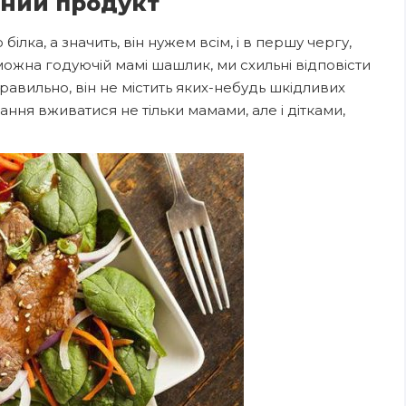
ений продукт
ілка, а значить, він нужем всім, і в першу чергу,
 можна годуючій мамі шашлик, ми схильні відповісти
авильно, він не містить яких-небудь шкідливих
ання вживатися не тільки мамами, але і дітками,