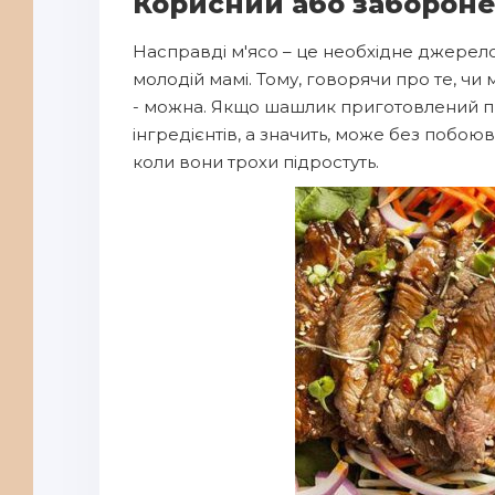
Корисний або заборон
Насправді м'ясо – це необхідне джерело б
молодій мамі. Тому, говорячи про те, чи
- можна. Якщо шашлик приготовлений пр
інгредієнтів, а значить, може без побоюв
коли вони трохи підростуть.