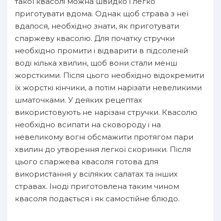
такої квасолі можна швидко і легко
приготувати вдома. Однак щоб страва з неї
вдалося, необхідно знати, як приготувати
спаржеву квасолю. Для початку стручки
необхідно промити і відварити в підсоленій
воді кілька хвилин, щоб вони стали менш
жорсткими. Після цього необхідно відокремити
їх жорсткі кінчики, а потім нарізати невеликими
шматочками. У деяких рецептах
використовують не нарізані стручки. Квасолю
необхідно всипати на сковороду і на
невеликому вогні обсмажити протягом пари
хвилин до утворення легкої скоринки. Після
цього спаржева квасоля готова для
використання у всіляких салатах та інших
стравах. Іноді приготовлена таким чином
квасоля подається і як самостійне блюдо.