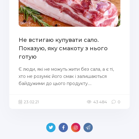
Не встигаю купувати сало.
Показую, яку смакоту з нього
готую
Є люди, які не можуть жити без сала, а є ті,
хто не розуміє його смак і залишаються
байдужими до цього продукту....
23.02.21
43 484
0