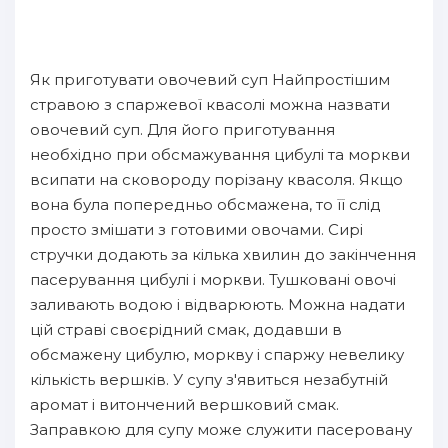
Як приготувати овочевий суп Найпростішим
стравою з спаржевої квасолі можна назвати
овочевий суп. Для його приготування
необхідно при обсмажування цибулі та моркви
всипати на сковороду порізану квасоля. Якщо
вона була попередньо обсмажена, то її слід
просто змішати з готовими овочами. Сирі
стручки додають за кілька хвилин до закінчення
пасерування цибулі і моркви. Тушковані овочі
заливають водою і відварюють. Можна надати
цій страві своєрідний смак, додавши в
обсмажену цибулю, моркву і спаржу невелику
кількість вершків. У супу з'явиться незабутній
аромат і витончений вершковий смак.
Заправкою для супу може служити пасеровану