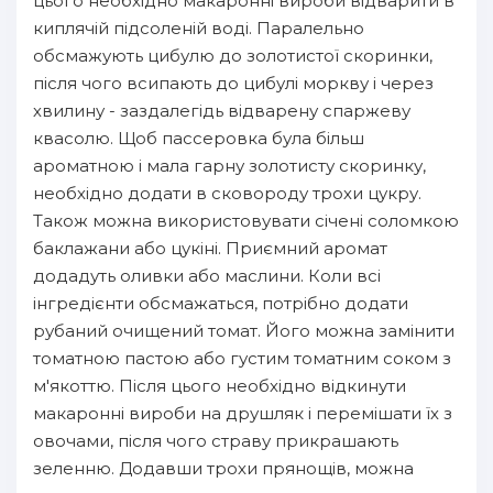
цього необхідно макаронні вироби відварити в
киплячій підсоленій воді. Паралельно
обсмажують цибулю до золотистої скоринки,
після чого всипають до цибулі моркву і через
хвилину - заздалегідь відварену спаржеву
квасолю. Щоб пассеровка була більш
ароматною і мала гарну золотисту скоринку,
необхідно додати в сковороду трохи цукру.
Також можна використовувати січені соломкою
баклажани або цукіні. Приємний аромат
додадуть оливки або маслини. Коли всі
інгредієнти обсмажаться, потрібно додати
рубаний очищений томат. Його можна замінити
томатною пастою або густим томатним соком з
м'якоттю. Після цього необхідно відкинути
макаронні вироби на друшляк і перемішати їх з
овочами, після чого страву прикрашають
зеленню. Додавши трохи прянощів, можна