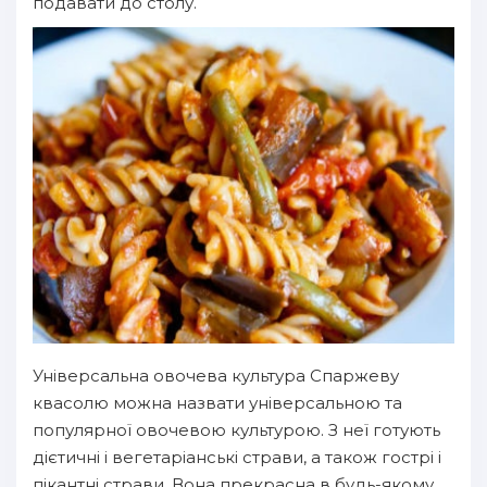
подавати до столу.
Універсальна овочева культура Спаржеву
квасолю можна назвати універсальною та
популярної овочевою культурою. З неї готують
дієтичні і вегетаріанські страви, а також гострі і
пікантні страви. Вона прекрасна в будь-якому