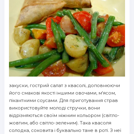
закуски, гострий салат з квасолі, доповнюючи
його смакові якості іншими овочами, м'ясом,
пікантними соусами. Для приготування страв
використовуйте молоді стручки, вони
відрізняються своїм ніжним кольором (світло-
жовтим, або світло-зеленим). Така квасоля
солодка, соковита і буквально тане в роті. З неї