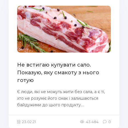
Не встигаю купувати сало.
Показую, яку смакоту з нього
готую
Є люди, які не можуть жити без сала, а є ті,
хто не розуміє його смак і залишаються
байдужими до цього продукту....
23.02.21
43 484
0