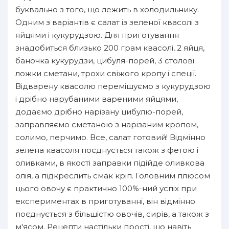
буквально з того, що лежить в холодильнику.
Одним з варіантів є салат із зеленої квасолі з
яйцями і кукурудзою. Для приготування
знадобиться близько 200 грам квасолі, 2 яйця,
баночка кукурудзи, цибуля-порей, 3 столові
ложки сметани, трохи свіжого кропу і спеції.
Відварену квасолю перемішуємо з кукурудзою
і дрібно нарубаними вареними яйцями,
додаємо дрібно нарізану цибулю-порей,
заправляємо сметаною з нарізаним кропом,
солимо, перчимо. Все, салат готовий! Відмінно
зелена квасоля поєднується також з фетою і
оливками, в якості заправки підійде оливкова
олія, а підкреслить смак кріп. Головним плюсом
цього овочу є практично 100%-ний успіх при
експериментах в приготуванні, він відмінно
поєднується з більшістю овочів, сирів, а також з
м'ясом. Рецепти настільки прості, що навіть