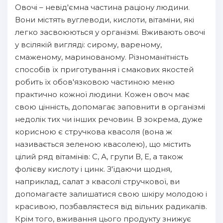
Овочі – невід'ємна частина раціону людини.
Вони містять вуглеводи, кислоти, вітаміни, які
легко засвоюються у організмі. Вживають овочі
у всілякій вигляді: сирому, вареному,
смаженому, маринованому. Різноманітність
способів їх приготування і смакових якостей
робить їх обов'язковою частиною меню
практично кожної людини. Кожен овоч має
свою цінність, допомагає заповнити в організмі
недолік тих чи інших речовин. В зокрема, дуже
корисною є стручкова квасоля (вона ж
називається зеленою квасолею), що містить
цілий ряд вітамінів: С, А, групи В, Е, а також
фолієву кислоту і цинк. З'їдаючи щодня,
наприклад, салат з квасолі стручкової, ви
допомагаєте залишатися свою шкіру молодою і
красивою, позбавляєтеся від вільних радикалів.
Крім того, вживання цього продукту знижує