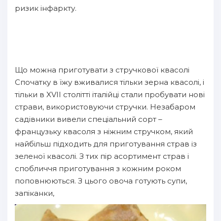
ризик інфаркту.
Що можна приготувати з стручкової квасолі
Спочатку в їжу вживалися тільки зерна квасолі, і
тільки в XVII столітті італійці стали пробувати нові
страви, використовуючи стручки. Незабаром
садівники вивели спеціальний сорт –
французьку квасоля з ніжним стручком, який
найбільш підходить для приготування страв із
зеленої квасолі. З тих пір асортимент страв і
спобличчя приготування з кожним роком
поповнюються. З цього овоча готують супи,
запіканки,