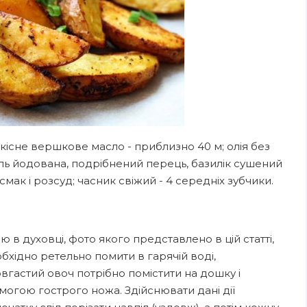
 якісне вершкове масло - приблизно 40 м; олія без
іль йодована, подрібнений перець, базилік сушений
мак і розсуд; часник свіжий - 4 середніх зубчики.
в духовці, фото якого представлено в цій статті,
обхідно ретельно помити в гарячій воді,
вгастий овоч потрібно помістити на дошку і
могою гострого ножа. Здійснювати дані дії