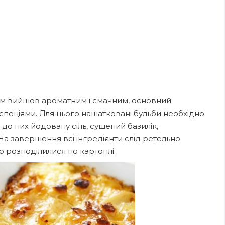
ом вийшов ароматним і смачним, основний
 спеціями. Для цього нашатковані бульби необхідно
 до них йодовану сіль, сушений базилік,
На завершення всі інгредієнти слід ретельно
но розподілилися по картоплі.