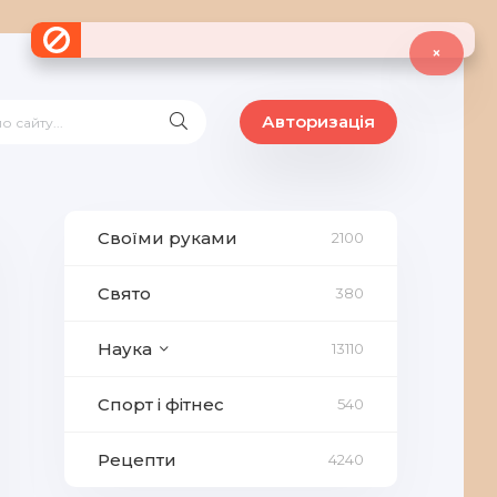
×
Авторизація
Своїми руками
2100
Свято
380
Наука
13110
Спорт і фітнес
540
Рецепти
4240