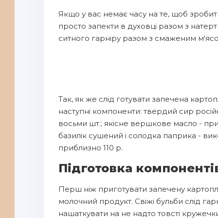
Якщо у вас немає часу на те, щоб зробит
просто запекти в духовці разом з натер
ситного гарніру разом з смаженим м'я
Так, як же слід готувати запечена карто
наступні компоненти: твердий сир росій
восьми шт.; якісне вершкове масло - пр
базилік сушений і солодка паприка - ви
приблизно 110 р.
Підготовка компоненті
Перш ніж приготувати запечену картоплю
молочний продукт. Свіжі бульби слід гарн
нашаткувати на не надто товсті кружечки