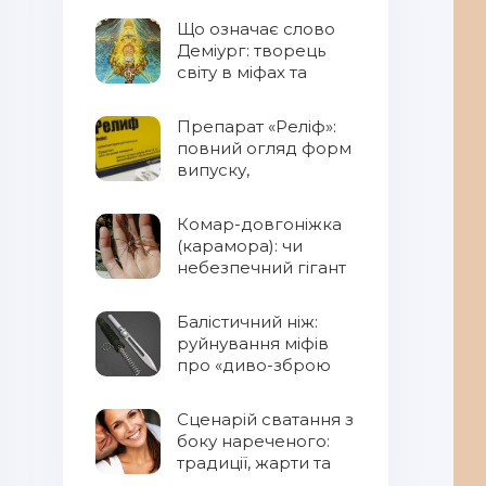
Що означає слово
Деміург: творець
світу в міфах та
фентезі
Препарат «Реліф»:
повний огляд форм
випуску,
властивостей та
правил
Комар-довгоніжка
застосування
(карамора): чи
небезпечний гігант
для людини?
Балістичний ніж:
руйнування міфів
про «диво-зброю
Сценарій сватання з
боку нареченого:
традиції, жарти та
сучасний підхід