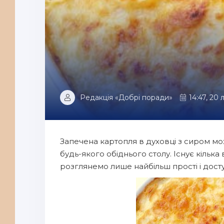
Редакція «Добрі поради»
14:47, 20
Запечена картопля в духовці з сиром м
будь-якого обіднього столу. Існує кілька
розглянемо лише найбільш прості і досту