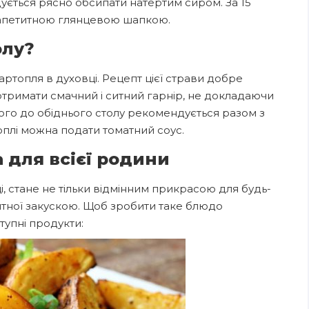
ється рясно обсипати натертим сиром. За 15
д апетитною глянцевою шапкою.
олу?
артопля в духовці. Рецепт цієї страви добре
 отримати смачний і ситний гарнір, не докладаючи
ого до обіднього столу рекомендується разом з
оплі можна подати томатний соус.
 для всієї родини
, стане не тільки відмінним прикрасою для будь-
ситної закускою. Щоб зробити таке блюдо
тупні продукти: