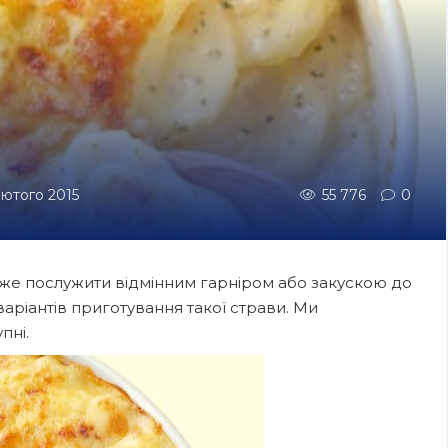
 лютого 2015
55 776
0
оже послужити відмінним гарніром або закускою до
 варіантів приготування такої страви. Ми
пні.