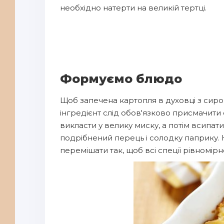
необхідно натерти на великій тертці.
Формуємо блюдо
Щоб запечена картопля в духовці з сир
інгредієнт слід обов'язково присмачити
викласти у велику миску, а потім всипати
подрібнений перець і солодку паприку. 
перемішати так, щоб всі спеції рівномір