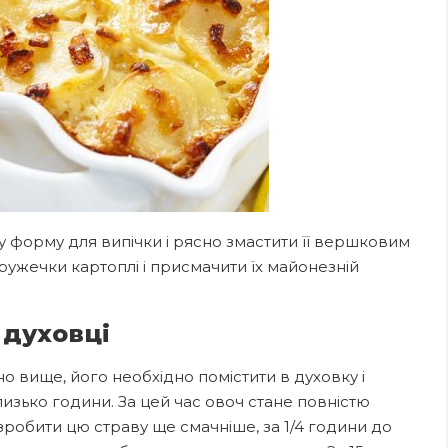
у форму для випічки і рясно змастити її вершковим
кружечки картоплі і присмачити їх майонезній
 духовці
 вище, його необхідно помістити в духовку і
лизько години. За цей час овоч стане повністю
 зробити цю страву ще смачніше, за 1/4 години до