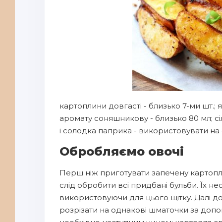
картоплини довгасті - близько 7-ми шт.;
аромату соняшникову - близько 80 мл; с
і солодка паприка - використовувати на с
Обробляємо овочі
Перш ніж приготувати запечену картоплю 
слід обробити всі придбані бульби. Їх не
використовуючи для цього щітку. Далі до
розрізати на однакові шматочки за допо