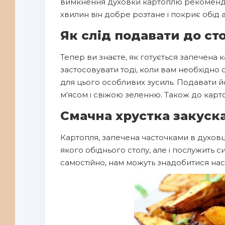
вимкнення духовки картоплю рекоменду
хвилин він добре розтане і покриє обі
Як слід подавати до ст
Тепер ви знаєте, як готується запечена к
застосовувати тоді, коли вам необхідно
для цього особливих зусиль. Подавати й
м'ясом і свіжою зеленню. Також до карт
Смачна хрустка закуска
Картопля, запечена часточками в духовці
якого обіднього столу, але і послужить 
самостійно, нам можуть знадобитися нас