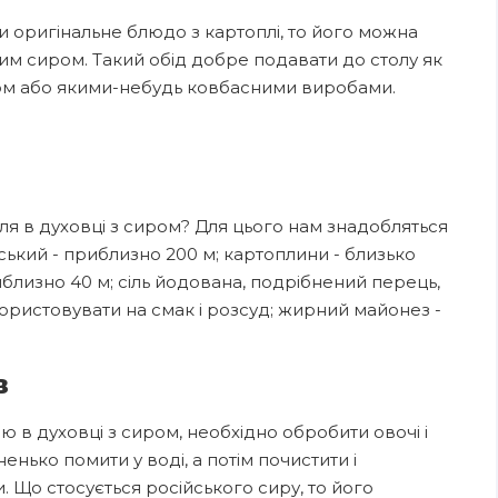
и оригінальне блюдо з картоплі, то його можна
тим сиром. Такий обід добре подавати до столу як
сом або якими-небудь ковбасними виробами.
пля в духовці з сиром? Для цього нам знадобляться
ський - приблизно 200 м; картоплини - близько
иблизно 40 м; сіль йодована, подрібнений перець,
користовувати на смак і розсуд; жирний майонез -
в
 в духовці з сиром, необхідно обробити овочі і
енько помити у воді, а потім почистити і
. Що стосується російського сиру, то його