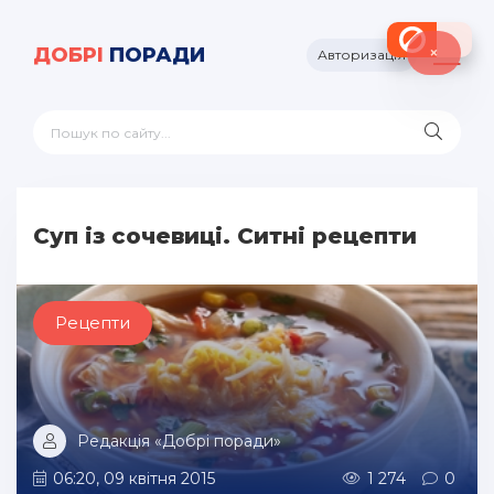
×
ДОБРІ
ПОРАДИ
Авторизація
Суп із сочевиці. Ситні рецепти
Рецепти
Редакція «Добрі поради»
06:20, 09 квітня 2015
1 274
0