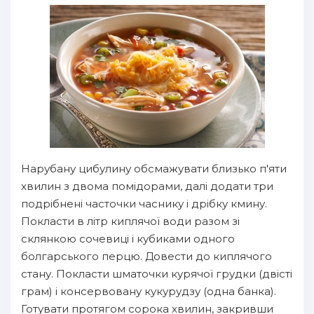
Нарубану цибулину обсмажувати близько п'яти
хвилин з двома помідорами, далі додати три
подрібнені часточки часнику і дрібку кмину.
Покласти в літр киплячої води разом зі
склянкою сочевиці і кубиками одного
болгарського перцю. Довести до киплячого
стану. Покласти шматочки курячої грудки (двісті
грам) і консервовану кукурудзу (одна банка).
Готувати протягом сорока хвилин, закривши