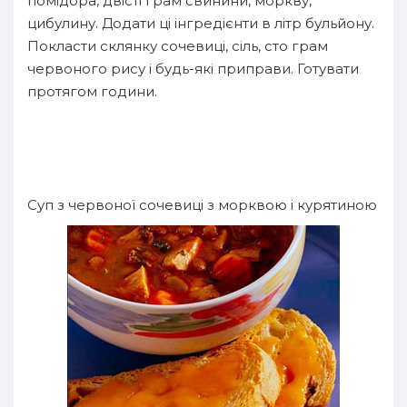
помідора, двісті грам свинини, моркву,
цибулину. Додати ці інгредієнти в літр бульйону.
Покласти склянку сочевиці, сіль, сто грам
червоного рису і будь-які приправи. Готувати
протягом години.
Суп з червоної сочевиці з морквою і курятиною