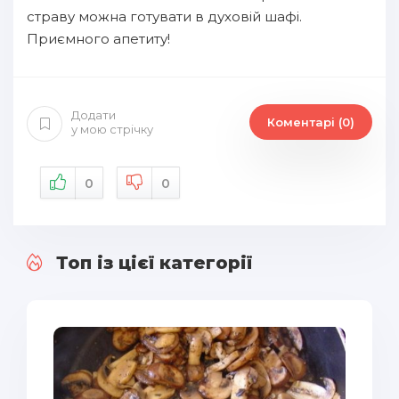
страву можна готувати в духовій шафі.
Приємного апетиту!
Додати
Коментарі (0)
у мою стрічку
0
0
Топ із цієї категорії