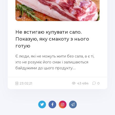
Не встигаю купувати сало.
Показую, яку смакоту з нього
готую
Є люди, які не можуть жити без сала, а є ті,
хто не розуміє його смак і залишаються
байдужими до цього продукту....
23.02.21
43 484
0