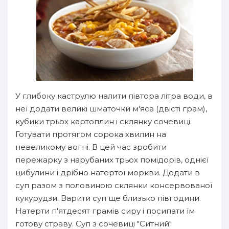
У глибоку каструлю налити півтора літра води, в
неї додати великі шматочки м'яса (двісті грам),
кубики трьох картоплин і склянку сочевиці.
Готувати протягом сорока хвилин на
невеликому вогні. В цей час зробити
пережарку з нарубаних трьох помідорів, однієї
цибулини і дрібно натертої моркви. Додати в
суп разом з половиною склянки консервованої
кукурудзи. Варити суп ще близько півгодини.
Натерти п'ятдесят грамів сиру і посипати їм
готову страву. Суп з сочевиці "Ситний"