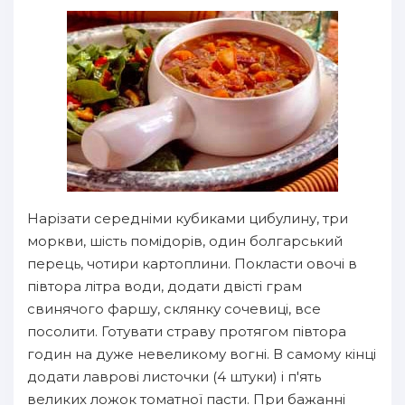
Нарізати середніми кубиками цибулину, три
моркви, шість помідорів, один болгарський
перець, чотири картоплини. Покласти овочі в
півтора літра води, додати двісті грам
свинячого фаршу, склянку сочевиці, все
посолити. Готувати страву протягом півтора
годин на дуже невеликому вогні. В самому кінці
додати лаврові листочки (4 штуки) і п'ять
великих ложок томатної пасти. При бажанні