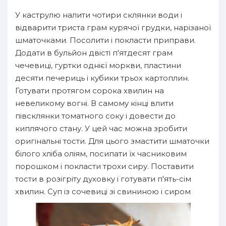
У каструлю налити чотири склянки води і
відварити триста грам курячої грудки, нарізаної
шматочками. Посолити і покласти приправи.
Додати в бульйон двісті п'ятдесят грам
чечевиці, гуртки однієї моркви, пластини
десяти печериць і кубики трьох картоплин.
Готувати протягом сорока хвилин на
невеликому вогні. В самому кінці влити
півсклянки томатного соку і довести до
киплячого стану. У цей час можна зробити
оригінальні тости. Для цього змастити шматочки
білого хліба оліям, посипати їх часниковим
порошком і покласти трохи сиру. Поставити
тости в розігріту духовку і готувати п'ять-сім
хвилин. Суп із сочевиці зі свининою і сиром