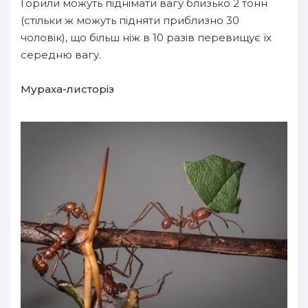
Горили можуть піднімати вагу близько 2 тонн
(стільки ж можуть підняти приблизно 30
чоловік), що більш ніж в 10 разів перевищує їх
середню вагу.
Мураха-листоріз