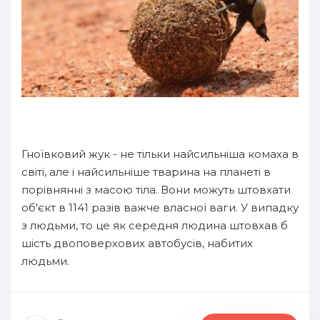
Гноївковий жук - не тільки найсильніша комаха в
світі, але і найсильніше тварина на планеті в
порівнянні з масою тіла. Вони можуть штовхати
об'єкт в 1141 разів важче власної ваги. У випадку
з людьми, то це як середня людина штовхав б
шість двоповерхових автобусів, набитих
людьми.