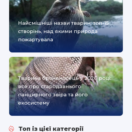
Найсмішніші назви тварин: топ-15
створінь, над якими природа
пожартувала
Тварина броненосець у 2026 році:
все про стародавнього
панцирного звіра та його
екосистему
Топ із цієї категорії