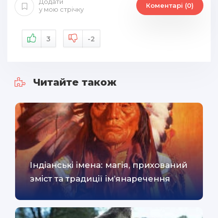
Додати
Коментарі (0)
у мою стрічку
3
-2
Читайте також
Індіанські імена: магія, прихований
зміст та традиції ім’янаречення