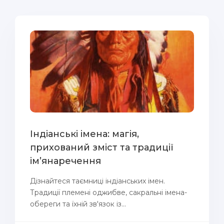
Індіанські імена: магія,
прихований зміст та традиції
ім’янаречення
Дізнайтеся таємниці індіанських імен.
Традиції племені оджибве, сакральні імена-
обереги та їхній зв'язок із...