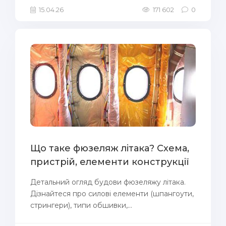
15.04.26
171 602
0
Що таке фюзеляж літака? Схема,
пристрій, елементи конструкції
Детальний огляд будови фюзеляжу літака.
Дізнайтеся про силові елементи (шпангоути,
стрингери), типи обшивки,...