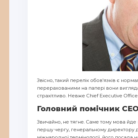
Звісно, такий перелік обов'язків є норм
перерахованими на папері вони виглядаю
страхітливо. Невже Chief Executive Offic
Головний помічник СЕ
Звичайно, не тягне. Саме тому мова йде
першу чергу, генеральному директору д
міжнародної термінології, його посада 