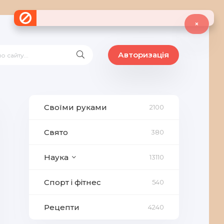
×
Авторизація
Своїми руками
2100
Свято
380
Наука
13110
Спорт і фітнес
540
Рецепти
4240