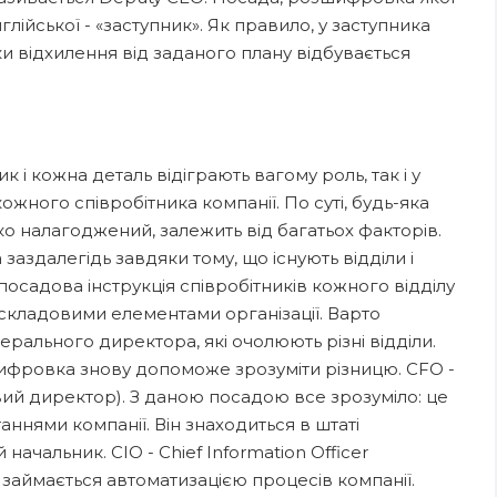
глійської - «заступник». Як правило, у заступника
ьки відхилення від заданого плану відбувається
 і кожна деталь відіграють вагому роль, так і у
жного співробітника компанії. По суті, будь-яка
ітко налагоджений, залежить від багатьох факторів.
заздалегідь завдяки тому, що існують відділи і
і посадова інструкція співробітників кожного відділу
є складовими елементами організації. Варто
ерального директора, які очолюють різні відділи.
шифровка знову допоможе зрозуміти різницю. CFO -
совий директор). З даною посадою все зрозуміло: це
ннями компанії. Він знаходиться в штаті
начальник. CIO - Chief Information Officer
 займається автоматизацією процесів компанії.