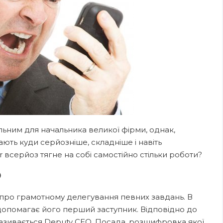
альним для начальника великої фірми, однак,
ть куди серйозніше, складніше і навіть
er всерйоз тягне на собі самостійно стільки роботи?
О
 про грамотному делегування певних завдань. В
опомагає його перший заступник. Відповідно до
називається Deputy CEO. Посада, розшифровка якої