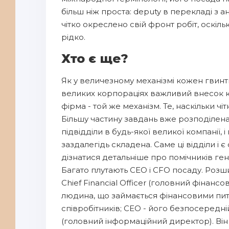
більш ніж проста: deputy в перекладі з ан
чітко окреслено свій фронт робіт, оскіл
рідко.
Хто є ще?
Як у величезному механізмі кожен гвинтик
великих корпораціях важливий внесок ко
фірма - той же механізм. Те, наскільки ч
Більшу частину завдань вже розподілена 
підвідділи в будь-якої великої компанії, 
заздалегідь складена. Саме ці відділи і 
дізнатися детальніше про помічників ген
Багато плутають CEO і CFO посаду. Роз
Chief Financial Officer (головний фінан
людина, що займається фінансовими пита
співробітників; СЕО - його безпосередній 
(головний інформаційний директор). Він