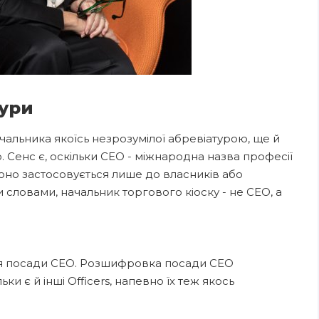
тури
ачальника якоїсь незрозумілої абревіатурою, ще й
о. Сенс є, оскільки СЕО - міжнародна назва професії
воно застосовується лише до власників або
словами, начальник торгового кіоску - не СЕО, а
для посади CEO. Розшифровка посади СЕО
ки є й інші Officers, напевно їх теж якось