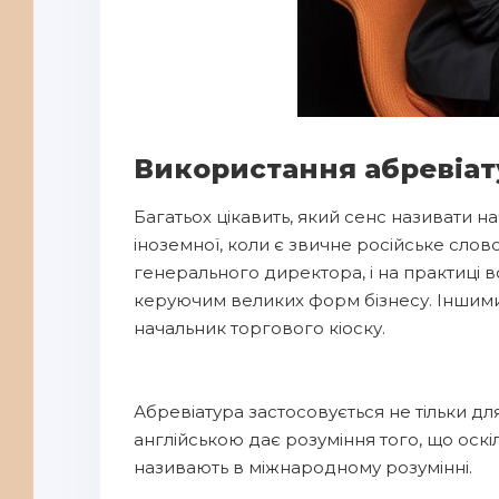
Використання абревіа
Багатьох цікавить, який сенс називати н
іноземної, коли є звичне російське слов
генерального директора, і на практиці 
керуючим великих форм бізнесу. Іншими 
начальник торгового кіоску.
Абревіатура застосовується не тільки 
англійською дає розуміння того, що оскіль
називають в міжнародному розумінні.