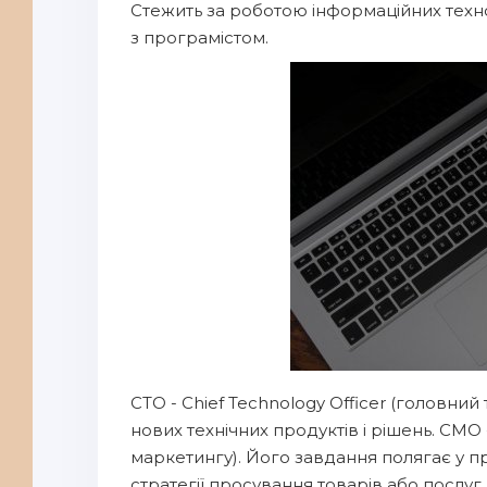
Стежить за роботою інформаційних технол
з програмістом.
CTO - Chief Technology Officer (головни
нових технічних продуктів і рішень. CMO 
маркетингу). Його завдання полягає у 
стратегії просування товарів або послуг