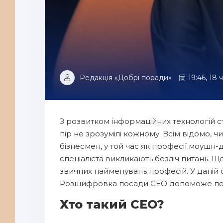
Редакція «Добрі поради»
19:46, 18
З розвитком інформаційних технологій ста
пір не зрозумілі кожному. Всім відомо, ч
бізнесмен, у той час як професії моушн-
спеціаліста викликають безліч питань. Ще
звичних найменувань професій. У даній 
Розшифровка посади СЕО допоможе повні
Хто такий CEO?