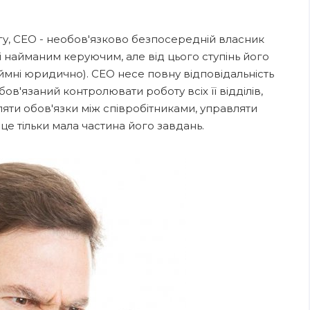
гу, СЕО - необов'язково безпосередній власник
 і найманим керуючим, але від цього ступінь його
ймні юридично). СЕО несе повну відповідальність
обов'язаний контролювати роботу всіх її відділів,
яти обов'язки між співробітниками, управляти
це тільки мала частина його завдань.