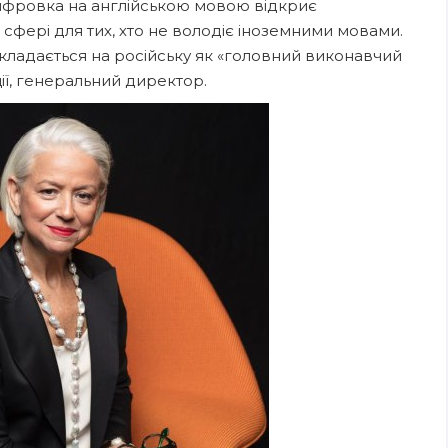
ифровка на англійською мовою відкриє
й сфері для тих, хто не володіє іноземними мовами.
ерекладається на російську як «головний виконавчий
ії, генеральний директор.