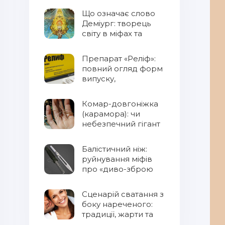
Що означає слово
Деміург: творець
світу в міфах та
фентезі
Препарат «Реліф»:
повний огляд форм
випуску,
властивостей та
правил
Комар-довгоніжка
застосування
(карамора): чи
небезпечний гігант
для людини?
Балістичний ніж:
руйнування міфів
про «диво-зброю
Сценарій сватання з
боку нареченого:
традиції, жарти та
сучасний підхід