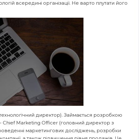
огій всередині організації. Не варто плутати його
й технологічний директор). Займається розробкою
- Chief Marketing Officer (головний директор з
проведенні маркетингових досліджень, розробки
 компанії, а також підвищення рівня продажів. Це