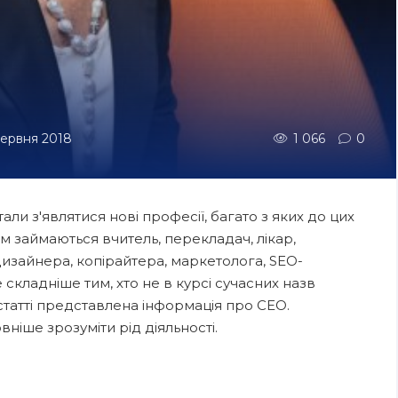
 червня 2018
1 066
0
ли з'являтися нові професії, багато з яких до цих
им займаються вчитель, перекладач, лікар,
дизайнера, копірайтера, маркетолога, SEO-
 складніше тим, хто не в курсі сучасних назв
статті представлена інформація про CEO.
ше зрозуміти рід діяльності.