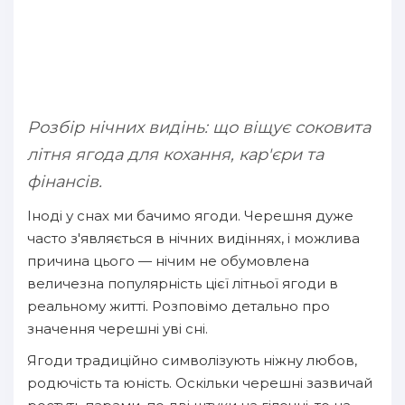
Розбір нічних видінь: що віщує соковита
літня ягода для кохання, кар'єри та
фінансів.
Іноді у снах ми бачимо ягоди. Черешня дуже
часто з'являється в нічних видіннях, і можлива
причина цього — нічим не обумовлена
величезна популярність цієї літньої ягоди в
реальному житті. Розповімо детально про
значення черешні уві сні.
Ягоди традиційно символізують ніжну любов,
родючість та юність. Оскільки черешні зазвичай