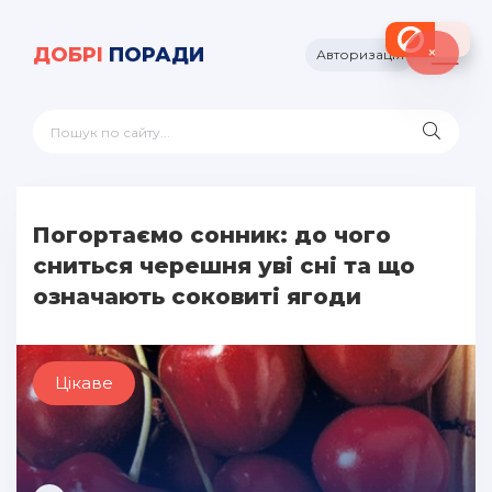
×
ДОБРІ
ПОРАДИ
Авторизація
Погортаємо сонник: до чого
сниться черешня уві сні та що
означають соковиті ягоди
Цікаве