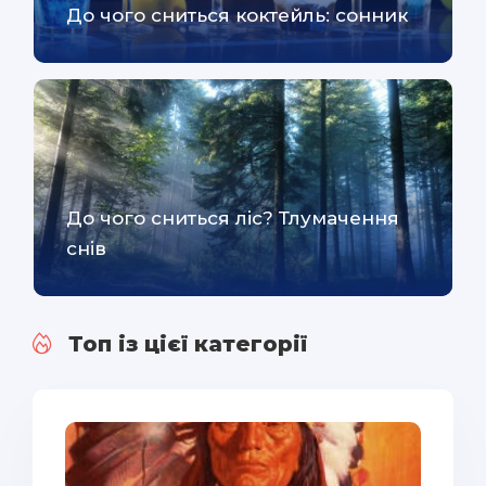
До чого сниться коктейль: сонник
До чого сниться ліс? Тлумачення
снів
Топ із цієї категорії