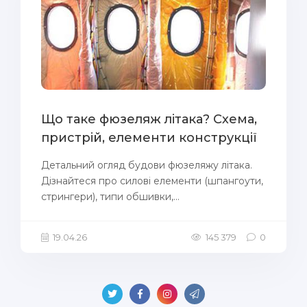
Що таке фюзеляж літака? Схема,
пристрій, елементи конструкції
Детальний огляд будови фюзеляжу літака.
Дізнайтеся про силові елементи (шпангоути,
стрингери), типи обшивки,...
19.04.26
145 379
0