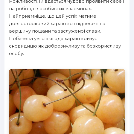
можливості. Їй вдасться чудово проявити себе і
на роботі, і в особистих взаєминах.
Найприємніше, що цей успіх матиме
довгостроковий характер і піднесе її на
вершину пошани та заслуженої слави.
Побачена уві сні ягода характеризує
сновидицю як доброзичливу та безкорисливу
особу.