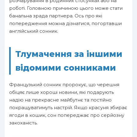
розчарування в родинних стосунках або на
роботі. Головною причиною цього може стати
банальна зрада партнера. Ось про які
попередження можна дізнатися, погортавши
англійський сонник.
Тлумачення за іншими
відомими сонниками
Французький сонник пророкує, що черешня
обіцяє лише хороші новини, які подарують
надію на прекрасне майбутнє та постійно
покращуватимуть настрій. Якщо красуня збирає
ягоди в кошик, сон попереджає про серйозну
закоханість.