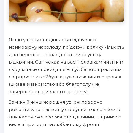
Якщо у нічних видіннях ви відчуваєте
неймовірну насолоду, поїдаючи велику кількість
ягід черешні — шлях до слави та успіху
відкритий. Світ чекає на вас! Чоловікам чи літнім
людям таке сновидіння віщує багато приємних
сюрпризів у майбутніх дуже важливих справах
(цікаве знайомство або благополучне
завершення тривалого процесу).
Заміжній жінці черешня уві сні поверне
романтику та ніжність у стосунки з чоловіком, а
для нареченої або молодої дівчини — принесе
веселі пригоди на любовному фронті.