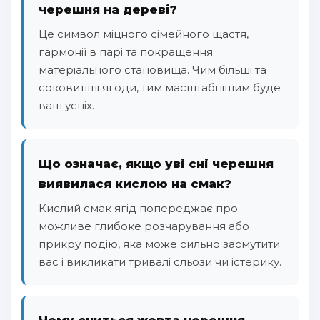
черешня на дереві?
Це символ міцного сімейного щастя,
гармонії в парі та покращення
матеріального становища. Чим більші та
соковитіші ягоди, тим масштабнішим буде
ваш успіх.
Що означає, якщо уві сні черешня
виявилася кислою на смак?
Кислий смак ягід попереджає про
можливе глибоке розчарування або
прикру подію, яка може сильно засмутити
вас і викликати тривалі сльози чи істерику.
Чому сниться жовта черешня