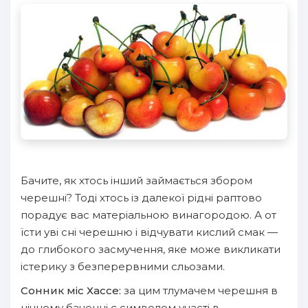
Бачите, як хтось інший займається збором
черешні? Тоді хтось із далекої рідні раптово
порадує вас матеріальною винагородою. А от
їсти уві сні черешню і відчувати кислий смак —
до глибокого засмучення, яке може викликати
істерику з безперервними сльозами.
Сонник міс Хассе:
за цим тлумачем черешня в
нічному баченні є символом участі в