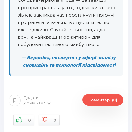
Солодка червона ягода — це завжди
про пристрасть та успіх, тоді як кисла або
зів'яла закликає нас переглянути поточні
пріоритети та вчасно відпустити те, що
вже віджило. Слухайте свої сни, адже
вони є найкращим орієнтиром для
побудови щасливого майбутнього!
— Вероніка, експертка у сфері аналізу
сновидінь та психології підсвідомості
Додати
Коментарі (0)
у мою стрічку
0
0