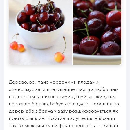
Дерево, всипане червоними плодами,
символізує затишне сімейне щастя з люблячим
партнером та вихованими дітьми, які живуть у
повазі до батьків, бабусь та дідусів. Черешня на
дереві або зібрана у вазу розшифровується як
приголомшливі позитивні зрушення в коханні.
Також можливі зміни фінансового становища, і