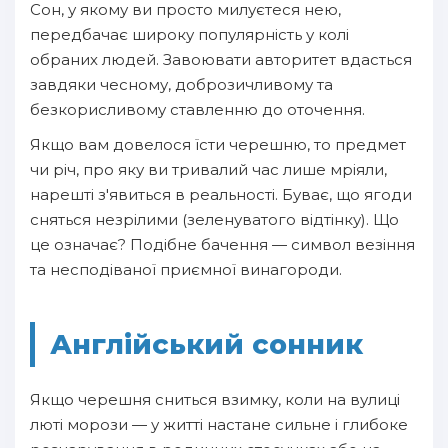
Сон, у якому ви просто милуєтеся нею,
передбачає широку популярність у колі
обраних людей. Завоювати авторитет вдасться
завдяки чесному, доброзичливому та
безкорисливому ставленню до оточення.
Якщо вам довелося їсти черешню, то предмет
чи річ, про яку ви тривалий час лише мріяли,
нарешті з'явиться в реальності. Буває, що ягоди
сняться незрілими (зеленуватого відтінку). Що
це означає? Подібне бачення — символ везіння
та несподіваної приємної винагороди.
Англійський сонник
Якщо черешня сниться взимку, коли на вулиці
люті морози — у житті настане сильне і глибоке