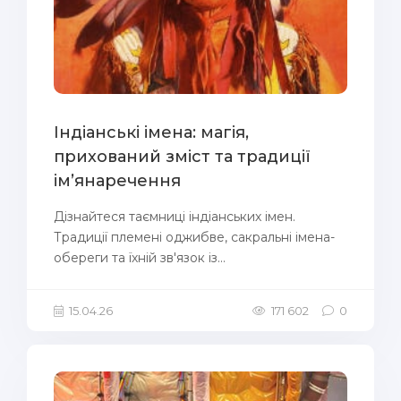
Індіанські імена: магія,
прихований зміст та традиції
ім’янаречення
Дізнайтеся таємниці індіанських імен.
Традиції племені оджибве, сакральні імена-
обереги та їхній зв'язок із...
15.04.26
171 602
0