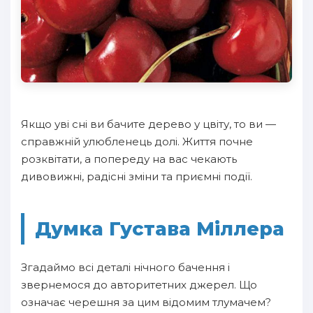
Якщо уві сні ви бачите дерево у цвіту, то ви —
справжній улюбленець долі. Життя почне
розквітати, а попереду на вас чекають
дивовижні, радісні зміни та приємні події.
Думка Густава Міллера
Згадаймо всі деталі нічного бачення і
звернемося до авторитетних джерел. Що
означає черешня за цим відомим тлумачем?