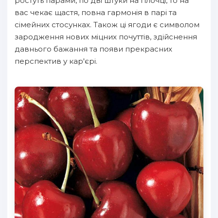
ростуть парами, по дві штуки на гілочці, то на
вас чекає щастя, повна гармонія в парі та
сімейних стосунках. Також ці ягоди є символом
зародження нових міцних почуттів, здійснення
давнього бажання та появи прекрасних
перспектив у кар'єрі.