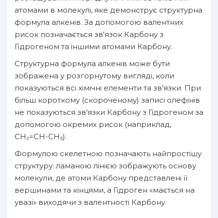
атомами в молекулі, яке демонструє структурна
формула алкенів. За допомогою валентних
рисок позначається зв'язок Карбону з
Гідрогеном та іншими атомами Карбону.
Структурна формула алкенів може бути
зображена у розгорнутому вигляді, коли
показуються всі хімічні елементи та зв'язки. При
більш короткому (скороченому) записі олефінів
не показуються зв'язки Карбону з Гідрогеном за
допомогою окремих рисок (наприклад,
CH₂=CH-CH₃).
Формулою скелетною позначають найпростішу
структуру: ламаною лінією зображують основу
молекули, де атоми Карбону представлені її
вершинами та кінцями, а Гідроген «мається на
увазі» виходячи з валентності Карбону.