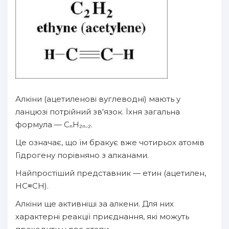
Алкіни (ацетиленові вуглеводні) мають у
ланцюзі потрійний зв'язок. Їхня загальна
формула — CₙH₂ₙ₋₂.
Це означає, що їм бракує вже чотирьох атомів
Гідрогену порівняно з алканами.
Найпростіший представник — етин (ацетилен,
HC≡CH).
Алкіни ще активніші за алкени. Для них
характерні реакції приєднання, які можуть