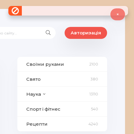
×
Авторизація
Своїми руками
2100
Свято
380
Наука
13110
Спорт і фітнес
540
Рецепти
4240