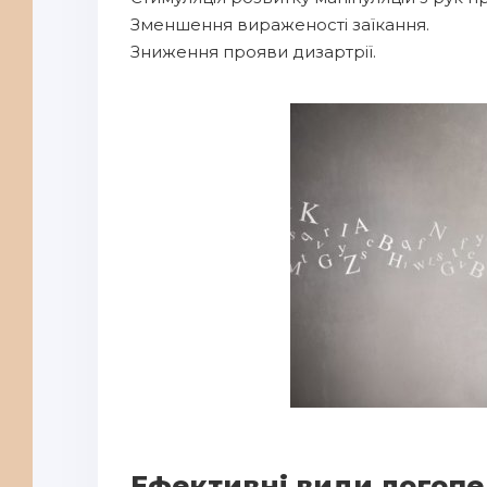
Зменшення вираженості заїкання.
Зниження прояви дизартрії.
Ефективні види логопе