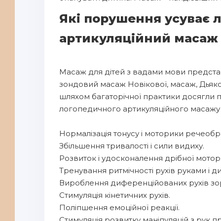
Які порушення усуває 
артикуляційний масаж
Масаж для дітей з вадами мови предст
зондовий масаж Новікової, масаж, Дьяко
шляхом багаторічної практики досягли п
логопедичного артикуляційного масажу д
Нормалізація тонусу і моторики речеоб
Збільшення тривалості і сили видиху.
Розвиток і удосконалення дрібної мотор
Тренування ритмічності рухів руками і д
Вироблення диференційованих рухів зо
Стимуляція кінетичних рухів.
Поліпшення емоційної реакції.
Стимуляція розвитку маніпуляцій з рук 