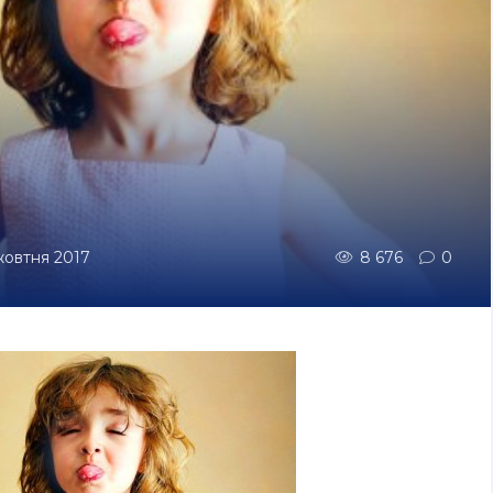
 жовтня 2017
8 676
0