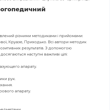
логопедичний
авлений різними методиками і прийомами:
вої, Круазе, Приходько. Всі автори методик
озитивних результатів. З допомогою
осягаються наступні важливі цілі:
разующего апарату.
ики рук.
ихання.
рового апарату.
предметами.