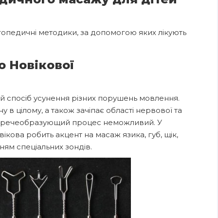
гопедичні методики, за допомогою яких лікують
 Новікової
 спосіб усунення різних порушень мовлення.
в цілому, а також зачіпає області нервової та
ких речеобразующий процес неможливий. У
ікова робить акцент на масаж язика, губ, щік,
нням спеціальних зондів.