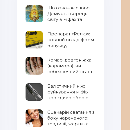
Що означає слово
Деміург: творець
світу в міфах та
фентезі
Препарат «Реліф»:
повний огляд форм
випуску,
властивостей та
правил
Комар-довгоніжка
застосування
(карамора): чи
небезпечний гігант
для людини?
Балістичний ніж:
руйнування міфів
про «диво-зброю
Сценарій сватання з
боку нареченого:
традиції, жарти та
сучасний підхід