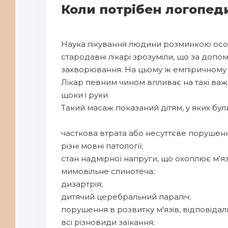
Коли потрібен логопе
Наука лікування людини розминкою особл
стародавні лікарі зрозуміли, що за до
захворювання. На цьому ж емпіричному з
Лікар певним чином впливає на такі важли
щоки і руки.
Такий масаж показаний дітям, у яких були
часткова втрата або несуттєве порушенн
різні мовні патології;
стан надмірної напруги, що охоплює м'я
мимовільне слинотеча;
дизартрія;
дитячий церебральний параліч;
порушення в розвитку м'язів, відповідал
всі різновиди заїкання;