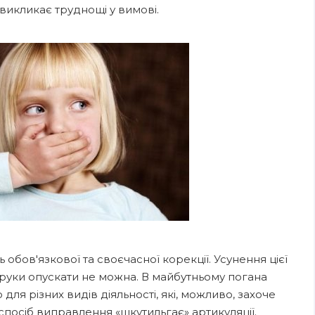
 викликає труднощі у вимові.
бов'язкової та своєчасної корекції. Усунення цієї
 руки опускати не можна. В майбутньому погана
 різних видів діяльності, які, можливо, захоче
спосіб виправлення «шкутильгає» артикуляції.