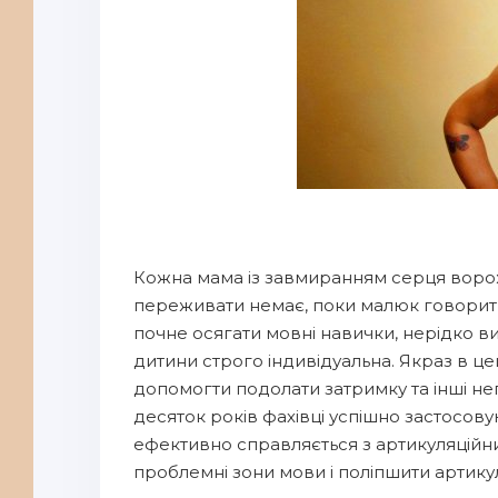
Кожна мама із завмиранням серця ворож
переживати немає, поки малюк говорить 
почне осягати мовні навички, нерідко в
дитини строго індивідуальна. Якраз в ц
допомогти подолати затримку та інші не
десяток років фахівці успішно застосов
ефективно справляється з артикуляційни
проблемні зони мови і поліпшити артикул