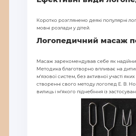
Коротко розглянемо деякі популярні ло
мовні розлади у дітей.
Логопедичний масаж по
Масаж зарекомендував себе як надійний
Методика благотворно впливає на дитину 
м'язової систем, без активної участі я
створенні свого методу логопед Е. В. Нов
вилиць і м'якого піднебіння із застосува