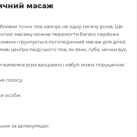
дичний масаж
ивих точок тіла налічує не одну тисячу років. Ще
помогою масажу можна перемогти багато серйозні
нанні і ґрунтується логопедичний масаж для дітей.
ві центри людського тіла, як язик, губи, мочки вух,
 виявлені різні вроджені і набуті мовні порушення:
я голосу;
зи особи;
ьних за артикуляцію;