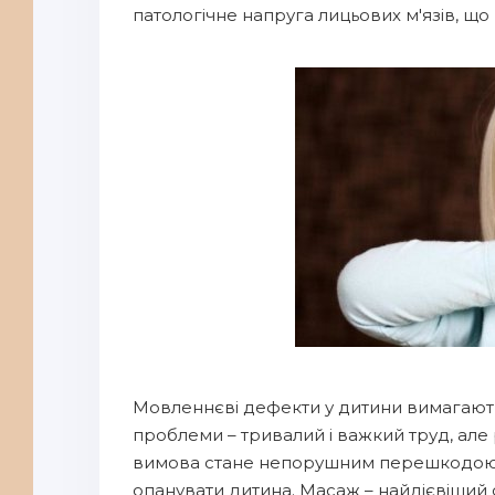
патологічне напруга лицьових м'язів, що
Мовленнєві дефекти у дитини вимагають о
проблеми – тривалий і важкий труд, але
вимова стане непорушним перешкодою для
опанувати дитина. Масаж – найдієвіший 