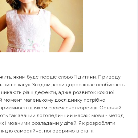
ить, яким буде перше слово її дитини. Приводу
лише «агу». Згодом, коли дорослішає особистість
иникають різні дефекти, адже розвиток кожної
ей момент маленькому досліднику потрібно
приємності шляхом своєчасної корекції. Останній
ують так званий логопедичний масаж мови - метод
х і мовними розладами у дітей. Як розробляти
яцію самостійно, поговоримо в статті.