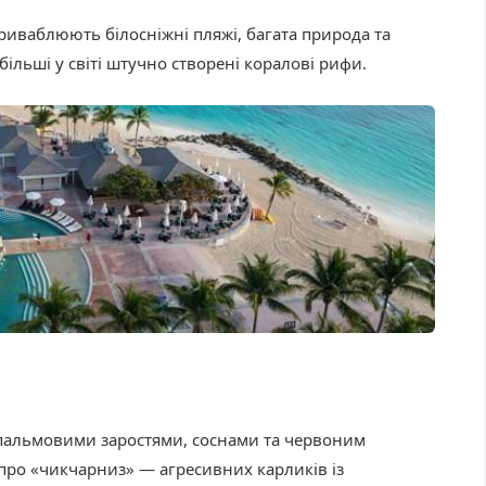
приваблюють білосніжні пляжі, багата природа та
більші у світі штучно створені коралові рифи.
 пальмовими заростями, соснами та червоним
 про «чикчарниз» — агресивних карликів із