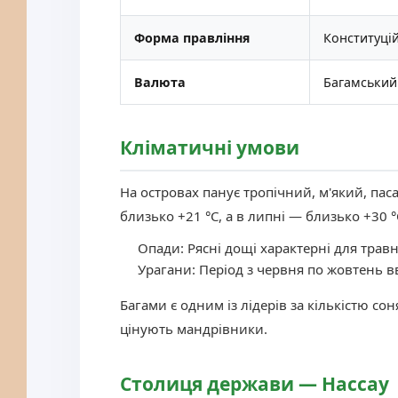
Форма правління
Конституці
Валюта
Багамський
Кліматичні умови
На островах панує тропічний, м'який, пас
близько +21 °C, а в липні — близько +30 °
Опади:
Рясні дощі характерні для трав
Урагани:
Період з червня по жовтень в
Багами є одним із лідерів за кількістю соня
цінують мандрівники.
Столиця держави — Нассау