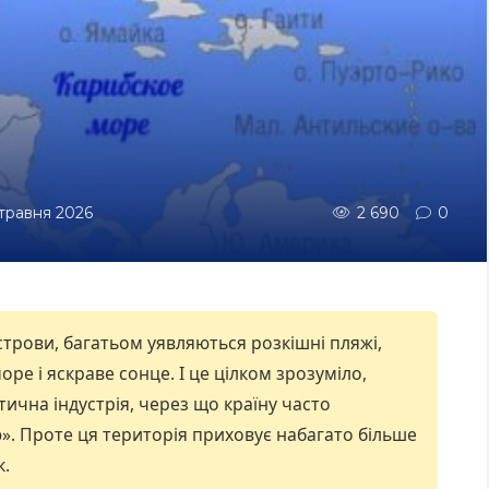
 травня 2026
2 690
0
трови, багатьом уявляються розкішні пляжі,
ре і яскраве сонце. І це цілком зрозуміло,
тична індустрія, через що країну часто
. Проте ця територія приховує набагато більше
к.