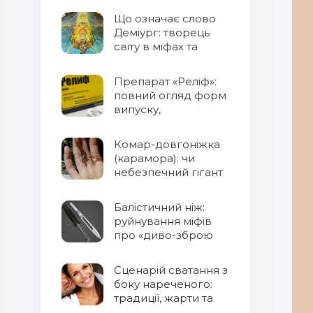
Що означає слово
Деміург: творець
світу в міфах та
фентезі
Препарат «Реліф»:
повний огляд форм
випуску,
властивостей та
правил
Комар-довгоніжка
застосування
(карамора): чи
небезпечний гігант
для людини?
Балістичний ніж:
руйнування міфів
про «диво-зброю
Сценарій сватання з
боку нареченого:
традиції, жарти та
сучасний підхід