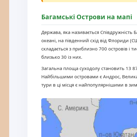
Багамські Острови на мапі
Держава, яка називається Співдружність 
океані, на південний схід від Флориди (С
складається з приблизно 700 островів і т
близько 30 із них.
Загальна площа суходолу становить 13 8
Найбільшими островами є Андрос, Велика
тури в ці місця є найпопулярнішими в зим