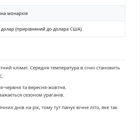
йна монархія
 долар (прирівняний до долара США)
атний клімат. Середня температура в січні становить
C.
ня-червня та вересня-жовтня.
важається сезоном ураганів.
чних днів на рік, тому тут панує вічне літо, яке так