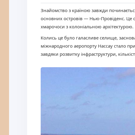
Знайомство з країною завжди починається
основних островів — Нью-Провіденс. Це с
хмарочоси з колоніальною архітектурою.
Колись це було галасливе селище, заснова
міжнародного аеропорту Нассау стало при
завдяки розвитку інфраструктури, кількіст