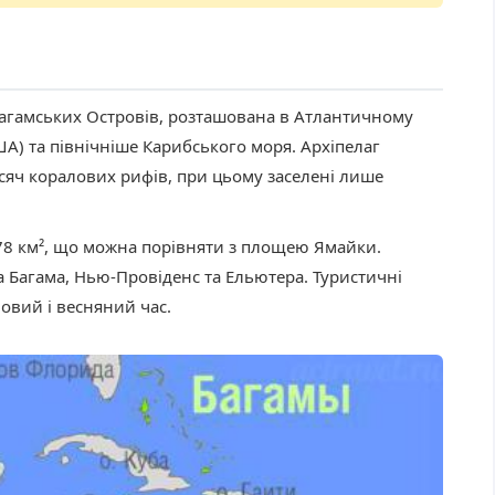
Багамських Островів, розташована в Атлантичному
ША) та північніше Карибського моря. Архіпелаг
исяч коралових рифів, при цьому заселені лише
78 км², що можна порівняти з площею Ямайки.
 Багама, Нью-Провіденс та Ельютера. Туристичні
овий і весняний час.