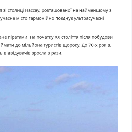
 зі столиці Нассау, розташованої на найменшому з
учасне місто гармонійно поєднує ультрасучасні
не піратами. На початку XX століття після побудови
ймати до мільйона туристів щороку. До 70-х років,
ь відвідувачів зросла в рази.