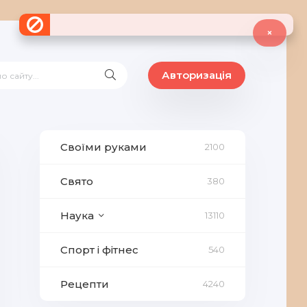
×
Авторизація
Своїми руками
2100
Свято
380
Наука
13110
Спорт і фітнес
540
Рецепти
4240