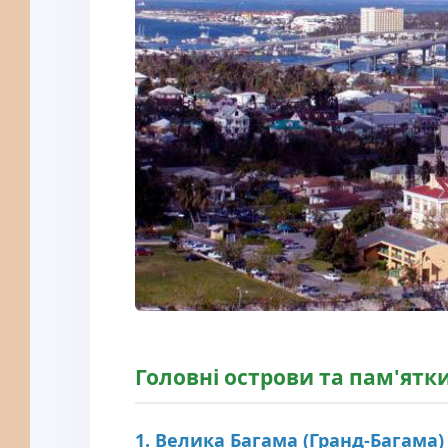
Головні острови та пам'ятк
1. Велика Багама (Гранд-Багама)