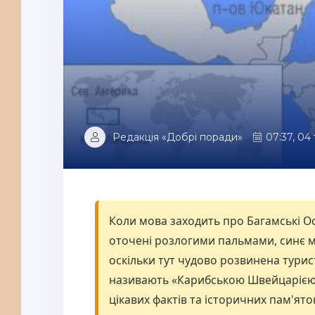
Редакція «Добрі поради»
07:37, 04
Коли мова заходить про Багамські Ос
оточені розлогими пальмами, синє мо
оскільки тут чудово розвинена турис
називають «Карибською Швейцарією»
цікавих фактів та історичних пам'ято