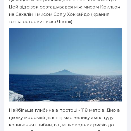
Цей відрізок розташувався між мисом Крильон
на Сахаліні і мисом Соя у Хоккайдо (крайня
точка острови і всієї Японії).
Найбільша глибина в протоці - 118 метрів. Дно в
цьому морській ділянці має велику амплітуду
коливання глибин, від мілководних рифів до