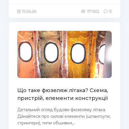
15.04.26
171 602
0
Що таке фюзеляж літака? Схема,
пристрій, елементи конструкції
Детальний огляд будови фюзеляжу літака.
Дізнайтеся про силові елементи (шпангоути,
стрингери), типи обшивки,...