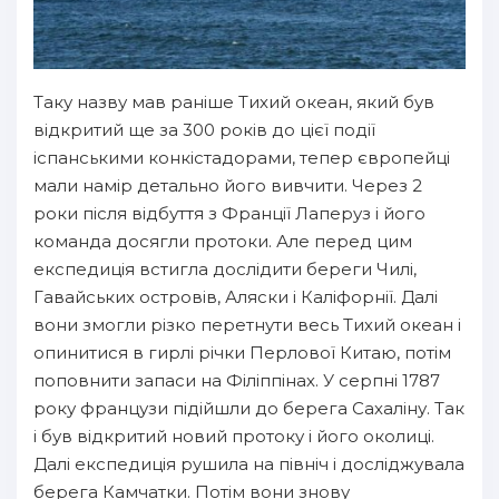
Таку назву мав раніше Тихий океан, який був
відкритий ще за 300 років до цієї події
іспанськими конкістадорами, тепер європейці
мали намір детально його вивчити. Через 2
роки після відбуття з Франції Лаперуз і його
команда досягли протоки. Але перед цим
експедиція встигла дослідити береги Чилі,
Гавайських островів, Аляски і Каліфорнії. Далі
вони змогли різко перетнути весь Тихий океан і
опинитися в гирлі річки Перлової Китаю, потім
поповнити запаси на Філіппінах. У серпні 1787
року французи підійшли до берега Сахаліну. Так
і був відкритий новий протоку і його околиці.
Далі експедиція рушила на північ і досліджувала
берега Камчатки. Потім вони знову