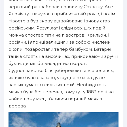
черговий раз забрали половину Сахаліну. Але
Японія тут панувала приблизно 40 років, і потім
півострів був знову відвойоване і знову став
російським. Результат і сліди всіх цих подій
можна спостерігати на півострові Крильон. І
росіяни, і японці залишили за собою численні
окопи, позаростали тепер бамбуком. Батареї
танків стоять на височинах, прикриваючи зручні
бухти, де міг би висадитися ворог.
Судноплавство біля узбережжя та в околицях,
як вже було сказано, утруднене із-за дуже
частих туманів і сильних течій. Необхідність
маяка була безперечна, тому тут у 1883 році на
найвищому місці з'явився перший маяк з
дерева.