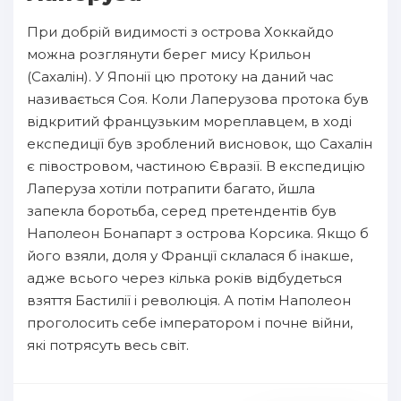
При добрій видимості з острова Хоккайдо
можна розглянути берег мису Крильон
(Сахалін). У Японії цю протоку на даний час
називається Соя. Коли Лаперузова протока був
відкритий французьким мореплавцем, в ході
експедиції був зроблений висновок, що Сахалін
є півостровом, частиною Євразії. В експедицію
Лаперуза хотіли потрапити багато, йшла
запекла боротьба, серед претендентів був
Наполеон Бонапарт з острова Корсика. Якщо б
його взяли, доля у Франції склалася б інакше,
адже всього через кілька років відбудеться
взяття Бастилії і революція. А потім Наполеон
проголосить себе імператором і почне війни,
які потрясуть весь світ.