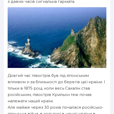
з давніх часів сигнальна гармата.
Довгий час півострів був під японським
впливом з-за близькості до берегів цієї країни. І
тільки в 1875 році, коли весь Сахалін став
російським, півострів Крильон теж почав
належати нашій країні.
Але майже через 30 років почалася російсько-
японська війна, в ході якої в нашої країни в