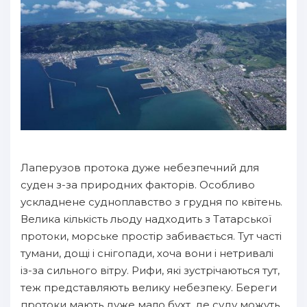
Лаперузов протока дуже небезпечний для
суден з-за природних факторів. Особливо
ускладнене судноплавство з грудня по квітень.
Велика кількість льоду надходить з Татарської
протоки, морське простір забивається. Тут часті
тумани, дощі і снігопади, хоча вони і нетривалі
із-за сильного вітру. Рифи, які зустрічаються тут,
теж представляють велику небезпеку. Береги
протоки мають дуже мало бухт, де суду можуть