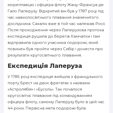
мореплавцю і офіцера флоту Жану-Франсуа де
Гало Лаперузу. Відкритий він був у 1787 році під
час навколосвітнього плавання знаменитого
дослідника. Сахалін вже в той час належав Росії.
Після проходження через Лаперузова протока
експедиція рушила до берегів Камчатки і там
відправила одного учасника подорожі, який
повинен був пройти через Сибір і донести про
результати кругосвітнього плавання.
Експедиція Лаперуза
У 1785 році експедиція вийшла з французького
порту Брест на двох фрегатах з назвами
«Астролябія» і «Бусоль». Так почалося
кругосвітнє плавання під командуванням
офіцера флоту, самому Лаперузу було в цей час
44 роки. Первісна мета подорожі була