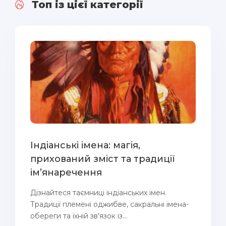
Топ із цієї категорії
Індіанські імена: магія,
прихований зміст та традиції
ім’янаречення
Дізнайтеся таємниці індіанських імен.
Традиції племені оджибве, сакральні імена-
обереги та їхній зв'язок із...