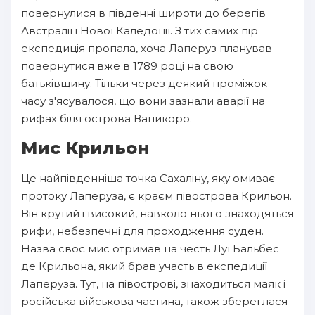
повернулися в південні широти до берегів
Австралії і Нової Каледонії. З тих самих пір
експедиція пропала, хоча Лаперуз планував
повернутися вже в 1789 році на свою
батьківщину. Тільки через деякий проміжок
часу з'ясувалося, що вони зазнали аварії на
рифах біля острова Ваникоро.
Мис Крильон
Це найпівденніша точка Сахаліну, яку омиває
протоку Лаперуза, є краєм півострова Крильон.
Він крутий і високий, навколо нього знаходяться
рифи, небезпечні для проходження суден.
Назва своє мис отримав на честь Луї Бальбес
де Крильона, який брав участь в експедиції
Лаперуза. Тут, на півострові, знаходиться маяк і
російська військова частина, також збереглася