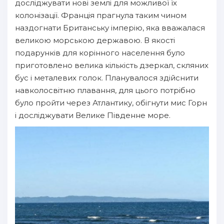
досліджувати нові землі для можливої їх
колонізації. Франція прагнула таким чином
наздогнати Британську імперію, яка вважалася
великою морською державою. В якості
подарунків для корінного населення було
приготовлено велика кількість дзеркал, скляних
бус і металевих голок. Планувалося здійснити
навколосвітню плавання, для цього потрібно
було пройти через Атлантику, обігнути мис Горн
і досліджувати Велике Південне море.