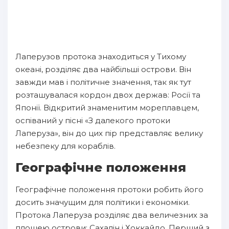
Лаперузов протока знаходиться у Тихому
океані, розділяє два найбільші острови. Він
завжди мав і політичне значення, так як тут
розташувалася кордон двох держав: Росії та
Японії. Відкритий знаменитим мореплавцем,
оспіваний у пісні «З далекого протоки
Лаперуза», він до цих пір представляє велику
небезпеку для кораблів.
Географічне положення
Географічне положення протоки робить його
досить значущим для політики і економіки.
Протока Лаперуза розділяє два величезних за
площею острови: Сахалін і Хоккайдо. Перший з