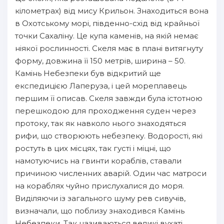
кілометрах) від мису Крильон. Знаходиться вона
в Охотському морі, південно-схід від крайньої
точки Сахаліну. Це купа каменів, на якій немає
ніякої рослинності. Скеля має в плані витягнуту
форму, довжина її 150 метрів, ширина – 50.
Камінь Небезпеки був відкритий ще
експедицією Лаперуза, і цей мореплавець
першим її описав. Скеля завжди була істотною
перешкодою для проходження суден через
протоку, так як навколо нього знаходяться
рифи, що створюють небезпеку. Водорості, які
ростуть в цих місцях, так густі і міцні, що
намотуючись на гвинти кораблів, ставали
причиною численних аварій. Один час матроси
на кораблях чуйно прислухалися до моря.
Виділяючи із загального шуму рев сивучів,
визначали, що поблизу знаходився Камінь
Небезпеки. Так називаються великі вухаті