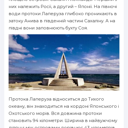
них належить Росії, а другий – Японії. На півночі
води протоки Лаперуза глибоко проникають в
затоку Анива в південній частині Сахаліну. А на
півдні вони заповнюють бухту Соя.
Протока Лаперуза відноситься до Тихого
океану, він знаходиться на кордоні Японського і
Охотського морів. Вся довжина протоки
становить 94 кілометри. Ширина в найвужчому
ділянці між островами дорівнює 43 кілометрів.