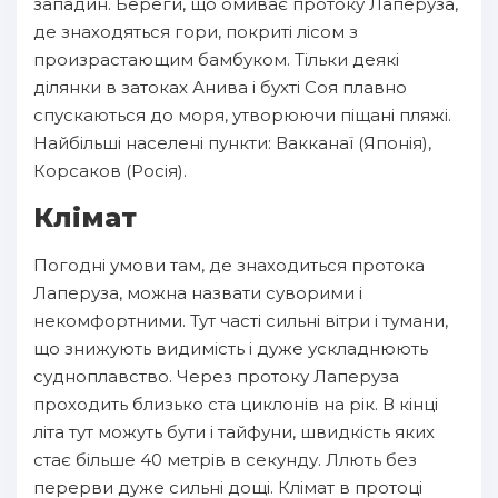
западин. Береги, що омиває протоку Лаперуза,
де знаходяться гори, покриті лісом з
произрастающим бамбуком. Тільки деякі
ділянки в затоках Анива і бухті Соя плавно
спускаються до моря, утворюючи піщані пляжі.
Найбільші населені пункти: Вакканаї (Японія),
Корсаков (Росія).
Клімат
Погодні умови там, де знаходиться протока
Лаперуза, можна назвати суворими і
некомфортними. Тут часті сильні вітри і тумани,
що знижують видимість і дуже ускладнюють
судноплавство. Через протоку Лаперуза
проходить близько ста циклонів на рік. В кінці
літа тут можуть бути і тайфуни, швидкість яких
стає більше 40 метрів в секунду. Ллють без
перерви дуже сильні дощі. Клімат в протоці