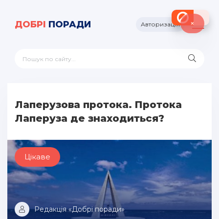
×
ДОБРІ
ПОРАДИ
Авторизація
Лаперузова протока. Протока
Лаперуза де знаходиться?
Цікаве
Редакція «Добрі поради»