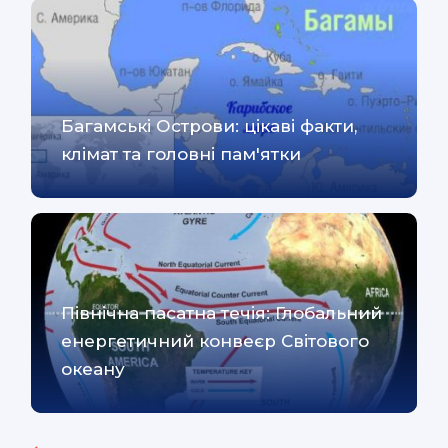
Багамські Острови: цікаві факти,
клімат та головні пам'ятки
Північна пасатна течія: Глобальний
енергетичний конвеєр Світового
океану