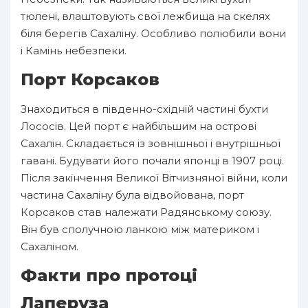
тюлені, влаштовують свої лежбища на скелях
біля берегів Сахаліну. Особливо полюбили вони
і Камінь небезпеки.
Порт Корсаков
Знаходиться в південно-східній частині бухти
Лососів. Цей порт є найбільшим на острові
Сахалін. Складається із зовнішньої і внутрішньої
гавані. Будувати його почали японці в 1907 році.
Після закінчення Великої Вітчизняної війни, коли
частина Сахаліну була відвойована, порт
Корсаков став належати Радянському союзу.
Він був сполучною ланкою між материком і
Сахаліном.
Факти про протоці
Лаперуза