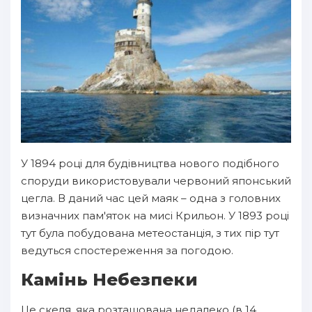
У 1894 році для будівництва нового подібного
споруди використовували червоний японський
цегла. В даний час цей маяк – одна з головних
визначних пам'яток на мисі Крильон. У 1893 році
тут була побудована метеостанція, з тих пір тут
ведуться спостереження за погодою.
Камінь Небезпеки
Це скеля, яка розташована недалеко (в 14