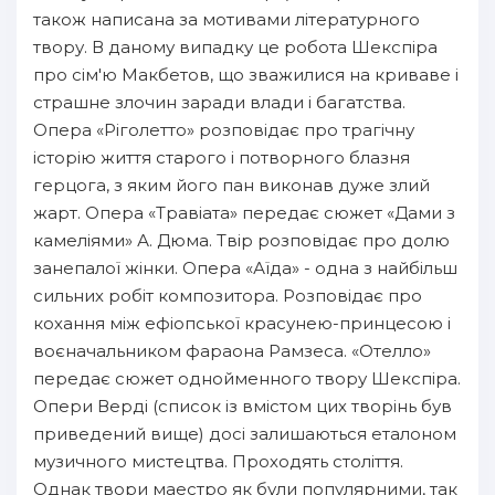
також написана за мотивами літературного
твору. В даному випадку це робота Шекспіра
про сім'ю Макбетов, що зважилися на криваве і
страшне злочин заради влади і багатства.
Опера «Ріголетто» розповідає про трагічну
історію життя старого і потворного блазня
герцога, з яким його пан виконав дуже злий
жарт. Опера «Травіата» передає сюжет «Дами з
камеліями» А. Дюма. Твір розповідає про долю
занепалої жінки. Опера «Аїда» - одна з найбільш
сильних робіт композитора. Розповідає про
кохання між ефіопської красунею-принцесою і
воєначальником фараона Рамзеса. «Отелло»
передає сюжет однойменного твору Шекспіра.
Опери Верді (список із вмістом цих творінь був
приведений вище) досі залишаються еталоном
музичного мистецтва. Проходять століття.
Однак твори маестро як були популярними, так