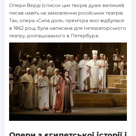
Опери Верді (список цих творів дуже великий)
писав навіть на замовлення російських театрів.
Так, опера «Сила долі», прем'єра якої відбулася
в 1862 році, була написана для Імператорського
театру, розташованого в Петербурзі.
Опери з єгипетської історії і