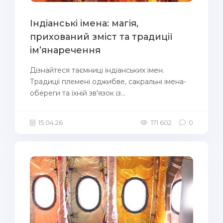
Індіанські імена: магія,
прихований зміст та традиції
ім’янаречення
Дізнайтеся таємниці індіанських імен.
Традиції племені оджибве, сакральні імена-
обереги та їхній зв'язок із...
15.04.26
171 602
0