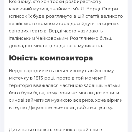
Кожному, хто хоч трохи розбирається у
класичній музиці, знайоме ім'я Д. Верді. Опери
(список їх буде розглянуто в цій статті) великого
італійського композитора досі йдуть на сценах
світових театрів. Верді часто називають
італійським Чайковським. Розглянемо більш
докладно мистецтво даного музиканта.
Юність композитора
Верді народився в невеликому італійському
містечку в 1813 році, проте в той момент її
територія вважалася частиною Франції. Батьки
його були бідні, тому вони не могли дозволити
синові займатися музикою всерйоз, хоча вірили
в те, що Джузеппе все-таки доб'ється успіху.
Дитинство і юність хлопчика пройшли в