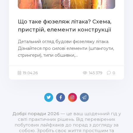
Що таке фюзеляж літака? Схема,
пристрій, елементи конструкції
Детальний огляд будови фюзеляжу літака.
Дізнайтеся про силові елементи (шпангоути,
стрингери), типи обшивки,...
19.04.26
145 379
0
Добрі поради 2026
— це ваш щоденний гід у
світі практичних рішень. Від перевірених
побутових лайфхаків до порад з догляду за
собою. Зробіть своє життя простішим та