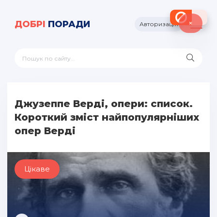
×
ДОБРІ
ПОРАДИ
Авторизація
Джузеппе Верді, опери: список.
Короткий зміст найпопулярніших
опер Верді
Цікаве