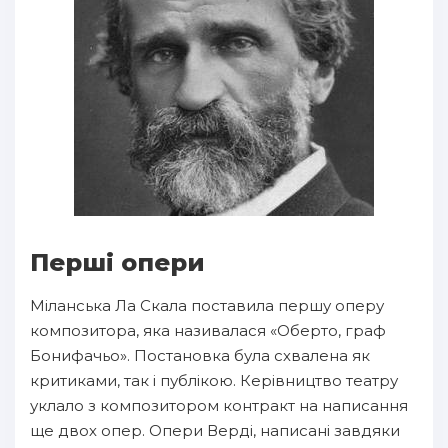
Перші опери
Міланська Ла Скала поставила першу оперу
композитора, яка називалася «Оберто, граф
Бонифачьо». Постановка була схвалена як
критиками, так і публікою. Керівництво театру
уклало з композитором контракт на написання
ще двох опер. Опери Верді, написані завдяки