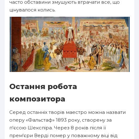
часто обставини змушують втрачати все, що
цінувалося колись.
Остання робота
композитора
Серед останніх творів маестро можна назвати
оперу «Фальстаф» 1893 року, створену за
п'єсою Шекспіра. Через 8 років після її
прем'єри Верді помер у поважному віці від