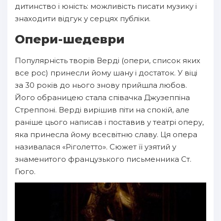
дитинство і юність: можливість писати музику і
знаходити відгук у серцях публіки.
Опери-шедеври
Популярність творів Верді (опери, список яких
все рос) принесли йому шану і достаток. У віці
за 30 років до нього знову прийшла любов.
Його обраницею стала співачка Джузеппіна
Стреппоні. Верді вирішив піти на спокій, але
раніше цього написав і поставив у театрі оперу,
яка принесла йому всесвітню славу. Ця опера
називалася «Ріголетто». Сюжет її узятий у
знаменитого французького письменника Ст.
Гюго.