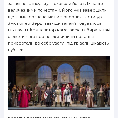
загального інсульту. Поховали його в Мілані з
величезними почестями. Його учні завершили
ще кілька розпочатих ним оперних партитур.
Зміст опер Верді завжди запам'ятовувалось
глядачам. Композитор намагався підбирати такі
сюжети, які з першої ж хвилини подання
привертали до себе увагу і підігрівали цікавість
публіки.