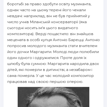
боротьбі за право здобути освіту музиканта,
однак часто на цьому терені його чекали
невдачі: наприклад, він не був прийнятий у
число учнів Міланській консерваторії (яка
сьогодні носить ім'я цього видатного
композитора). Верді пощастило: він знайшов
мецената в особі купця Антоніо Барецці. Антоніо
попросив молодого музиканта стати вчителем
його дочки Маргарити. Молоді люди полюбили
один одного і одружилися. Проте доля їх
шлюбу була сумною: Маргарита народила двох
дітей, які померли в дитинстві, а незабаром і
сама померла. У це час молодий композитор
працював над своєю першою оперою.