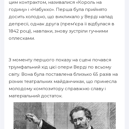
цим контрактом, називалися «Король на
годину» і «Набукко». Перша була прийнято
досить холодно, що викликало у Верді напад
депресії, однак друга (прем'єра її відбулася в
1842 році), навпаки, знову зустріли гучними
оплесками.
З моменту першого показу на сцені почався
тріумфальний хід цієї опери Верді по всьому
світу. Вона була поставлена близько 65 разів на
різних театральних майданчиках, що принесла
молодому композитору справжню славу і
матеріальний достаток.