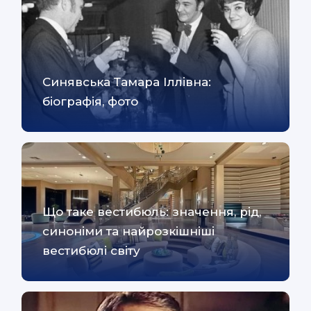
Синявська Тамара Іллівна:
біографія, фото
Що таке вестибюль: значення, рід,
синоніми та найрозкішніші
вестибюлі світу