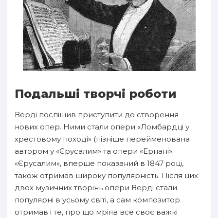
Подальші творчі роботи
Верді поспішив приступити до створення
нових опер. Ними стали опери «Ломбардці у
хрестовому поході» (пізніше перейменована
автором у «Єрусалим» та опери «Ернані».
«Єрусалим», вперше показаний в 1847 році,
також отримав широку популярність. Після цих
двох музичних творінь опери Верді стали
популярні в усьому світі, а сам композитор
отримав і те, про що мріяв все своє важкі