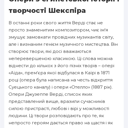
творчості Шекспіра
В останні роки свого життя Верді стає не
просто знаменитим композитором, чиє ім'я
змушує замовкати провідних музикантів світу,
але і визнаним генієм музичного мистецтва. Він
створює твори, які досі вважаються
неперевершеною класикою. Ці слова можна
віднести до кількох з його пізніх творів – опері
«Аїда», прем'єра якої відбулася в Каїрі в 1871
році (опера була написана на честь відкриття
Суецького каналу) і опери «Отелло» (1887 рік).
Опери Джузеппе Верді, список яких
представлений вище, вразили сучасників
силою пристрасті, любові і вірі у можливості
людини. Ці твори розповідають про те, як
непросто героям дається право на щастя і як