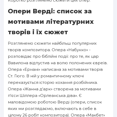
Коротко розглянемо сюжети цих опер.
Опери Верді: список за
мотивами літературних
творів і їх сюжет
Розглянемо сюжети найбільш популярних
творів композитора. Опера «Набукко» -
розповідає про біблійні події: про те, як цар
Вавилона відпустив на волю полонених євреїв.
Опера «Ернані» написана за мотивами творів
Ст. Гюго. В ній у романтичному ключі
переказується історію кохання розбійника.
Опера «Жанна д'арк» створена за мотивами
п'єси Шіллера «Орлеанська діва». Є
маловідомою роботою Верді (опери, список
яких ми розглядаємо, включають в себе в
цілому 26 робіт композитора). Опера «Макбет»