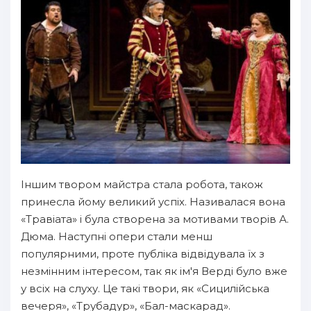
Іншим твором майстра стала робота, також
принесла йому великий успіх. Називалася вона
«Травіата» і була створена за мотивами творів А.
Дюма. Наступні опери стали менш
популярними, проте публіка відвідувала їх з
незмінним інтересом, так як ім'я Верді було вже
у всіх на слуху. Це такі твори, як «Сицилійська
вечеря», «Трубадур», «Бал-маскарад».