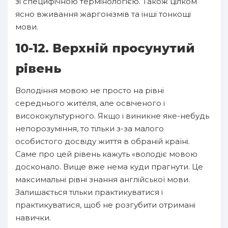
зі специфічною термінологією. Також цілком
ясно вживання жаргонізмів та інші тонкощі
мови.
10-12. Верхній просунутий
рівень
Володіння мовою не просто на рівні
середнього жителя, але освіченого і
висококультурного. Якщо і виникне яке-небудь
непорозуміння, то тільки з-за малого
особистого досвіду життя в обраній країні.
Саме про цей рівень кажуть «володіє мовою
досконало. Вище вже нема куди прагнути. Це
максимальні рівні знання англійської мови.
Залишається тільки практикуватися і
практикуватися, щоб не розгубити отримані
навички.