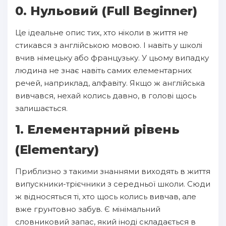
0. Нульовий (Full Beginner)
Це ідеальне опис тих, хто ніколи в життя не
стикався з англійською мовою. І навіть у школі
вчив німецьку або французьку. У цьому випадку
людина не знає навіть самих елементарних
речей, наприклад, алфавіту. Якщо ж англійська
вивчався, нехай колись давно, в голові щось
залишається.
1. Елементарний рівень
(Elementary)
Приблизно з такими знаннями виходять в життя
випускники-трієчники з середньої школи. Сюди
ж відносяться ті, хто щось колись вивчав, але
вже грунтовно забув. Є мінімальний
словниковий запас, який іноді складається в