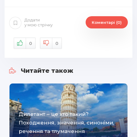
Додати
Коментарі (0)
у мою стрічку
0
0
Читайте також
Дилетант – це хто такий?
Походження, значення, синоніми,
речення та тлумачення