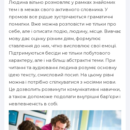
Людина вільно розмовляє у рамках знайомих
тем і в межах свого активного словника. У
промові все рідше зустрічаються граматичні
помилки. Вже можна розповісти не тільки про
себе, але і описати подію, людину, місце. Вивчає
мову дає оцінку різним діям, формулює
ставлення до них, чітко висловлює свої емоції.
Підтримуються бесіди не тільки побутового
характеру, але і на більш абстрактні теми. При
читанні та аудіюванні людина розуміє основну
ідею тексту, смисловий посил. На цьому рівні
можна і потрібно спілкуватися з носіями мови.
Це дозволить розвинути комунікативні навички,
а також допоможе подолати внутрішні бар'єри і
невпевненість в собі.