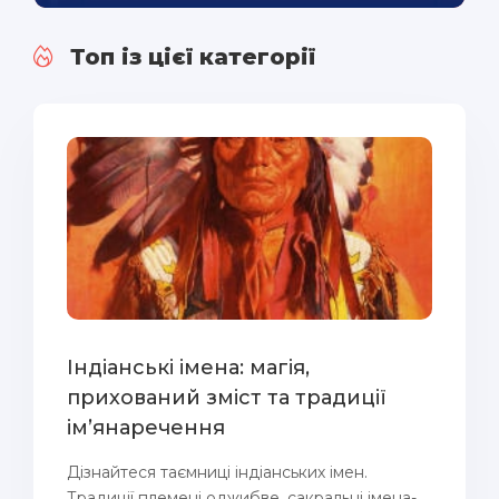
Топ із цієї категорії
Індіанські імена: магія,
прихований зміст та традиції
ім’янаречення
Дізнайтеся таємниці індіанських імен.
Традиції племені оджибве, сакральні імена-