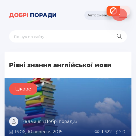
×
ДОБРІ
ПОРАДИ
Авторизація
Рівні знання англійської мови
Цікаве
Редакція «Добрі поради»
16:06, 10 вересня 2015
1 622
0