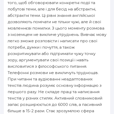
того, щоб обговорювати конкретні події та
побутові теми, але і для бесід на абстрактні,
абстрактні теми. Ці рівні знання англійської
дозволяють помічати не тільки чужі, але й свої
мовленнєві помилки. З цього моменту розмова
з іноземцем не викличе утруднень. Вивчає мову
легко зможе розповісти і написати про свої
потреби, думки і почуття, а також
розкритикувати або підтримати чужу точку
зору, аргументувати свої позиції і навіть
висловитися з філософського питання.
Телефонні розмови не викличуть труднощів.
При читанні та аудіюванні неадаптованих
текстів людина розуміє основну інформацію з
першого разу. Не складе праці та написання
текстів у різних стилях. Активний словниковий
запас розширюється до 6000 слів, а пасивний
більше в 15-2 рази. Стає зрозумілою сфера