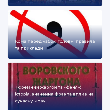
Кома перед «або»: головні правила
та приклади
Тюремний жаргон та «феня»:
історія, значення фраз та вплив на
сучасну мову