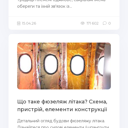
обереги та їхній зв'язок із...
15.04.26
171 602
0
Що таке фюзеляж літака? Схема,
пристрій, елементи конструкції
Детальний огляд будови фюзеляжу літака.
Дізнайтеся про силові елементи (шпангоути,