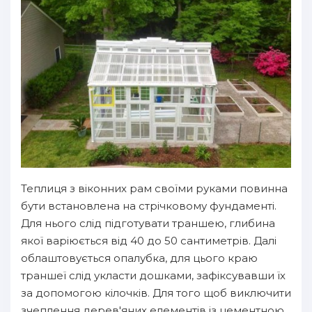
Теплиця з віконних рам своїми руками повинна
бути встановлена на стрічковому фундаменті.
Для нього слід підготувати траншею, глибина
якої варіюється від 40 до 50 сантиметрів. Далі
облаштовується опалубка, для цього краю
траншеї слід укласти дошками, зафіксувавши їх
за допомогою кілочків. Для того щоб виключити
зчеплення дерев'яних елементів із цементною