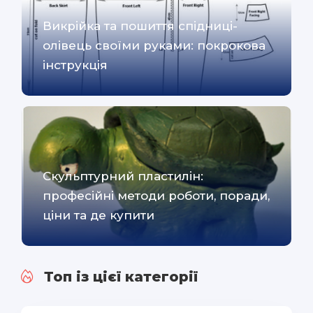
Викрійка та пошиття спідниці-
олівець своїми руками: покрокова
інструкція
Скульптурний пластилін:
професійні методи роботи, поради,
ціни та де купити
Топ із цієї категорії