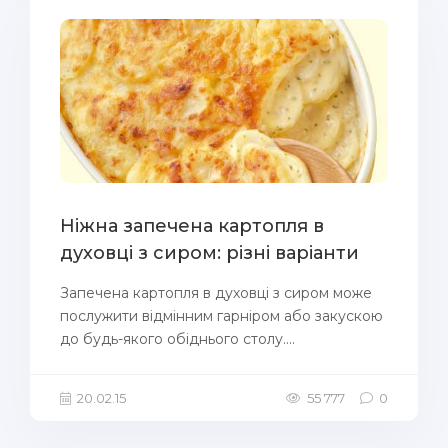
Ніжна запечена картопля в
духовці з сиром: різні варіанти
Запечена картопля в духовці з сиром може
послужити відмінним гарніром або закускою
до будь-якого обіднього столу....
20.02.15
55 777
0