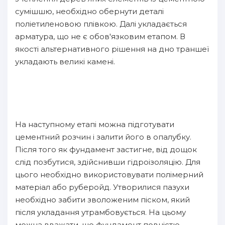
сумішшю, необхідно обернути деталі
поліетиленовою плівкою. Далі укладається
арматура, що не є обов'язковим етапом. В
якості альтернативного рішення на дно траншеї
укладають великі камені.
На наступному етапі можна підготувати
цементний розчин і залити його в опалубку.
Після того як фундамент застигне, від дощок
слід позбутися, здійснивши гідроізоляцію. Для
цього необхідно використовувати полімерний
матеріал або руберойд. Утворилися пазухи
необхідно забити зволоженим піском, який
після укладання утрамбовується. На цьому
можна вважати, що фундамент повністю