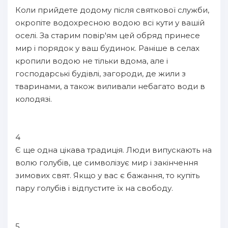
Коли прийдете додому після святкової служби,
окропіте водохресною водою всі кути у вашій
оселі. За старим повір'ям цей обряд принесе
мир і порядок у ваш будинок. Раніше в селах
кропили водою не тільки вдома, але і
господарські будівлі, загороди, де жили з
тваринами, а також виливали небагато води в
колодязі.
4
Є ще одна цікава традиція. Люди випускають на
волю голубів, це символізує мир і закінчення
зимових свят. Якщо у вас є бажання, то купіть
пару голубів і відпустите їх на свободу.
5