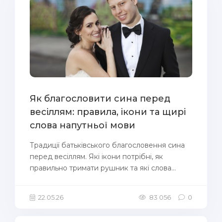
Як благословити сина перед
весіллям: правила, ікони та щирі
слова напутньої мови
Традиції батьківського благословення сина
перед весіллям. Які ікони потрібні, як
правильно тримати рушник та які слова...
22.05.26
83 056
0