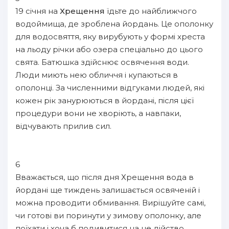
19 січня на
Хрещення
їдьте до найближчого
водоймища, де зроблена йордань. Це ополонку
для водосвяття, яку вирубують у формі хреста
на льоду річки або озера спеціально до цього
свята. Батюшка здійснює освячення води.
Люди миють нею обличчя і купаються в
ополонці. За численними відгуками людей, які
кожен рік занурюються в йордані, після цієї
процедури вони не хворіють, а навпаки,
відчувають прилив сил.
6
Вважається, що після дня Хрещення вода в
йордані ще тиждень залишається освяченій і
можна проводити обмивання. Вирішуйте самі,
чи готові ви поринути у зимову ополонку, але
поїхати і хоча б подивитися на це дійство