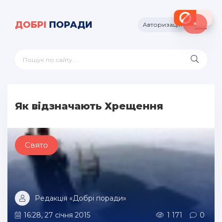
×
ДОБРІ
ПОРАДИ
Авторизація
Як відзначають Хрещення
Свято
Редакція «Добрі поради»
16:28, 27 січня 2015
1 171
0