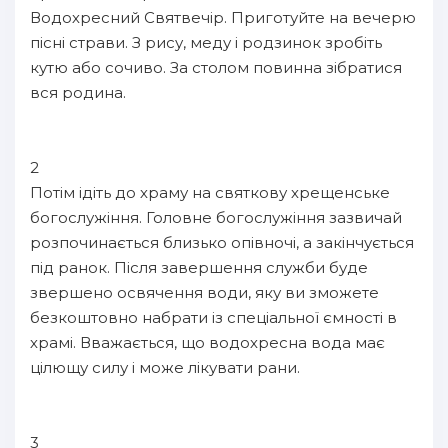
Водохресний Святвечір. Приготуйте на вечерю
пісні страви. З рису, меду і родзинок зробіть
кутю або сочиво. За столом повинна зібратися
вся родина.
2
Потім ідіть до храму на святкову хрещенське
богослужіння. Головне богослужіння зазвичай
розпочинається близько опівночі, а закінчується
під ранок. Після завершення служби буде
звершено освячення води, яку ви зможете
безкоштовно набрати із спеціальної ємності в
храмі. Вважається, що водохресна вода має
цілющу силу і може лікувати рани.
3