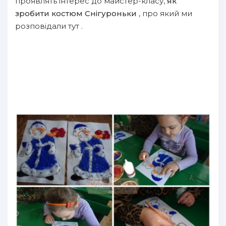
проявлять інтерес до майстер-класу,
як
зробити костюм Снігуроньки
, про який ми
розповідали тут .