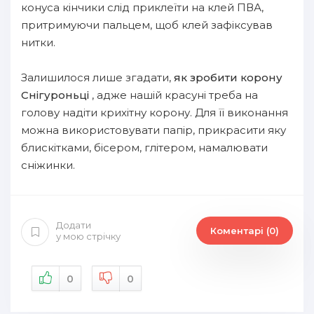
конуса кінчики слід приклеїти на клей ПВА,
притримуючи пальцем, щоб клей зафіксував
нитки.
Залишилося лише згадати,
як зробити корону
Снігуроньці
, адже нашій красуні треба на
голову надіти крихітну корону. Для її виконання
можна використовувати папір, прикрасити яку
блискітками, бісером, глітером, намалювати
сніжинки.
Додати
Коментарі (0)
у мою стрічку
0
0