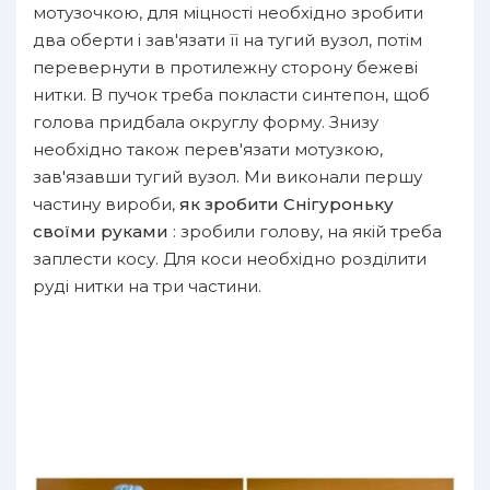
мотузочкою, для міцності необхідно зробити
два оберти і зав'язати її на тугий вузол, потім
перевернути в протилежну сторону бежеві
нитки. В пучок треба покласти синтепон, щоб
голова придбала округлу форму. Знизу
необхідно також перев'язати мотузкою,
зав'язавши тугий вузол. Ми виконали першу
частину вироби,
як зробити Снігуроньку
своїми руками
: зробили голову, на якій треба
заплести косу. Для коси необхідно розділити
руді нитки на три частини.