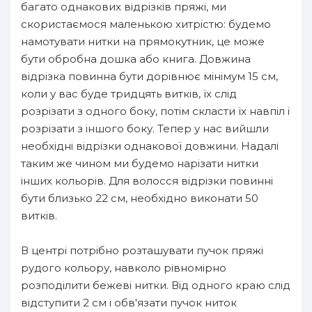
багато однакових відрізків пряжі, ми
скористаємося маленькою хитрістю: будемо
намотувати нитки на прямокутник, це може
бути обробна дошка або книга. Довжина
відрізка повинна бути дорівнює мінімум 15 см,
коли у вас буде тридцять витків, їх слід
розрізати з одного боку, потім скласти їх навпіл і
розрізати з іншого боку. Тепер у нас вийшли
необхідні відрізки однакової довжини. Надалі
таким же чином ми будемо нарізати нитки
інших кольорів. Для волосся відрізки повинні
бути близько 22 см, необхідно виконати 50
витків.
В центрі потрібно розташувати пучок пряжі
рудого кольору, навколо рівномірно
розподілити бежеві нитки. Від одного краю слід
відступити 2 см і обв'язати пучок ниток