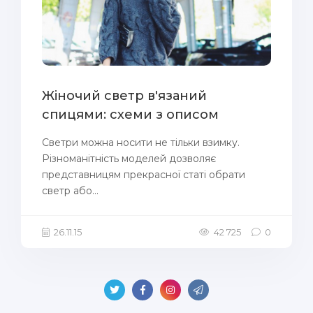
Жіночий светр в'язаний
спицями: схеми з описом
Светри можна носити не тільки взимку.
Різноманітність моделей дозволяє
представницям прекрасної статі обрати
светр або...
26.11.15
42 725
0