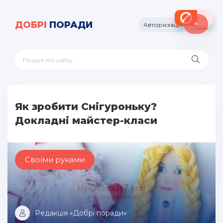
×
ДОБРІ
ПОРАДИ
Авторизація
Як зробити Снігуроньку?
Докладні майстер-класи
Своїми руками
Редакція «Добрі поради»