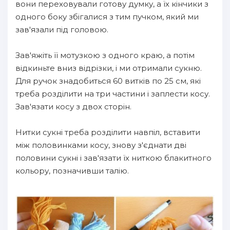
вони переховували готову думку, а їх кінчики з
одного боку збігалися з тим пучком, який ми
зав'язали під головою.
Зав'яжіть її мотузкою з одного краю, а потім
відкиньте вниз відрізки, і ми отримали сукню.
Для ручок знадобиться 60 витків по 25 см, які
треба розділити на три частини і заплести косу.
Зав'язати косу з двох сторін.
Нитки сукні треба розділити навпіл, вставити
між половинками косу, знову з'єднати дві
половини сукні і зав'язати їх ниткою блакитного
кольору, позначивши талію.