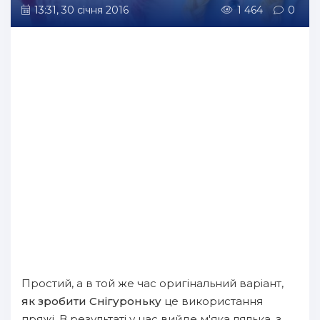
13:31, 30 січня 2016
1 464
0
Простий, а в той же час оригінальний варіант,
як зробити Снігуроньку
це використання
пряжі. В результаті у нас вийде м'яка лялька, з