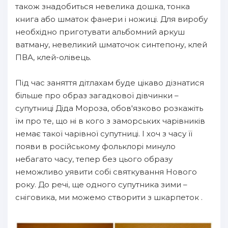
також знадобиться невелика дошка, тонка
книга або шматок фанери і ножиці. Для виробу
необхідно приготувати альбомний аркуш
ватману, невеликий шматочок синтепону, клей
ПВА, клей-олівець.
Під час заняття дітлахам буде цікаво дізнатися
більше про образ загадкової дівчинки –
супутниці Діда Мороза, обов'язково розкажіть
їм про те, що ні в кого з заморських чарівників
немає такої чарівної супутниці. І хоч з часу її
появи в російському фольклорі минуло
небагато часу, тепер без цього образу
неможливо уявити собі святкування Нового
року. До речі, ще одного супутника зими –
сніговика, ми можемо створити з шкарпеток .