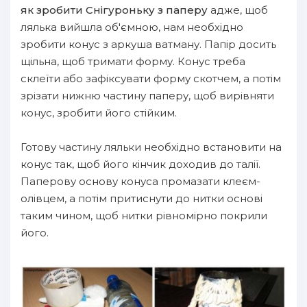
як зробити Снігуроньку з паперу
адже, щоб
лялька вийшла об'ємною, нам необхідно
зробити конус з аркуша ватману. Папір досить
щільна, щоб тримати форму. Конус треба
склеїти або зафіксувати форму скотчем, а потім
зрізати нижню частину паперу, щоб вирівняти
конус, зробити його стійким.
Готову частину ляльки необхідно встановити на
конус так, щоб його кінчик доходив до талії.
Паперову основу конуса промазати клеєм-
олівцем, а потім притиснути до нитки основі
таким чином, щоб нитки рівномірно покрили
його.