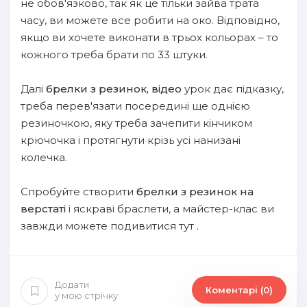
не обов'язково, так як це тільки зайва трата
часу, ви можете все робити на око. Відповідно,
якщо ви хочете виконати в трьох кольорах – то
кожного треба брати по 33 штуки.
Далі
брелки з резинок, відео
урок дає підказку,
треба перев'язати посередині ще однією
резиночкою, яку треба зачепити кінчиком
крючочка і протягнути крізь усі нанизані
колечка.
Спробуйте створити
брелки з резинок на
верстаті
і яскраві браслети, а майстер-клас ви
завжди можете подивитися тут .
Додати
Коментарі (0)
у мою стрічку