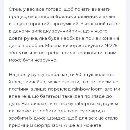
Отже, у вас все готово, щоб почати вивчати
процес,
як сплести брелок з резинок
а адже
він дуже простий і зрозумілий. В'язальний гачок
в даному випадку зручний тим, що у нього
довга ручка, яка буде необхідна при виконанні
даної поробки. Можна використовувати №225
або 3 більше не треба, так як працювати з ним
може бути незручно.
На довгу ручку треба надіти 50 штук колечок.
Хтось, звичайно, може сказати, що це зовсім не
плетіння, а лише переклад rainbow loom, але ми
впевнені, що багатьом така ідея припаде до
душі. Наприклад, в літньому таборі всім друзям
ви зможете зробити однакові сувеніри, а
зробити їх дуже швидко, щоб для всіх це стало
приємним сюрпризом. А ще ви можете