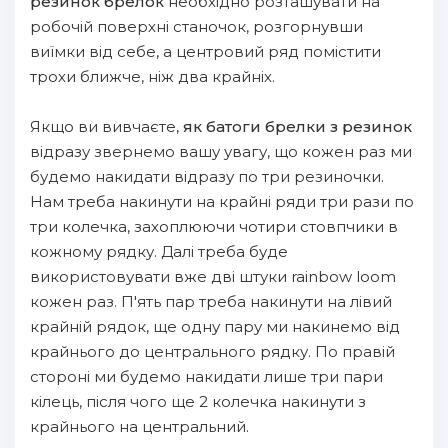
резинок брелок
необхідно розташувати на
робочій поверхні станочок, розгорнувши
виїмки від себе, а центровий ряд помістити
трохи ближче, ніж два крайніх.
Якщо ви вивчаєте,
як батоги брелки з резинок
відразу звернемо вашу увагу, що кожен раз ми
будемо накидати відразу по три резиночки.
Нам треба накинути на крайні ряди три рази по
три колечка, захоплюючи чотири стовпчики в
кожному рядку. Далі треба буде
використовувати вже дві штуки rainbow loom
кожен раз. П'ять пар треба накинути на лівий
крайній рядок, ще одну пару ми накинемо від
крайнього до центрального рядку. По правій
стороні ми будемо накидати лише три пари
кілець, після чого ще 2 колечка накинути з
крайнього на центральний.