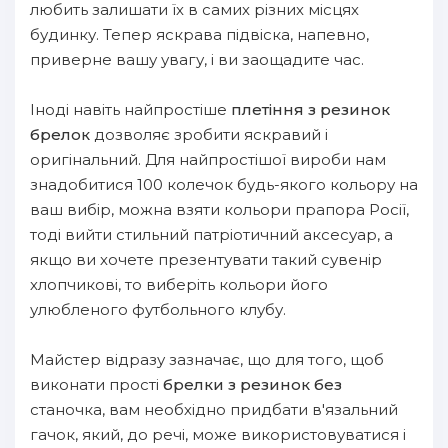
любить залишати їх в самих різних місцях
будинку. Тепер яскрава підвіска, напевно,
приверне вашу увагу, і ви заощадите час.
Іноді навіть найпростіше
плетіння з резинок
брелок
дозволяє зробити яскравий і
оригінальний. Для найпростішої вироби нам
знадобитися 100 колечок будь-якого кольору на
ваш вибір, можна взяти кольори прапора Росії,
тоді вийти стильний патріотичний аксесуар, а
якщо ви хочете презентувати такий сувенір
хлопчикові, то виберіть кольори його
улюбленого футбольного клубу.
Майстер відразу зазначає, що для того, щоб
виконати прості
брелки з резинок без
станочка, вам необхідно придбати в'язальний
гачок, який, до речі, може використовуватися і