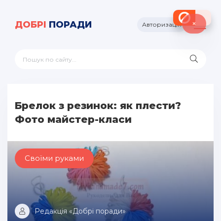
×
ДОБРІ
ПОРАДИ
Авторизація
Брелок з резинок: як плести?
Фото майстер-класи
Своїми руками
Редакція «Добрі поради»