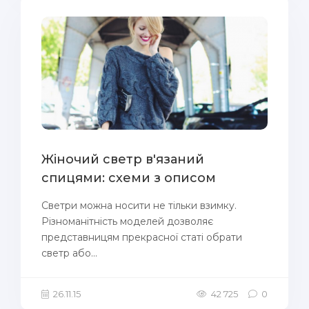
Жіночий светр в'язаний
спицями: схеми з описом
Светри можна носити не тільки взимку.
Різноманітність моделей дозволяє
представницям прекрасної статі обрати
светр або...
26.11.15
42 725
0