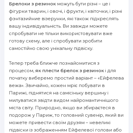
Брелоки з резинок
можуть бути різні – це і
фігурки тварин, і овочі, і фрукти, і квіточки, і різні
фэнтазийние візерунки, які також підкреслять
вашу індивідуальність. Ви завжди можете
спробувати не тільки використовувати вже
готову схему, але і спробувати зробити
самостійно свою унікальну підвіску.
Тепер треба ближче познайомитися з
процесом,
як плести брелок з резинок
і для
початку виберемо простий варіант – «Ейфелева
вежа». Звичайно, кожен мріє побувати в
Парижі, піднятися на самісіньку вершину і
милуватися звідти видом найромантичнішого
міста світу. Природно, якщо ви збираєтеся в
подорож у Париж, то головний сувенір, який ви
можете привести своїм друзям – невеликі
підвіски із зображенням Ейфелевої голови або