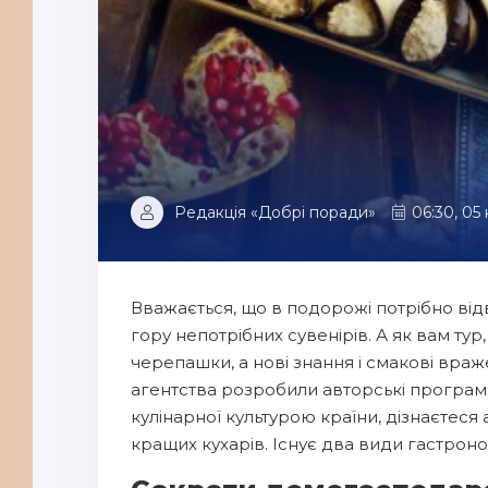
Редакція «Добрі поради»
06:30, 05
Вважається, що в подорожі потрібно відві
гору непотрібних сувенірів. А як вам тур
черепашки, а нові знання і смакові враже
агентства розробили авторські програм
кулінарної культурою країни, дізнаєтеся
кращих кухарів. Існує два види гастрономі