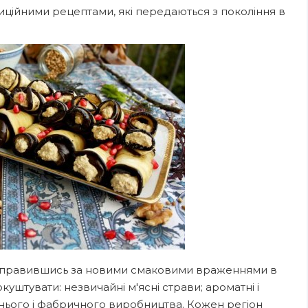
диційними рецептами, які передаються з покоління в
ідправившись за новими смаковими враженнями в
окуштувати: незвичайні м'ясні страви; ароматні і
шнього і фабричного виробництва. Кожен регіон