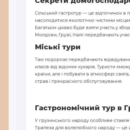
Секрети домогосподаро
Сільський гастротур — це відпочинок в п
насолодитися екологічно чистими місце
Багатьом цікаво буде взяти участь у збо
Молдови, Грузії, Італії передбачають уча
Міські тури
Такі подорожі передбачають відвідуван
класів від відомих кухарів. Туристи змож
країни, але і побувати в атмосфері свя
страв і прекрасного обслуговування.
Гастрономічний тур в Г
У грузинського народу особливе ставлен
Трапеза для волелюбного народу — це ц