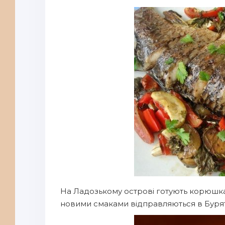
На Ладозькому острові готують корюшка. 
новими смаками відправляються в Бурятії,