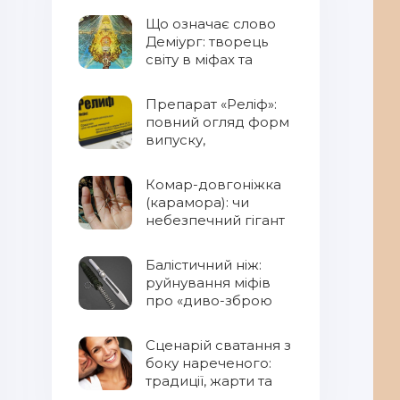
Що означає слово
Деміург: творець
світу в міфах та
фентезі
Препарат «Реліф»:
повний огляд форм
випуску,
властивостей та
правил
Комар-довгоніжка
застосування
(карамора): чи
небезпечний гігант
для людини?
Балістичний ніж:
руйнування міфів
про «диво-зброю
Сценарій сватання з
боку нареченого:
традиції, жарти та
сучасний підхід