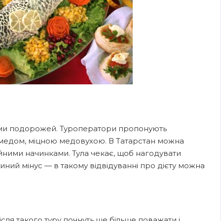
ами подорожей. Туроператори пропонують
 медом, міцною медовухою. В Татарстан можна
айними начинками. Тула чекає, щоб нагодувати
иний мінус — в такому відвідуванні про дієту можна
сля такого туру почнуть ще більше поважати і