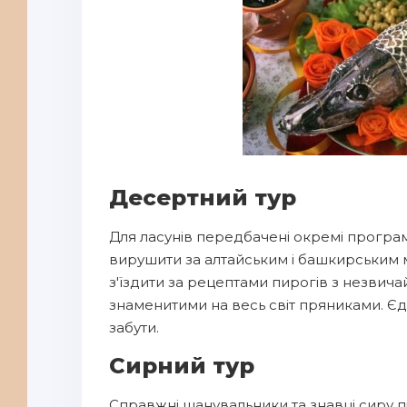
Десертний тур
Для ласунів передбачені окремі прогр
вирушити за алтайським і башкирським
з'їздити за рецептами пирогів з незвич
знаменитими на весь світ пряниками. Єд
забути.
Сирний тур
Справжні шанувальники та знавці сиру пі