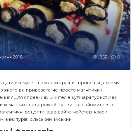
 квітня 2018
863
0
дати всі музеї і пам'ятки країни і привезти додому
, з якого ви привезете не просто магнітики і
ння? Для справжніх цінителів кулінарії туристичні
и «смачних» подорожей. Тут ви познайомитеся з
 автентичні рецепти, відвідайте майстер-класи
чних турів: сільський; міський.