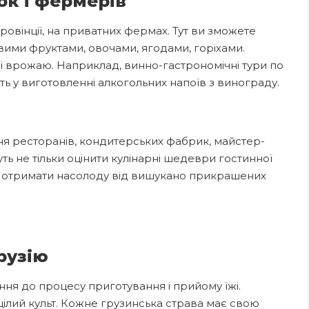
к і фермерів
ровінції, на приватних фермах. Тут ви зможете
вими фруктами, овочами, ягодами, горіхами.
рі врожаю. Наприклад, винно-гастрономічні тури по
сть у виготовленні алкогольних напоїв з винограду.
ня ресторанів, кондитерських фабрик, майстер-
уть не тільки оцінити кулінарні шедеври гостинної
та, отримати насолоду від вишукано прикрашених
рузію
ня до процесу приготування і прийому їжі.
ілий культ. Кожне грузинська страва має свою