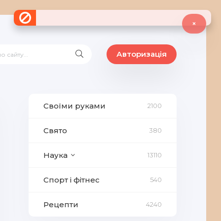
×
Авторизація
Своїми руками
2100
Свято
380
Наука
13110
Спорт і фітнес
540
Рецепти
4240