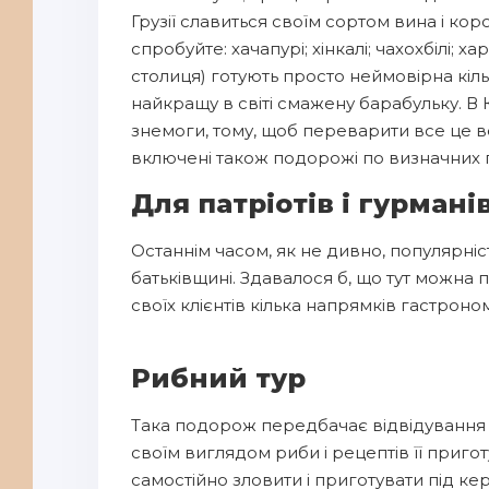
Грузії славиться своїм сортом вина і кор
спробуйте: хачапурі; хінкалі; чахохбілі; 
столиця) готують просто неймовірна кільк
найкращу в світі смажену барабульку. В 
знемоги, тому, щоб переварити все це вели
включені також подорожі по визначних па
Для патріотів і гурмані
Останнім часом, як не дивно, популярні
батьківщині. Здавалося б, що тут можна
своїх клієнтів кілька напрямків гастрономі
Рибний тур
Така подорож передбачає відвідування рі
своїм виглядом риби і рецептів її приг
самостійно зловити і приготувати під к