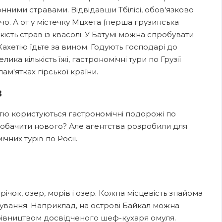
онними стравами. Відвідавши Тбілісі, обов'язково
харчо. А от у містечку Мцхета (перша грузинська
ість страв із квасолі. У Батумі можна спробувати
Кахетію їдьте за вином. Годують господарі до
ка кількість їжі, гастрономічні тури по Грузії
м'ятках гірської країни.
в
стю користуються гастрономічні подорожі по
 побачити нового? Але агентства розробили для
чних турів по Росії.
чок, озер, морів і озер. Кожна місцевість знайома
отування. Наприклад, на острові Байкал можна
ерівництвом досвідченого шеф-кухаря омуля.