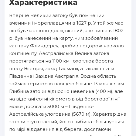
Характеристика
Вперше Великий затоку був помічений
вченими і мореплавцями в 1627 р. У той же час
він був частково досліджений, але лише в 1802
р. був нанесений на карту, чим зобов'язаний
капітану Флиндерсу, зробив подорож навколо
континенту. Австралійська Велика затока
простягається на 1100 км і охоплює берега
штату Вікторія, захід Тасманії, а також штати
Південна і Західна Австралія. Водна область
займає територію площею більше 13 млн кв. км.
Глибина затоки відносно невелика (400 м), але
на відстані сотні кілометрів від берегової лінії
може досягати 5000 м – Південно-
Австралійська улоговина (5670 м). Характер дна
затоки ступінчастий, його глибина збільшується
по мірі віддалення від берега, досягаючи