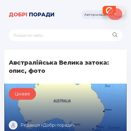
×
ДОБРІ
ПОРАДИ
Авторизація
Австралійська Велика затока:
опис, фото
Цікаве
Редакція «Добрі поради»