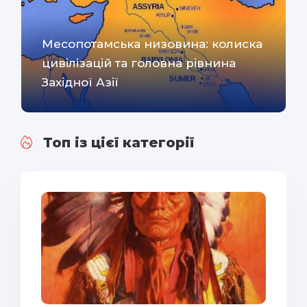
Месопотамська низовина: колиска
цивілізацій та головна рівнина
Західної Азії
Топ із цієї категорії