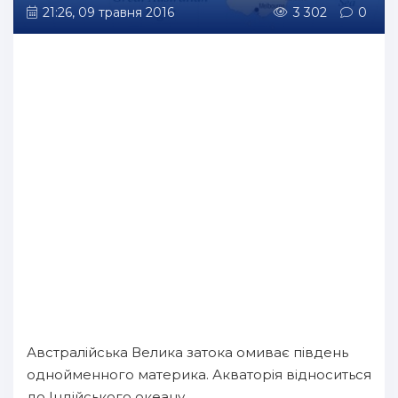
21:26, 09 травня 2016
3 302
0
Австралійська Велика затока омиває південь
однойменного материка. Акваторія відноситься
до Індійського океану.