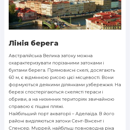
Лінія берега
Австралійська Велика затоку можна
охарактеризувати порізаними затоками і
бухтами берега. Прямовисні скелі, досягають
60 м, є відмінною рисою цієї місцевості. Вони
формуються деякими ділянками узбережжя. На
березі спостерігаються скелясті тераси і
обриви, а на низинних територіях звичайною
справою є піщані пляжі.
Найбільший порт акваторії – Аделаїда. В його
районі виділяються затоки Сент-Вінсент і
Спенсер. Муррей, найбільш повноводна ріка