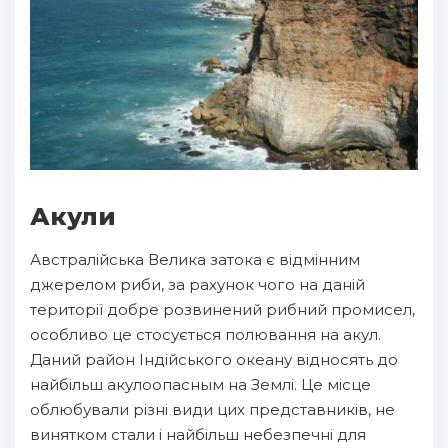
Акули
Австралійська Велика затока є відмінним
джерелом риби, за рахунок чого на даній
території добре розвинений рибний промисел,
особливо це стосується полювання на акул.
Даний район Індійського океану відносять до
найбільш акулоопасным на Землі. Це місце
облюбували різні види цих представників, не
винятком стали і найбільш небезпечні для