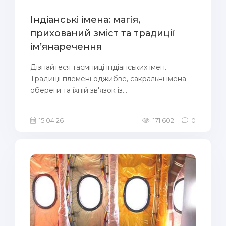
Індіанські імена: магія,
прихований зміст та традиції
ім’янаречення
Дізнайтеся таємниці індіанських імен.
Традиції племені оджибве, сакральні імена-
обереги та їхній зв'язок із...
15.04.26
171 602
0