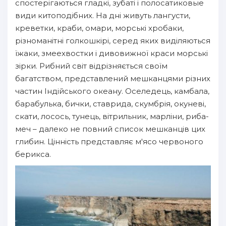
спостерігаються гладкі, зубаті і полосатиковые
види китоподібних. На дні живуть лангусти,
креветки, краби, омари, морські хробаки,
різноманітні голкошкірі, серед яких виділяються
їжаки, змеехвостки і дивовижної краси морські
зірки. Рибний світ відрізняється своїм
багатством, представлений мешканцями різних
частин Індійського океану. Оселедець, камбала,
барабулька, бички, ставрида, скумбрія, окуневі,
скати, лосось, тунець, вітрильник, марліни, риба-
меч – далеко не повний список мешканців цих
глибин. Цінність представляє м'ясо червоного
берикса.