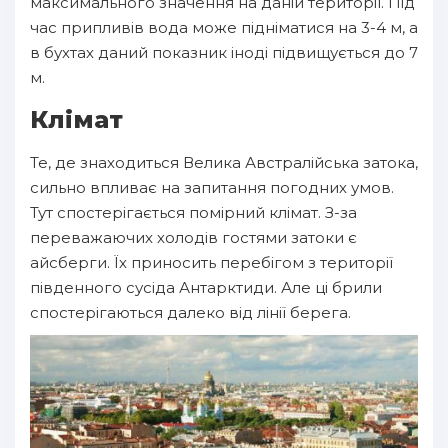
максимального значення на даній території. Під
час припливів вода може підніматися на 3-4 м, а
в бухтах даний показник іноді підвищується до 7
м.
Клімат
Те, де знаходиться Велика Австралійська затока,
сильно впливає на запитання погодних умов.
Тут спостерігається помірний клімат. З-за
переважаючих холодів гостями затоки є
айсберги. Їх приносить перебігом з території
південного сусіда Антарктиди. Але ці брили
спостерігаються далеко від лінії берега.