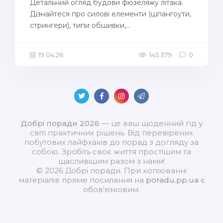
Детальний огляд будови фюзеляжу літака.
Дізнайтеся про силові елементи (шпангоути,
стрингери), типи обшивки,...
19.04.26
145 379
0
Добрі поради 2026
— це ваш щоденний гід у
світі практичних рішень. Від перевірених
побутових лайфхаків до порад з догляду за
собою. Зробіть своє життя простішим та
щасливішим разом з нами!
© 2026 Добрі поради. При копіюванні
матеріалів пряме посилання на
poradu.pp.ua
є
обов'язковим.