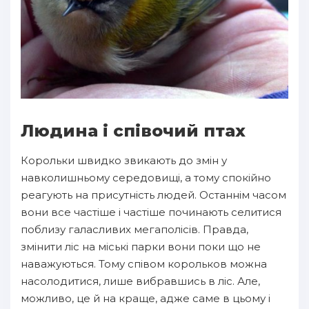
Людина і співочий птах
Корольки швидко звикають до змін у
навколишньому середовищі, а тому спокійно
реагують на присутність людей. Останнім часом
вони все частіше і частіше починають селитися
поблизу галасливих мегаполісів. Правда,
змінити ліс на міські парки вони поки що не
наважуються. Тому співом корольков можна
насолодитися, лише вибравшись в ліс. Але,
можливо, це й на краще, адже саме в цьому і