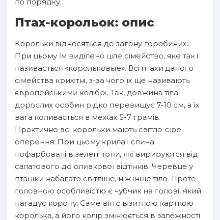
по порядку.
Птах-корольок: опис
Корольки відносяться до загону горобиних.
При цьому їм виділено ціле сімейство, яке так і
називається «корольковые». Всі птахи даного
сімейства крихітні, з-за чого їх ще називають
європейськими колібрі. Так, довжина тіла
дорослих особин рідко перевищує 7-10 см, а їх
вага коливається в межах 5-7 грамів.
Практично всі корольки мають світло-сіре
оперення. При цьому крила і спина
пофарбовані в зелені тони, які вирируются від
салатового до оливкової відтінків. Черевце у
пташки набагато світліше, ніж інше тіло. Проте
головною особливістю є чубчик на голові, який
нагадує корону. Саме він є візитною карткою
королька, а його колір змінюється в залежності