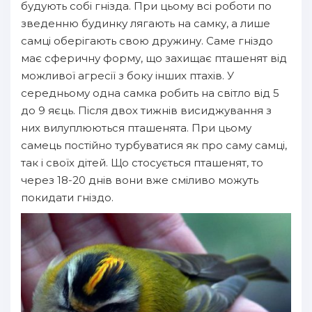
будують собі гнізда. При цьому всі роботи по
зведенню будинку лягають на самку, а лише
самці оберігають свою дружину. Саме гніздо
має сферичну форму, що захищає пташенят від
можливої агресії з боку інших птахів. У
середньому одна самка робить на світло від 5
до 9 яєць. Після двох тижнів висиджування з
них вилуплюються пташенята. При цьому
самець постійно турбуватися як про саму самці,
так і своїх дітей. Що стосується пташенят, то
через 18-20 днів вони вже сміливо можуть
покидати гніздо.