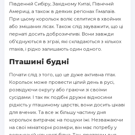
Південній Сибіру, Західному Китаї, Північній
Америці, а також в деяких регіонах Гімалаїв.
При цьому корольок воліє селитися в хвойних
або змішаних лісах. Також слід зауважити, що ці
пернаті досить доброзичливі. Вони завжди
об'єднуються в зграї, які складаються з кількох
птахів, і рідко залишають один одного.
Пташині будні
Почати слід з того, що це дуже активна птах.
Корольок може провести цілий день в русі,
розвідуючи округу або граючи зі своїми
сусідами. І так як подібні дружні відносини
рідкість у пташиному царстві, вони досить цікаві
для вчених. Та все ж більшу частину дня
корольок витрачає на пошуки їжі. Незважаючи
на свої мініатюрні розміри, він має потребу у
величезній кількості білка. Так, протягом дня