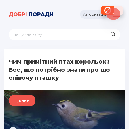
×
ДОБРІ
ПОРАДИ
Авторизація
Чим примітний птах корольок?
Все, що потрібно знати про цю
співочу пташку
Цікаве