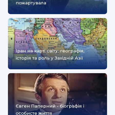
пожартувала
Іран на карті світу: географія,
історія та роль у Західній Азії
Євген Паперний - біографія і
особисте життя