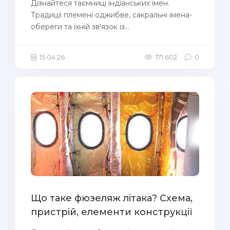
Дізнайтеся таємниці індіанських імен.
Традиції племені оджибве, сакральні імена-
обереги та їхній зв'язок із...
15.04.26
171 602
0
Що таке фюзеляж літака? Схема,
пристрій, елементи конструкції