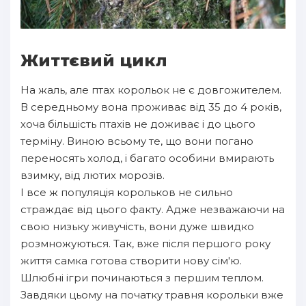
Життєвий цикл
На жаль, але птах корольок не є довгожителем.
В середньому вона проживає від 35 до 4 років,
хоча більшість птахів не доживає і до цього
терміну. Виною всьому те, що вони погано
переносять холод, і багато особини вмирають
взимку, від лютих морозів.
І все ж популяція корольков не сильно
страждає від цього факту. Адже незважаючи на
свою низьку живучість, вони дуже швидко
розмножуються. Так, вже після першого року
життя самка готова створити нову сім'ю.
Шлюбні ігри починаються з першим теплом.
Завдяки цьому на початку травня корольки вже