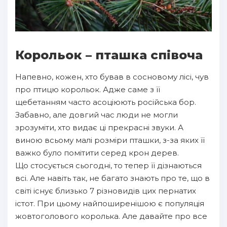
Корольок – пташка співоча
Напевно, кожен, хто бував в сосновому лісі, чув
про птицю корольок. Адже саме з її
щебетанням часто асоціюють російська бор.
Забавно, але довгий час люди не могли
зрозуміти, хто видає ці прекрасні звуки. А
виною всьому малі розміри пташки, з-за яких її
важко було помітити серед крон дерев.
Що стосується сьогодні, то тепер її дізнаються
всі. Але навіть так, не багато знають про те, що в
світі існує близько 7 різновидів цих пернатих
істот. При цьому найпоширенішою є популяція
жовтоголового королька. Але давайте про все