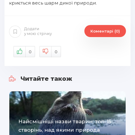
криється весь шарм дикої природи.
Додати
Коментарі (0)
у мою стрічку
0
0
Читайте також
Найсмішніші назви тварин: топ-15
створінь, над якими природа