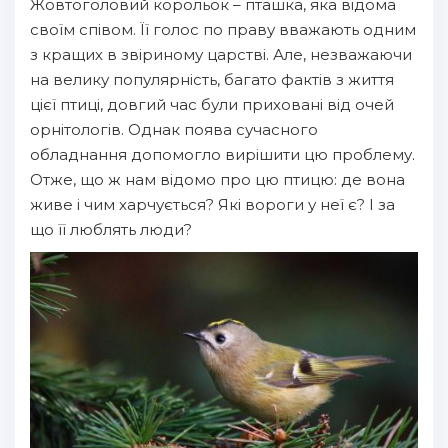
Жовтоголовий корольок – пташка, яка відома
своїм співом. Її голос по праву вважають одним
з кращих в звіриному царстві. Але, незважаючи
на велику популярність, багато фактів з життя
цієї птиці, довгий час були приховані від очей
орнітологів. Однак поява сучасного
обладнання допомогло вирішити цю проблему.
Отже, що ж нам відомо про цю птицю: де вона
живе і чим харчується? Які вороги у неї є? І за
що її люблять люди?