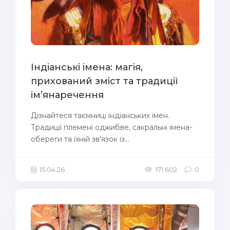
Індіанські імена: магія,
прихований зміст та традиції
ім’янаречення
Дізнайтеся таємниці індіанських імен.
Традиції племені оджибве, сакральні імена-
обереги та їхній зв'язок із...
15.04.26
171 602
0