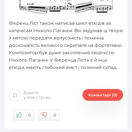
Ференц Ліст також написав цикл етюдів за
каприсам Нікколо Паганіні. Він задумав ці твори
з метою передати віртуозність і технічна
досконалість великого скрипаля на фортепіано.
Композитор був дуже захоплений творчістю
Нікколо Паганіні. У Ференца Ліста є й інші
етюди, мають глибокий зміст і поэмний склад.
Додати
Коментарі (0)
у мою стрічку
0
0