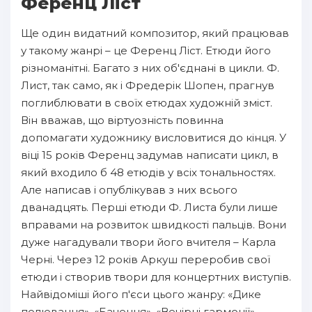
Ференц Ліст
Ще один видатний композитор, який працював
у такому жанрі – це Ференц Ліст. Етюди його
різноманітні. Багато з них об'єднані в цикли. Ф.
Лист, так само, як і Фредерік Шопен, прагнув
поглиблювати в своїх етюдах художній зміст.
Він вважав, що віртуозність повинна
допомагати художнику висловитися до кінця. У
віці 15 років Ференц задумав написати цикл, в
який входило б 48 етюдів у всіх тональностях.
Але написав і опублікував з них всього
дванадцять. Перші етюди Ф. Листа були лише
вправами на розвиток швидкості пальців. Вони
дуже нагадували твори його вчителя – Карла
Черні. Через 12 років Аркуш переробив свої
етюди і створив твори для концертних виступів.
Найвідоміші його п'єси цього жанру: «Дике
полювання». «Бачення». «Вечірні гармонії».