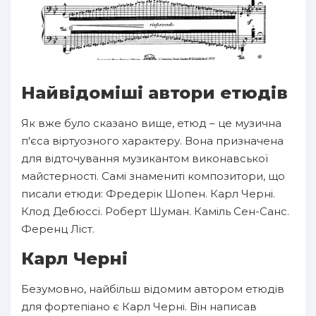
Найвідоміші автори етюдів
Як вже було сказано вище, етюд – це музична
п'єса віртуозного характеру. Вона призначена
для відточування музикантом виконавської
майстерності. Самі знамениті композитори, що
писали етюди: Фредерік Шопен. Карл Черні.
Клод Дебюссі. Роберт Шуман. Каміль Сен-Санс.
Ференц Ліст.
Карл Черні
Безумовно, найбільш відомим автором етюдів
для фортепіано є Карл Черні. Він написав