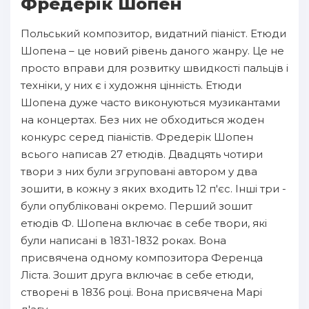
Фредерік Шопен
Польський композитор, видатний піаніст. Етюди
Шопена – це новий рівень даного жанру. Це не
просто вправи для розвитку швидкості пальців і
техніки, у них є і художня цінність. Етюди
Шопена дуже часто виконуються музикантами
на концертах. Без них не обходиться жоден
конкурс серед піаністів. Фредерік Шопен
всього написав 27 етюдів. Двадцять чотири
твори з них були згруповані автором у два
зошити, в кожну з яких входить 12 п'єс. Інші три -
були опубліковані окремо. Перший зошит
етюдів Ф. Шопена включає в себе твори, які
були написані в 1831-1832 роках. Вона
присвячена одному композитора Ференца
Ліста. Зошит друга включає в себе етюди,
створені в 1836 році. Вона присвячена Марі