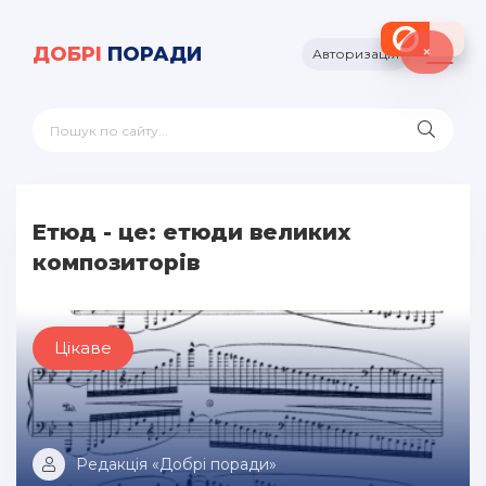
×
ДОБРІ
ПОРАДИ
Авторизація
Етюд - це: етюди великих
композиторів
Цікаве
Редакція «Добрі поради»