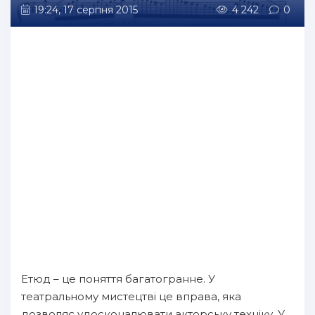
19:24, 17 серпня 2015
4 242
0
Етюд – це поняття багатогранне. У
театральному мистецтві це вправа, яка
дозволяє удосконалювати акторську техніку. У