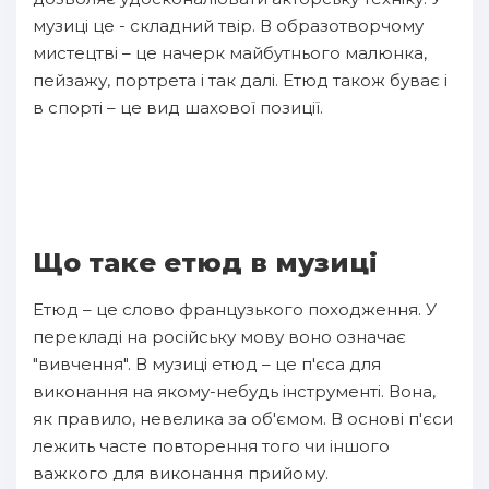
музиці це - складний твір. В образотворчому
мистецтві – це начерк майбутнього малюнка,
пейзажу, портрета і так далі. Етюд також буває і
в спорті – це вид шахової позиції.
Що таке етюд в музиці
Етюд – це слово французького походження. У
перекладі на російську мову воно означає
"вивчення". В музиці етюд – це п'єса для
виконання на якому-небудь інструменті. Вона,
як правило, невелика за об'ємом. В основі п'єси
лежить часте повторення того чи іншого
важкого для виконання прийому.