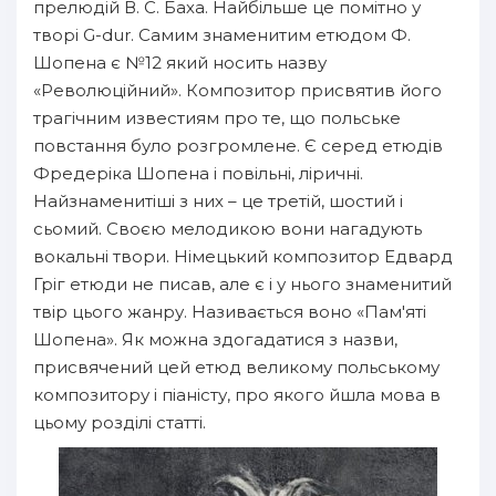
прелюдій В. С. Баха. Найбільше це помітно у
творі G-dur. Самим знаменитим етюдом Ф.
Шопена є №12 який носить назву
«Революційний». Композитор присвятив його
трагічним известиям про те, що польське
повстання було розгромлене. Є серед етюдів
Фредеріка Шопена і повільні, ліричні.
Найзнаменитіші з них – це третій, шостий і
сьомий. Своєю мелодикою вони нагадують
вокальні твори. Німецький композитор Едвард
Гріг етюди не писав, але є і у нього знаменитий
твір цього жанру. Називається воно «Пам'яті
Шопена». Як можна здогадатися з назви,
присвячений цей етюд великому польському
композитору і піаністу, про якого йшла мова в
цьому розділі статті.