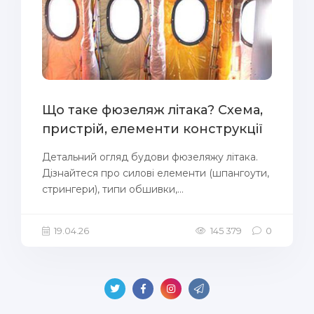
Що таке фюзеляж літака? Схема,
пристрій, елементи конструкції
Детальний огляд будови фюзеляжу літака.
Дізнайтеся про силові елементи (шпангоути,
стрингери), типи обшивки,...
19.04.26
145 379
0