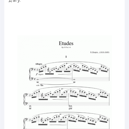
д'агу.