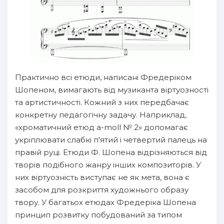
Практично всі етюди, написані Фредеріком
Шопеном, вимагають від музиканта віртуозності
та артистичності. Кожний з них передбачає
конкретну педагогічну задачу. Наприклад,
«хроматичний етюд a-moll № 2» допомагає
укріплювати слабкі п'ятий і четвертий палець на
правій руці. Етюди Ф. Шопена відрізняються від
творів подібного жанру інших композиторів. У
них віртуозність виступає не як мета, вона є
засобом для розкриття художнього образу
твору. У багатьох етюдах Фредеріка Шопена
принцип розвитку побудований за типом