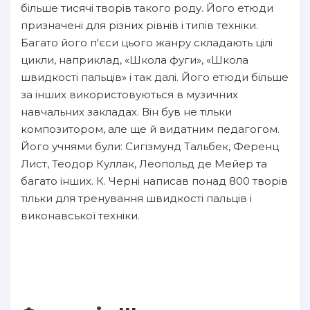
більше тисячі творів такого роду. Його етюди
призначені для різних рівнів і типів техніки.
Багато його п'єси цього жанру складають цілі
цикли, наприклад, «Школа фуги», «Школа
швидкості пальців» і так далі. Його етюди більше
за інших використовуються в музичних
навчальних закладах. Він був не тільки
композитором, але ще й видатним педагогом.
Його учнями були: Сигізмунд Тальбек, Ференц
Лист, Теодор Куллак, Леопольд де Мейер та
багато інших. К. Черні написав понад 800 творів
тільки для тренування швидкості пальців і
виконавської техніки.