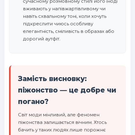
сучасному розмовному стилі його іноді
вживають у напівжартівливому чи
навіть схвальному тоні, коли хочуть
підкреслити чиюсь особливу
елегантність, сміливість в образах або
дорогий аутфіт.
Замість висновку:
піжонство — це добре чи
погано?
Світ моди мінливий, але феномен
піжонства залишається вічним. Хтось
бачить у таких людях лише порожнє