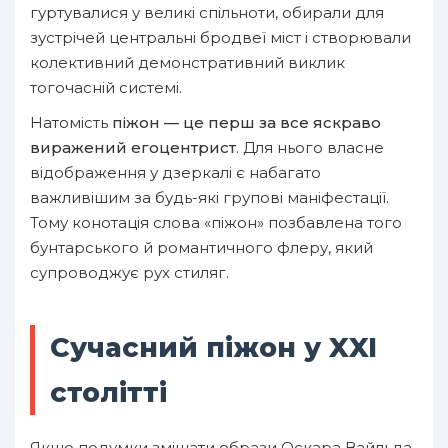
гуртувалися у великі спільноти, обирали для
зустрічей центральні бродвеї міст і створювали
колективний демонстративний виклик
тогочасній системі.
Натомість
піжон — це перш за все яскраво
виражений егоцентрист
. Для нього власне
відображення у дзеркалі є набагато
важливішим за будь-які групові маніфестації.
Тому конотація слова «піжон» позбавлена того
бунтарського й романтичного флеру, який
супроводжує рух стиляг.
Сучасний піжон у XXI
столітті
Якщо подумки змішати образи Оскара Вайльда,