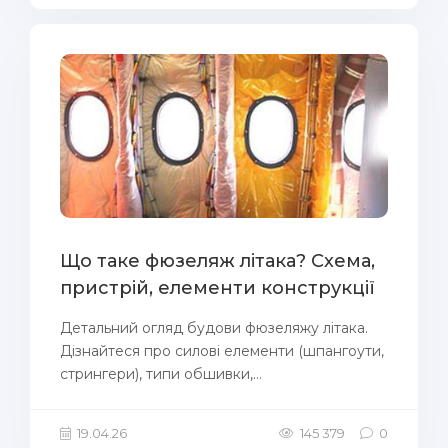
Що таке фюзеляж літака? Схема,
пристрій, елементи конструкції
Детальний огляд будови фюзеляжу літака.
Дізнайтеся про силові елементи (шпангоути,
стрингери), типи обшивки,...
19.04.26
145 379
0