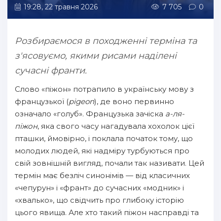
19:28, 22 травня 2026
7 705
0
Розбираємося в походженні терміна та
з'ясовуємо, якими рисами наділені
сучасні франти.
Слово «піжон» потрапило в українську мову з
французької (
pigeon
), де воно первинно
означало «голуб». Французька зачіска
а-ля-
піжон
, яка свого часу нагадувала хохолок цієї
пташки, ймовірно, і поклала початок тому, що
молодих людей, які надміру турбуються про
свій зовнішній вигляд, почали так називати. Цей
термін має безліч синонімів — від класичних
«чепурун» і «франт» до сучасних «модник» і
«хвалько», що свідчить про глибоку історію
цього явища. Але хто такий піжон насправді та