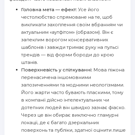
Головна мета — ефект:
Усе його
честолюбство спрямоване на те, щоб
викликати захоплення своїм вбранням чи
актуальним «аутфітом» (образом). Він є
запеклим ворогом консервативних
шаблонів і завжди тримає руку на пульсі
трендів — від форми бороди до крою
штанів.
Поверхневість у спілкуванні:
Мова піжона
перенасичена іншомовними
запозиченнями та модними неологізмами.
Його жарти часто бувають пласкими, тому
в компанії дійсно інтелектуальних чи
дотепних людей він швидко зазнає фіаско.
Через це він обирає виключно гламурні
локації, де є багато дзеркальних
поверхонь та публіки, здатної оцінити лише