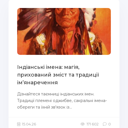
Індіанські імена: магія,
прихований зміст та традиції
ім’янаречення
Дізнайтеся таємниці індіанських імен.
Традиції племені оджибве, сакральні імена-
обереги та їхній зв'язок із...
15.04.26
171 602
0