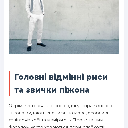
Головні відмінні риси
та звички піжона
Окрім екстравагантного одягу, справжнього
піжона видають специфічна мова, особливі
«елітарні» хобі та манірність. Проте за цим
фасадом часто ховаються певні слабкості: