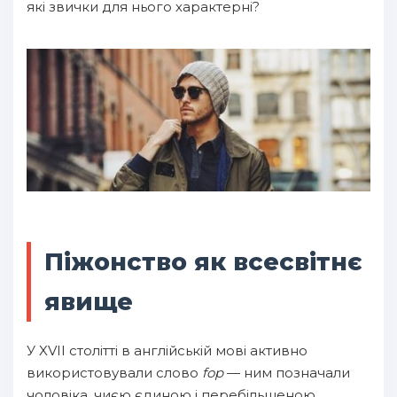
які звички для нього характерні?
Піжонство як всесвітнє
явище
У XVII столітті в англійській мові активно
використовували слово
fop
— ним позначали
чоловіка, чиєю єдиною і перебільшеною