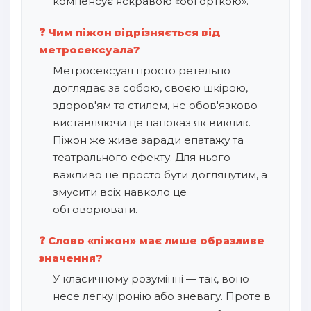
компенсує яскравою «обгорткою».
❓ Чим піжон відрізняється від
метросексуала?
Метросексуал просто ретельно
доглядає за собою, своєю шкірою,
здоров'ям та стилем, не обов'язково
виставляючи це напоказ як виклик.
Піжон же живе заради епатажу та
театрального ефекту. Для нього
важливо не просто бути доглянутим, а
змусити всіх навколо це
обговорювати.
❓ Слово «піжон» має лише образливе
значення?
У класичному розумінні — так, воно
несе легку іронію або зневагу. Проте в