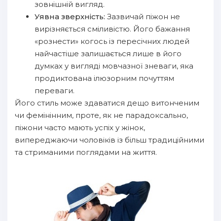
зовнішній вигляд.
Уявна зверхність:
Зазвичай піжон не
вирізняється сміливістю. Його бажання
«рознести» когось із пересічних людей
найчастіше залишається лише в його
думках у вигляді мовчазної зневаги, яка
продиктована ілюзорним почуттям
переваги.
Його стиль може здаватися дещо витонченим
чи фемінінним, проте, як не парадоксально,
піжони часто мають успіх у жінок,
випереджаючи чоловіків із більш традиційними
та стриманими поглядами на життя.