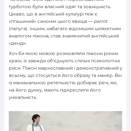
турботою були власний одяг та зовнішність.
Цікаво, що в англійській культурі теж є
«пташиний» синонім цього явища —
parrot
(папуга). Іншим, набагато відомішим шляхетним
аналогом піжона, став знаменитий англійський
«денді».
Хоч би якою мовою розмовляли піжони різних
країн, їх завжди об'єднують спільні психологічні
риси. Піжон марнославний і демонстративний у
всьому, що стосується його образу та манер. Він
із маніакальною ретельністю добирає речі, які,
на його думку, мають підкреслити його
унікальність.