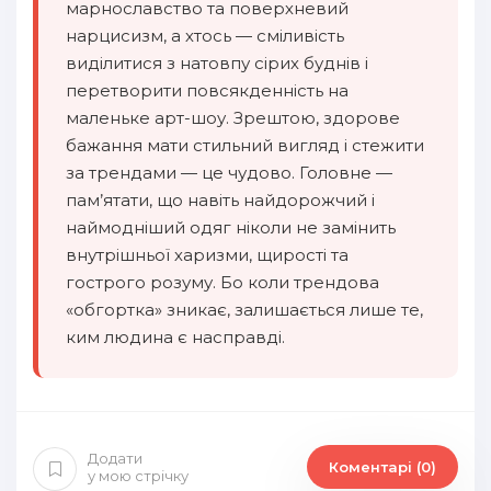
марнославство та поверхневий
нарцисизм, а хтось — сміливість
виділитися з натовпу сірих буднів і
перетворити повсякденність на
маленьке арт-шоу. Зрештою, здорове
бажання мати стильний вигляд і стежити
за трендами — це чудово. Головне —
пам’ятати, що навіть найдорожчий і
наймодніший одяг ніколи не замінить
внутрішньої харизми, щирості та
гострого розуму. Бо коли трендова
«обгортка» зникає, залишається лише те,
ким людина є насправді.
Додати
Коментарі (0)
у мою стрічку