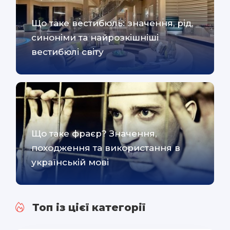
Що таке вестибюль: значення, рід,
синоніми та найрозкішніші
вестибюлі світу
Що таке фраєр? Значення,
походження та використання в
українській мові
Топ із цієї категорії