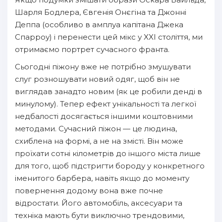
Шарля Бодлера, Євгенія Онєгіна та Джонні
Деппа (особливо в амплуа капітана Джека
Спарроу) і перенести цей мікс у XXI століття, ми
отримаємо портрет сучасного франта.
Сьогодні піжону вже не потрібно змушувати
слуг розношувати новий одяг, щоб він не
виглядав занадто новим (як це робили денді в
минулому). Тепер ефект унікальності та легкої
недбалості досягається іншими коштовними
методами. Сучасний піжон — це людина,
схиблена на формі, а не на змісті. Він може
проїхати сотні кілометрів до іншого міста лише
для того, щоб підстригти бороду у конкретного
іменитого барбера, навіть якщо до моменту
повернення додому вона вже почне
відростати. Його автомобіль, аксесуари та
техніка мають бути виключно трендовими,