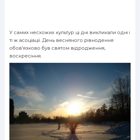
У самих несхожих культур ці дні викликали одні і
ті ж асоціації. День весняного рівнодення
обов'язково був святом відродження,
воскресіння.