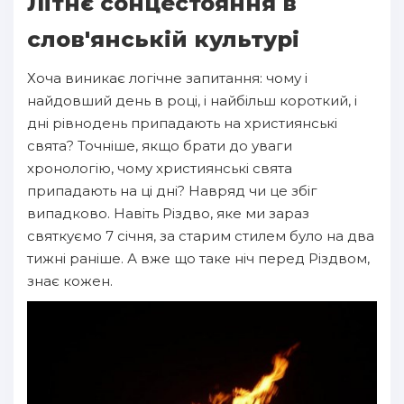
Літнє сонцестояння в
слов'янській культурі
Хоча виникає логічне запитання: чому і
найдовший день в році, і найбільш короткий, і
дні рівнодень припадають на християнські
свята? Точніше, якщо брати до уваги
хронологію, чому християнські свята
припадають на ці дні? Навряд чи це збіг
випадково. Навіть Різдво, яке ми зараз
святкуємо 7 січня, за старим стилем було на два
тижні раніше. А вже що таке ніч перед Різдвом,
знає кожен.