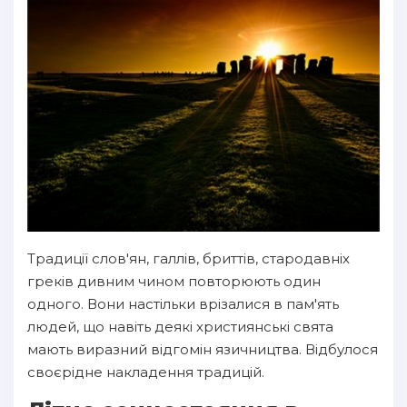
Традиції слов'ян, галлів, бриттів, стародавніх
греків дивним чином повторюють один
одного. Вони настільки врізалися в пам'ять
людей, що навіть деякі християнські свята
мають виразний відгомін язичництва. Відбулося
своєрідне накладення традицій.