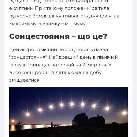
віддалені від небесного екватора точки
екліптики. При такому положенні світила
відносно Землі влітку тривалість дня досягає
максимуму, а взимку – мінімуму.
Сонцестояння – що це?
Цей астрономічний період носить назва
"сонцестояння". Найдовший день в північній
півкулі припадає зазвичай на 21 червня. У
високосні роки ця дата може на добу
зміщуватися.