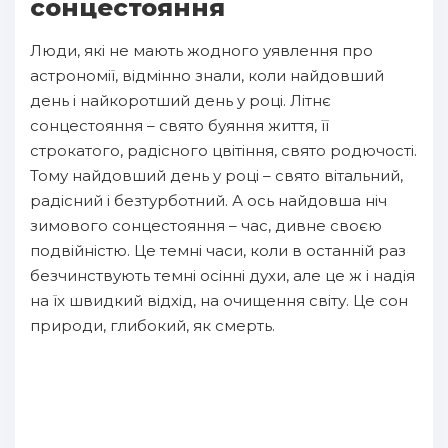
сонцестояння
Люди, які не мають жодного уявлення про
астрономії, відмінно знали, коли найдовший
день і найкоротший день у році. Літнє
сонцестояння – свято буяння життя, її
строкатого, радісного цвітіння, свято родючості.
Тому найдовший день у році – свято вітальний,
радісний і безтурботний. А ось найдовша ніч
зимового сонцестояння – час, дивне своєю
подвійністю. Це темні часи, коли в останній раз
безчинствують темні осінні духи, але це ж і надія
на їх швидкий відхід, на очищення світу. Це сон
природи, глибокий, як смерть.