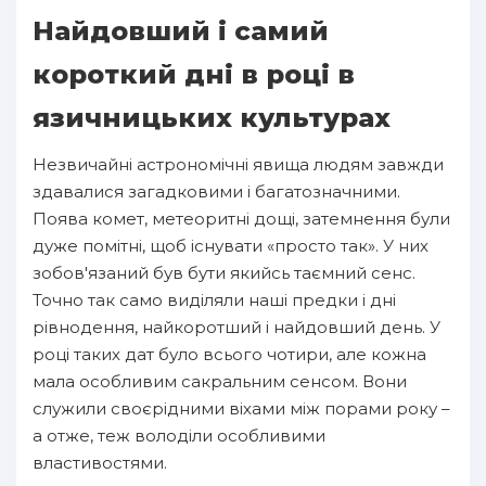
Найдовший і самий
короткий дні в році в
язичницьких культурах
Незвичайні астрономічні явища людям завжди
здавалися загадковими і багатозначними.
Поява комет, метеоритні дощі, затемнення були
дуже помітні, щоб існувати «просто так». У них
зобов'язаний був бути якийсь таємний сенс.
Точно так само виділяли наші предки і дні
рівнодення, найкоротший і найдовший день. У
році таких дат було всього чотири, але кожна
мала особливим сакральним сенсом. Вони
служили своєрідними віхами між порами року –
а отже, теж володіли особливими
властивостями.