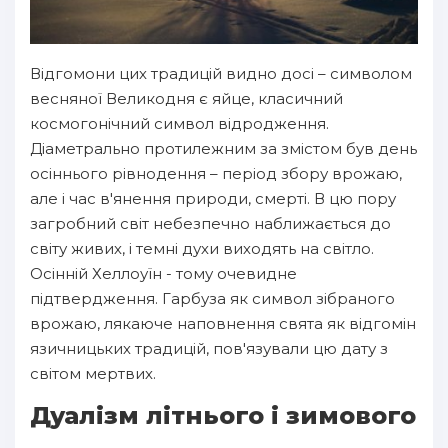
Відгомони цих традицій видно досі – символом
весняної Великодня є яйце, класичний
космогонічний символ відродження.
Діаметрально протилежним за змістом був день
осіннього рівнодення – період збору врожаю,
але і час в'янення природи, смерті. В цю пору
загробний світ небезпечно наближається до
світу живих, і темні духи виходять на світло.
Осінній Хеллоуїн - тому очевидне
підтвердження. Гарбуза як символ зібраного
врожаю, лякаюче наповнення свята як відгомін
язичницьких традицій, пов'язували цю дату з
світом мертвих.
Дуалізм літнього і зимового