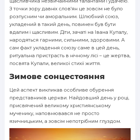
щасливчика незвичайними талантами і удачею.
З точки зору давніх слов'ян це зовсім не було
розпусним чи аморальним. Шлюбний союз,
укладений в такий день, повинен був бути
вдалим і щасливим. Діти, зачаті на Івана Купалу,
народяться гарними, сильними, здоровими. А
сам факт укладення союзу саме в цей день,
ритуальна пристрасть в нічному лісі – це жертва,
посвята Купали, великої стихії життя.
Зимове сонцестояння
Цей аспект викликав особливе обурення
представників церкви. Найдовший день у році,
присвячений великому християнському
мученику, наповнювався не просто
язичницьким, а зовсім непотрібним глуздом.