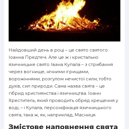
Найдовший день в році – це свято святого
Іоанна Предтечі. Але це ж і кристально
язичницьке свято Івана Купала – з стрибання
через вогнище, нічними ігрищами,
ворожіннями, розгулом нечистої сили, тобто
духів, сил природи. Сама назва свята – це
гібрид християнства і язичництва. Іоанн
Хреститель, який проводить обряд хрещення у
воді, – і Купала, персоніфікація язичницького
свята, така ж, як, наприклад, Масниця.
Змістове наповнення свята