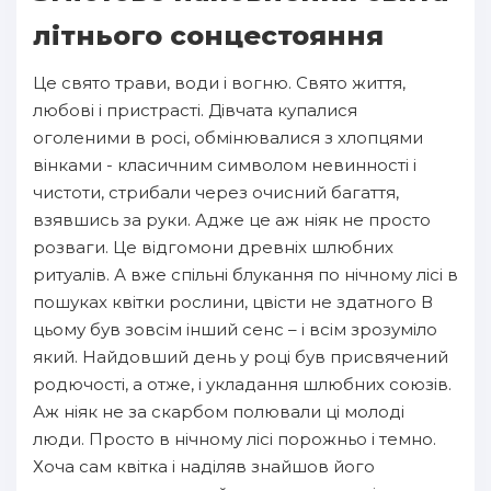
літнього сонцестояння
Це свято трави, води і вогню. Свято життя,
любові і пристрасті. Дівчата купалися
оголеними в росі, обмінювалися з хлопцями
вінками - класичним символом невинності і
чистоти, стрибали через очисний багаття,
взявшись за руки. Адже це аж ніяк не просто
розваги. Це відгомони древніх шлюбних
ритуалів. А вже спільні блукання по нічному лісі в
пошуках квітки рослини, цвісти не здатного В
цьому був зовсім інший сенс – і всім зрозуміло
який. Найдовший день у році був присвячений
родючості, а отже, і укладання шлюбних союзів.
Аж ніяк не за скарбом полювали ці молоді
люди. Просто в нічному лісі порожньо і темно.
Хоча сам квітка і наділяв знайшов його