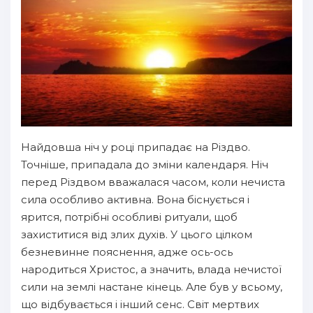
Найдовша ніч у році припадає на Різдво.
Точніше, припадала до зміни календаря. Ніч
перед Різдвом вважалася часом, коли нечиста
сила особливо активна. Вона біснується і
ярится, потрібні особливі ритуали, щоб
захиститися від злих духів. У цього цілком
безневинне пояснення, адже ось-ось
народиться Христос, а значить, влада нечистої
сили на землі настане кінець. Але був у всьому,
що відбувається і інший сенс. Світ мертвих