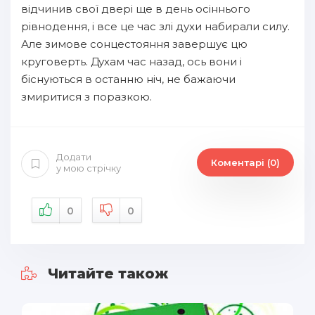
відчинив свої двері ще в день осіннього
рівнодення, і все це час злі духи набирали силу.
Але зимове сонцестояння завершує цю
круговерть. Духам час назад, ось вони і
біснуються в останню ніч, не бажаючи
змиритися з поразкою.
Додати
Коментарі (0)
у мою стрічку
0
0
Читайте також