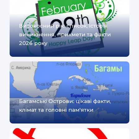
Високосний рік: список, історія
виникнення, прикмети та факти
2026 року
Багамські Острови: цікаві факти,
клімат та головні пам'ятки