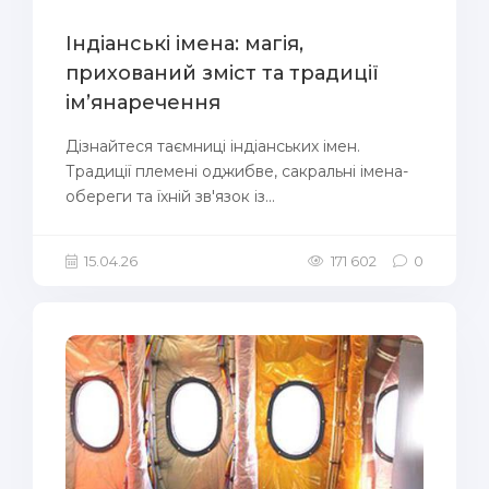
Індіанські імена: магія,
прихований зміст та традиції
ім’янаречення
Дізнайтеся таємниці індіанських імен.
Традиції племені оджибве, сакральні імена-
обереги та їхній зв'язок із...
15.04.26
171 602
0