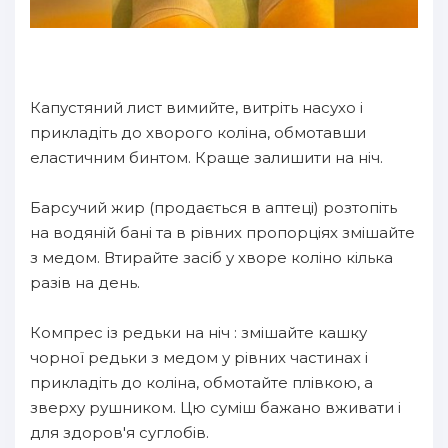
Капустяний лист вимийте, витріть насухо і
прикладіть до хворого коліна, обмотавши
еластичним бинтом. Краще залишити на ніч.
Барсучий жир (продається в аптеці) розтопіть
на водяній бані та в рівних пропорціях змішайте
з медом. Втирайте засіб у хворе коліно кілька
разів на день.
Компрес із редьки на ніч : змішайте кашку
чорної редьки з медом у рівних частинах і
прикладіть до коліна, обмотайте плівкою, а
зверху рушником. Цю суміш бажано вживати і
для здоров'я суглобів.