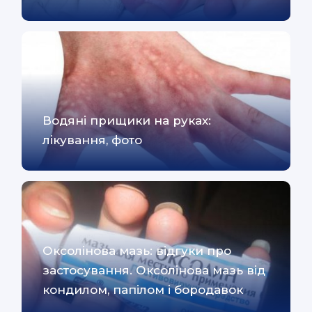
Водяні прищики на руках:
лікування, фото
Оксолінова мазь: відгуки про
застосування. Оксолінова мазь від
кондилом, папілом і бородавок