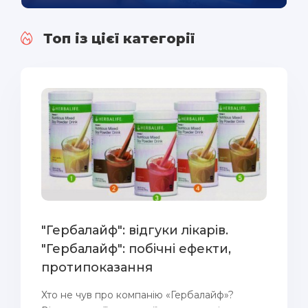
Топ із цієї категорії
"Гербалайф": відгуки лікарів.
"Гербалайф": побічні ефекти,
протипоказання
Хто не чув про компанію «Гербалайф»?