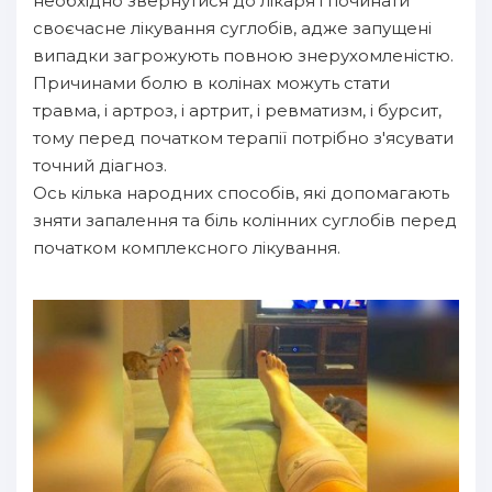
необхідно звернутися до лікаря і починати
своєчасне лікування суглобів, адже запущені
випадки загрожують повною знерухомленістю.
Причинами болю в колінах можуть стати
травма, і артроз, і артрит, і ревматизм, і бурсит,
тому перед початком терапії потрібно з'ясувати
точний діагноз.
Ось кілька народних способів, які допомагають
зняти запалення та біль колінних суглобів перед
початком комплексного лікування.