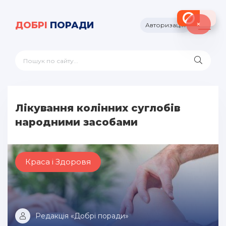
×
ДОБРІ
ПОРАДИ
Авторизація
Лікування колінних суглобів
народними засобами
Краса і Здоровя
Редакція «Добрі поради»