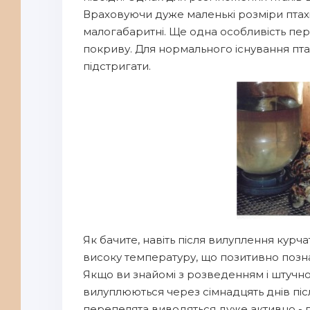
Враховуючи дуже маленькі розміри птахів
малогабаритні. Ще одна особливість пере
покриву. Для нормального існування пта
підстригати.
Як бачите, навіть після вилуплення кур
високу температуру, що позитивно позна
Якщо ви знайомі з розведенням і штучної
вилуплюються через сімнадцять днів післ
перепелята виводяться дуже активно - 