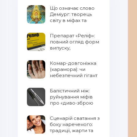
Що означає слово
Деміург: творець
світу в міфах та
фентезі
Препарат «Реліф»:
повний огляд форм
випуску,
властивостей та
правил
Комар-довгоніжка
застосування
(карамора): чи
небезпечний гігант
для людини?
Балістичний ніж:
руйнування міфів
про «диво-зброю
Сценарій сватання з
боку нареченого:
традиції, жарти та
сучасний підхід