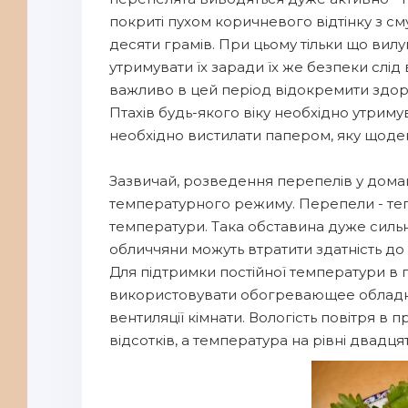
покриті пухом коричневого відтінку з с
десяти грамів. При цьому тільки що вилу
утримувати їх заради їх же безпеки слі
важливо в цей період відокремити здор
Птахів будь-якого віку необхідно утриму
необхідно вистилати папером, яку щоден
Зазвичай, розведення перепелів у дом
температурного режиму. Перепели - теп
температури. Така обставина дуже сильн
обличчяни можуть втратити здатність до
Для підтримки постійної температури в п
використовувати обогревающее обладнан
вентиляції кімнати. Вологість повітря 
відсотків, а температура на рівні двадця