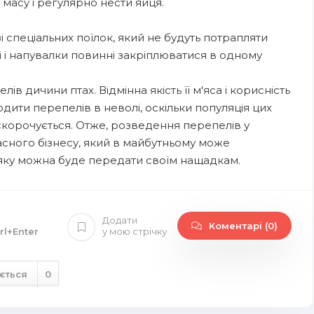
 масу і регулярно нести яйця.
 спеціальних поїлок, який не будуть потрапляти
і і напувалки повинні закріплюватися в одному
 дичини птах. Відмінна якість її м'яса і корисність
дити перепелів в неволі, оскільки популяція цих
 скорочується. Отже, розведення перепелів у
асного бізнесу, який в майбутньому може
яку можна буде передати своїм нащадкам.
Додати
Коментарі (0)
rl+Enter
у мою стрічку
ється
0