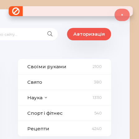
×
Авторизація
Своїми руками
2100
Свято
380
Наука
13110
Спорт і фітнес
540
Рецепти
4240