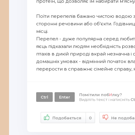
протеїн, що дозволяє їм набирати м'ясну
Поїти перепелів бажано чистою водою зі
сторонні речовини або об'єкти. Годівниц
місці.
Перепел - дуже популярна серед любителів
яєць підказали людям необхідність розво
птахів в дикій природі вкрай незначна і
домашніх умовах - відмінний початок вл
перерости в справжнє сімейне справу, 
Помітили поб
И
лку?
Ctrl
Enter
Виділіть текст і натисніть
Ct
Подобається
0
Не подоба