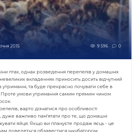
січня 2015
9 596
0
аїни птах, однак розведення перепелів у домашніх
и невеликих вкладеннях приносить досить відчутний
в утриманні, та буде прекрасно почувати себе в
рі. Проте умови утримання самим прямим чином
осок.
епелів, варто дізнатися про особливості
, дуже важливо пам'ятати про те, що домашні
увати яйця. Якщо ви плануєте продаж яєць - це
вам доведеться обзавестися інкубатором.