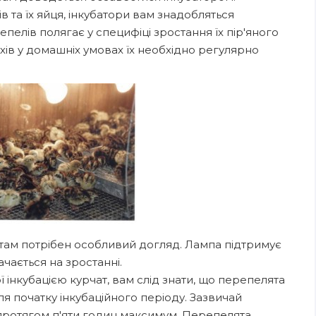
 та їх яйця, інкубатори вам знадобляться
пелів полягає у специфіці зростання їх пір'яного
хів у домашніх умовах їх необхідно регулярно
чатам потрібен особливий догляд. Лампа підтримує
чається на зростанні.
 інкубацією курчат, вам слід знати, що перепелята
я початку інкубаційного періоду. Зазвичай
протягом п'яти годин максимум. Перепелята