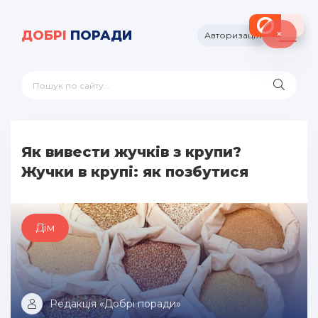
×
ДОБРІ
ПОРАДИ
Авторизація
Як вивести жучків з крупи?
Жучки в крупі: як позбутися
Дім
Редакція «Добрі поради»