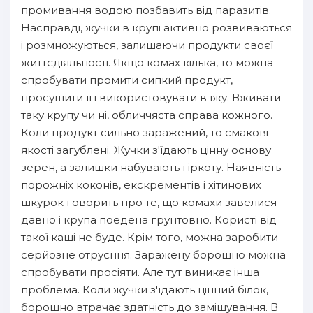
промивання водою позбавить від паразитів.
Насправді, жучки в крупі активно розвиваються
і розмножуються, залишаючи продукти своєї
життєдіяльності. Якщо комах кілька, то можна
спробувати промити сипкий продукт,
просушити її і використовувати в їжу. Вживати
таку крупу чи ні, обличчяста справа кожного.
Коли продукт сильно заражений, то смакові
якості загублені. Жучки з'їдають цінну основу
зерен, а залишки набувають гіркоту. Наявність
порожніх коконів, екскрементів і хітинових
шкурок говорить про те, що комахи завелися
давно і крупа поедена грунтовно. Користі від
такої каші не буде. Крім того, можна заробити
серйозне отруєння. Заражену борошно можна
спробувати просіяти. Але тут виникає інша
проблема. Коли жучки з'їдають цінний білок,
борошно втрачає здатність до замішування. В