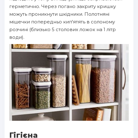
герметично. Через погано закриту кришку
можуть проникнути шкідники. Полотняні
мішечки попередньо кип'ятять в солоному
розчині (близько 5 столових ложок на 1 літр
води).
Гігієна