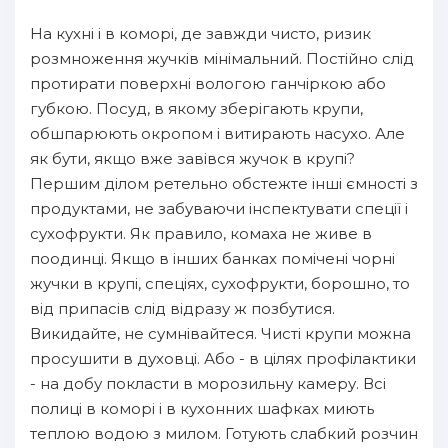
На кухні і в коморі, де завжди чисто, ризик
розмноження жучків мінімальний. Постійно слід
протирати поверхні вологою ганчіркою або
губкою. Посуд, в якому зберігають крупи,
обшпарюють окропом і витирають насухо. Але
як бути, якщо вже завівся жучок в крупі?
Першим ділом ретельно обстежте інші ємності з
продуктами, не забуваючи інспектувати спеції і
сухофрукти. Як правило, комаха не живе в
поодинці. Якщо в інших банках помічені чорні
жучки в крупі, спеціях, сухофрукти, борошно, то
від припасів слід відразу ж позбутися.
Викидайте, не сумнівайтеся. Чисті крупи можна
просушити в духовці. Або - в цілях профілактики
- на добу покласти в морозильну камеру. Всі
полиці в коморі і в кухонних шафках миють
теплою водою з милом. Готують слабкий розчин