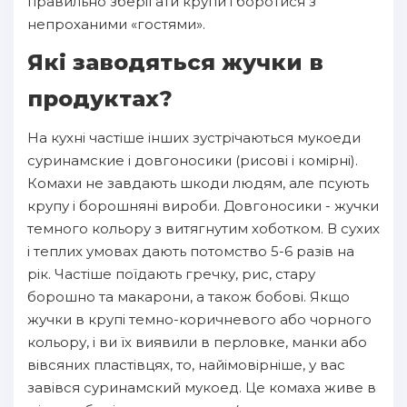
правильно зберігати крупи і боротися з
непроханими «гостями».
Які заводяться жучки в
продуктах?
На кухні частіше інших зустрічаються мукоеди
суринамские і довгоносики (рисові і комірні).
Комахи не завдають шкоди людям, але псують
крупу і борошняні вироби. Довгоносики - жучки
темного кольору з витягнутим хоботком. В сухих
і теплих умовах дають потомство 5-6 разів на
рік. Частіше поїдають гречку, рис, стару
борошно та макарони, а також бобові. Якщо
жучки в крупі темно-коричневого або чорного
кольору, і ви їх виявили в перловке, манки або
вівсяних пластівцях, то, найімовірніше, у вас
завівся суринамский мукоед. Це комаха живе в