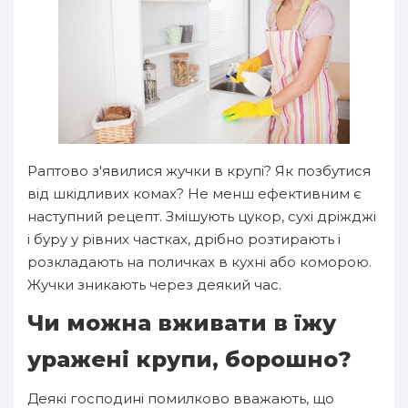
Раптово з'явилися жучки в крупі? Як позбутися
від шкідливих комах? Не менш ефективним є
наступний рецепт. Змішують цукор, сухі дріжджі
і буру у рівних частках, дрібно розтирають і
розкладають на поличках в кухні або коморою.
Жучки зникають через деякий час.
Чи можна вживати в їжу
уражені крупи, борошно?
Деякі господині помилково вважають, що