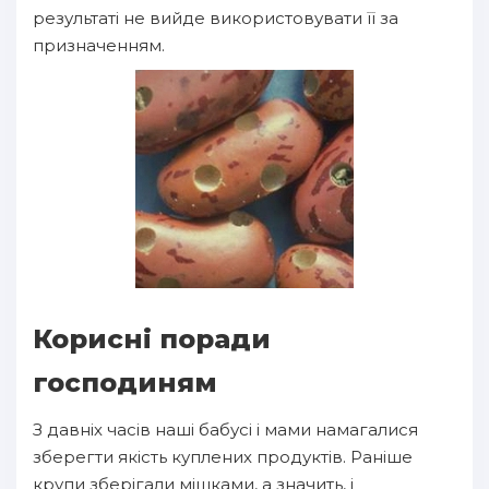
результаті не вийде використовувати її за
призначенням.
Корисні поради
господиням
З давніх часів наші бабусі і мами намагалися
зберегти якість куплених продуктів. Раніше
крупи зберігали мішками, а значить, і