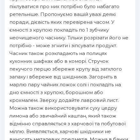
піклуватися про них потрібно було набагато
ретельніше. Пропонуємо вашій увазі деякі
поради, дієвість яких перевірена часом. У
ємності з крупою покладіть по 1 зубчику
неочищеного часнику. Тільки розрізати його не
потрібно - може згнити і зіпсувати продукт.
Часник також розкладають на полицях
кухонних шафках або в коморі. Стручок
пекучого перцю збереже крупу від затхлого
запаху і вбереже від шкідників. Загорніть в
марлю пару чайних ложок солі і покладіть на
дно ємності з крупою, борошном або
крохмалем. Зверху додайте лавровий лист.
Можна також використовувати суху цедру
лимона або звичайний каштан, який також
відмінно справляється з харчової та побутової
міллю. Виявляється, харчові шкідники не
виносять металевих предметів. Можна в банки