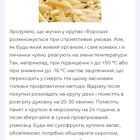
Зрозуміло, що жучки у крупах і борошні
розмножується при сприятливих умовах. Але,
як будь-який живий організм, і самі комахи, і їх
личинки чуйно реагують на зміни температури.
Так, наприклад, при підвищенні її до +50 °С або
при зниженні до -16 °С настає заціпеніння, що
переходить у смерть. На цьому засновані
головні профілактичні методи. Відразу після
покупки розкладіть на крупу деко і помістіть в
розігріту духовку на 20-30 хвилин. Помістіть
пакет з крупою в морозилку на 24 години, а
після зберігайте в сухий провітрюваній
упаковці. Будь-які сухофрукти, куплені запас,
обов'язково потрібно обшпарити окропом,