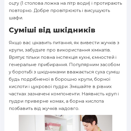
оцту (1 столова ложка на літр води) і протирають
повторно. Добре провітрюють і висушують
шафи.
Суміші від шкідників
Якщо вас цікавить питання, як вивести жучків з
крупи, забудьте про використання хімікатів.
Врятує тільки повна інспекція кухні, ємностей і
генеральне прибирання. Популярним засобом
у боротьбі з шкідниками вважається суха суміш
будь подрібненої в борошно крупи, борної
кислоти і цукрової пудри. Змішайте в рівних
частках зазначені компоненти. Наявність круп і
пудри приверне комах, а борна кислота
позбавить від жучків надовго.