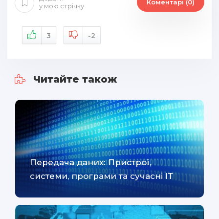
Коментарі (0)
у мою стрічку
3
-2
Читайте також
Передача даних: Пристрої,
системи, програми та сучасні ІТ