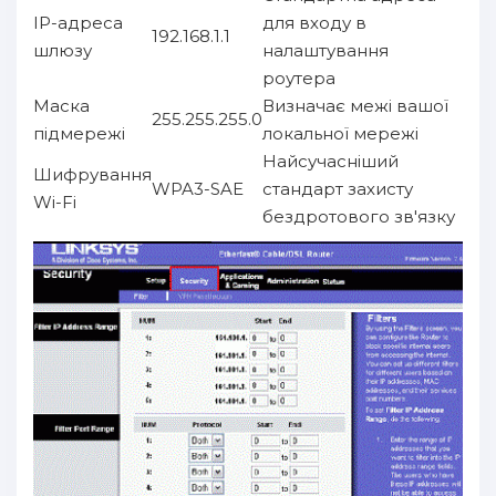
IP-адреса
для входу в
192.168.1.1
шлюзу
налаштування
роутера
Маска
Визначає межі вашої
255.255.255.0
підмережі
локальної мережі
Найсучасніший
Шифрування
WPA3-SAE
стандарт захисту
Wi-Fi
бездротового зв'язку