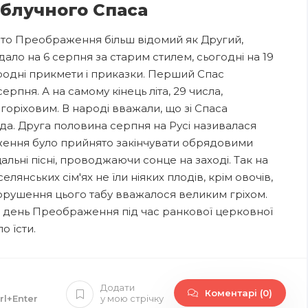
Яблучного Спаса
то Преображення більш відомий як Другий,
ало на 6 серпня за старим стилем, сьогодні на 19
родні прикмети і приказки. Перший Спас
ерпня. А на самому кінець літа, 29 числа,
 горіховим. В народі вважали, що зі Спаса
а. Друга половина серпня на Русі називалася
ення було прийнято закінчувати обрядовими
льні пісні, проводжаючи сонце на заході. Так на
елянських сім'ях не їли ніяких плодів, крім овочів,
орушення цього табу вважалося великим гріхом.
в день Преображення під час ранкової церковної
о їсти.
Додати
Коментарі (0)
rl+Enter
у мою стрічку