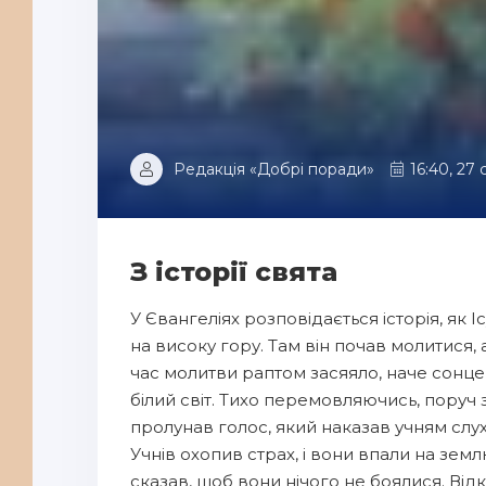
Редакція «Добрі поради»
16:40, 27 
З історії свята
У Євангеліях розповідається історія, як 
на високу гору. Там він почав молитися, 
час молитви раптом засяяло, наче сонце,
білий світ. Тихо перемовляючись, поруч 
пролунав голос, який наказав учням слу
Учнів охопив страх, і вони впали на земл
сказав, щоб вони нічого не боялися. Відк