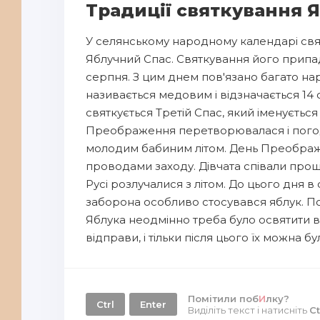
Традиції святкування 
У селянському народному календарі свя
Яблучний Спас. Святкування його припад
серпня. З цим днем пов'язано багато на
називається медовим і відзначається 14 с
святкується Третій Спас, який іменується
Преображення перетворювалася і погод
молодим бабиним літом. День Преображ
проводами заходу. Дівчата співали проща
Русі розлучалися з літом. До цього дня в с
заборона особливо стосувався яблук. П
Яблука неодмінно треба було освятити 
відправи, і тільки після цього їх можна бул
Помітили поб
И
лку?
Ctrl
Enter
Виділіть текст і натисніть
Ct