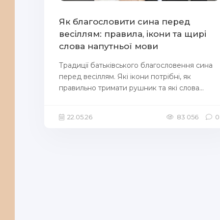
Як благословити сина перед
весіллям: правила, ікони та щирі
слова напутньої мови
Традиції батьківського благословення сина
перед весіллям. Які ікони потрібні, як
правильно тримати рушник та які слова...
22.05.26
83 056
0