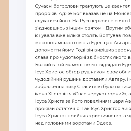
Сучасні богослови трактують це євангельс
пророків. Адже Бог вказав не на Мойсея 
слухатися його. На Русі церковне свято 
з'єднавшись з іншим святом - Другим аб
існувала вже кілька століть. Врятував п
месопотамського міста Едес цар Авгарь бу
допомогти йому. Тоді він вирішив зверну
слава про чудотворні здібностях якого в
Божий в той момент не міг відвідати Еде
Ісус Христос обтер рушником своє обличчя
чудодійний рушник доставили Авгару, і 
зображення лику Спасителя було написан
ікона XI століття «Спас нерукотворний», а
Ісуса Христа за його повелінням царя Ав
прокази остаточно. Так Ісус Христос вик
Ісуса Христа і прийняв християнство, а
над головними воротами Эдеса.