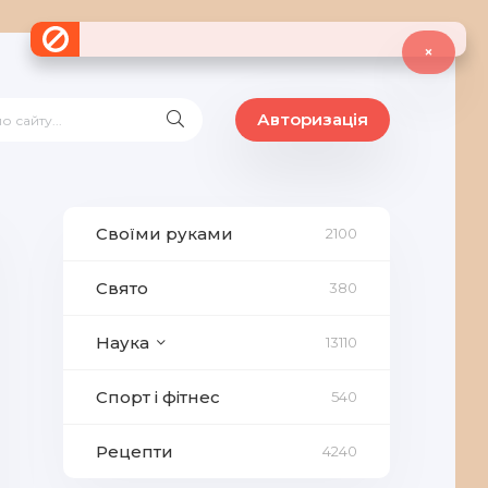
×
Авторизація
Своїми руками
2100
Свято
380
Наука
13110
Спорт і фітнес
540
Рецепти
4240