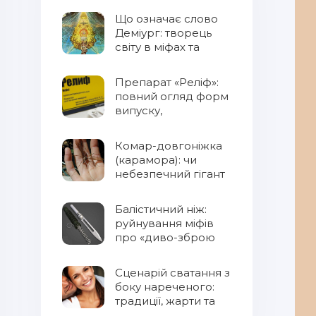
Що означає слово
Деміург: творець
світу в міфах та
фентезі
Препарат «Реліф»:
повний огляд форм
випуску,
властивостей та
правил
Комар-довгоніжка
застосування
(карамора): чи
небезпечний гігант
для людини?
Балістичний ніж:
руйнування міфів
про «диво-зброю
Сценарій сватання з
боку нареченого:
традиції, жарти та
сучасний підхід