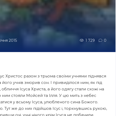
січня 2015
1 729
0
Ісус Христос разом з трьома своїми учнями піднявся
а його учнів зморив сон. І привиділося ним, як під
 обличчя Ісуса Христа, а його одягу стали схожі на
з ним стояли Мойсей та Ілля. У цю мить з небес
хатися у всьому Ісуса, улюбленого сина Божого.
ю. Тут же до них підійшов Ісус і, торкнувшись рукою,
ривши очі, учні нікого крім Ісуса не побачили.