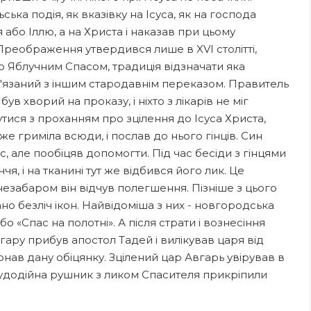
ька подія, як вказівку на Ісуса, як на господа
або Іллю, а на Христа і наказав при цьому
Преображення утвердився лише в XVI столітті,
о Яблучним Спасом, традиція відзначати яка
ов'язаний з іншим стародавнім переказом. Правитель
в хворий на проказу, і ніхто з лікарів не міг
тися з проханням про зцілення до Ісуса Христа,
же гриміла всюди, і послав до нього гінців. Син
с, але пообіцяв допомогти. Під час бесіди з гінцями
, і на тканині тут же відбився його лик. Це
незабаром він відчув полегшення. Пізніше з цього
о безліч ікон. Найвідоміша з них - новгородська
бо «Спас на полотні». А після страти і вознесіння
гару прибув апостол Тадей і вилікував царя від
онав дану обіцянку. Зцілений цар Авгарь увірував в
 чудодійна рушник з ликом Спасителя прикріпили