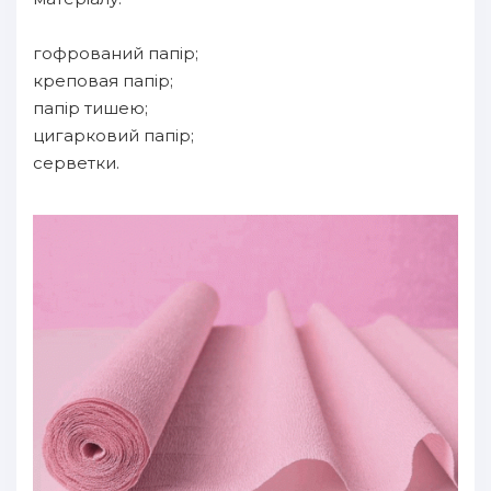
гофрований папір;
креповая папір;
папір тишею;
цигарковий папір;
серветки.