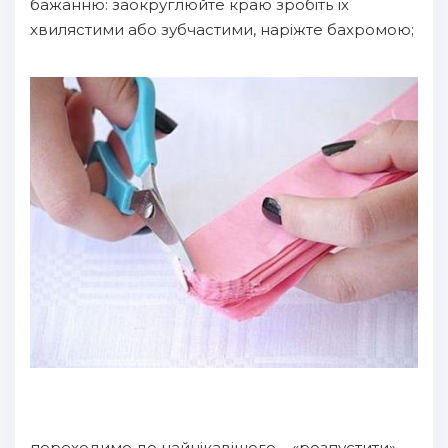
бажанню: заокруглюйте краю зробіть їх
хвилястими або зубчастими, наріжте бахромою;
переходимо до найцікавішого – «розпустити»