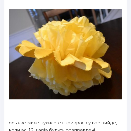
ось яке миле пухнасте і прикраса у вас вийде,
коли всі 16 шарів будуть розправлені.