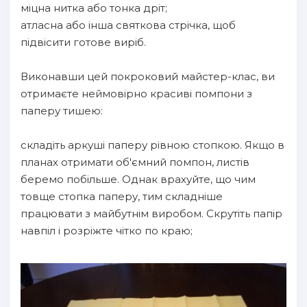
міцна нитка або тонка дріт;
атласна або інша святкова стрічка, щоб
підвісити готове виріб.
Виконавши цей покроковий майстер-клас, ви
отримаєте неймовірно красиві помпони з
паперу тишею:
складіть аркуші паперу рівною стопкою. Якщо в
планах отримати об'ємний помпон, листів
беремо побільше. Однак врахуйте, що чим
товще стопка паперу, тим складніше
працювати з майбутнім виробом. Скрутіть папір
навпіл і розріжте чітко по краю;