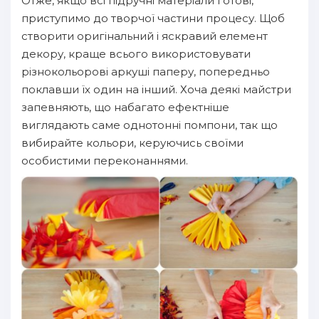
Отже, якщо всі підручні матеріали готові,
приступимо до творчої частини процесу. Щоб
створити оригінальний і яскравий елемент
декору, краще всього використовувати
різнокольорові аркуші паперу, попередньо
поклавши їх один на інший. Хоча деякі майстри
запевняють, що набагато ефектніше
виглядають саме однотонні помпони, так що
вибирайте кольори, керуючись своїми
особистими переконаннями.