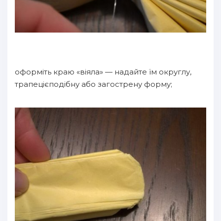
оформіть краю «віяла» — надайте їм округлу,
трапецієподібну або загострену форму;