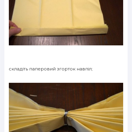
складіть паперовий згорток навпіл;