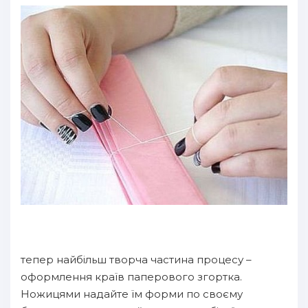
тепер найбільш творча частина процесу –
оформлення країв паперового згортка.
Ножицями надайте їм форми по своєму