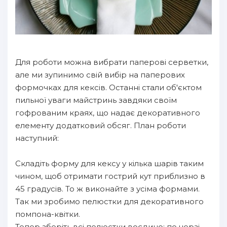
Для роботи можна вибрати паперові серветки,
але ми зупинимо свій вибір на паперових
формочках для кексів. Останні стали об'єктом
пильної уваги майстринь завдяки своїм
гофрованим краях, що надає декоративного
елементу додатковий обсяг. План роботи
наступний:
Складіть форму для кексу у кілька шарів таким
чином, щоб отримати гострий кут приблизно в
45 градусів. То ж виконайте з усіма формами.
Так ми зробимо пелюстки для декоративного
помпона-квітки.
Тепер зберіть всі пелюстки воєдино: по черзі