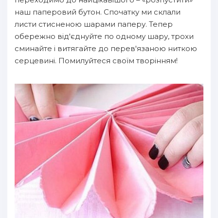
наш паперовий бутон. Спочатку ми склали
листи стисненою шарами паперу. Тепер
обережно від'єднуйте по одному шару, трохи
сминайте і витягайте до перев'язаною ниткою
серцевині. Помилуйтеся своїм творінням!