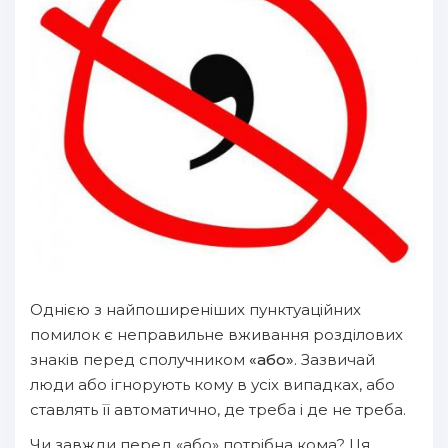
Однією з найпоширеніших пунктуаційних
помилок є неправильне вживання розділових
знаків перед сполучником
«або»
. Зазвичай
люди або ігнорують кому в усіх випадках, або
ставлять її автоматично, де треба і де не треба.
Чи завжди перед «або» потрібна кома? Ця