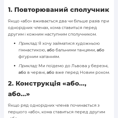
1. Повторюваний сполучник
Якщо «або» вживається два чи більше разів при
однорідних членах, кома ставиться перед
другим і кожним наступним сполучником.
Приклад:
Я хочу займатися художньою
гімнастикою,
або
бальними танцями,
або
фігурним катанням.
Приклад:
Ми поїдемо до Львова у березні,
або
в червні,
або
вже перед Новим роком.
2. Конструкція «або...,
або...»
Якщо ряд однорідних членів починається з
першого «або», кома ставиться перед другим