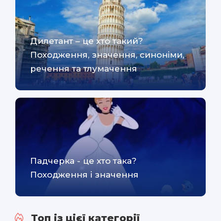
Дилетант – це хто такий?
Походження, значення, синоніми,
речення та тлумачення
Падчерка - це хто така?
Походження і значення
Топ із цієї категорії