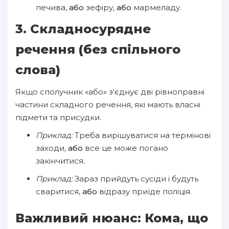
печива,
або
зефіру,
або
мармеладу.
3. Складносурядне
речення (без спільного
слова)
Якщо сполучник «або» з'єднує дві рівноправні
частини складного речення, які мають власні
підмети та присудки.
Приклад:
Треба вирішуватися на термінові
заходи,
або
все це може погано
закінчитися.
Приклад:
Зараз прийдуть сусіди і будуть
сваритися,
або
відразу приїде поліція.
Важливий нюанс: Кома, що