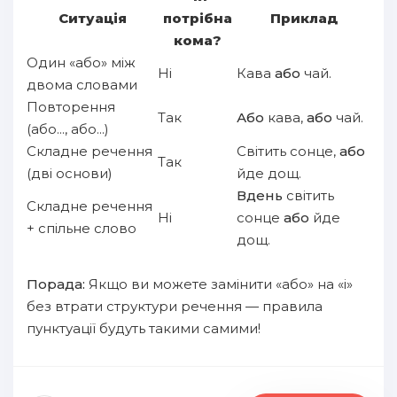
Ситуація
потрібна
Приклад
кома?
Один «або» між
Ні
Кава
або
чай.
двома словами
Повторення
Так
Або
кава,
або
чай.
(або..., або...)
Складне речення
Світить сонце,
або
Так
(дві основи)
йде дощ.
Вдень
світить
Складне речення
Ні
сонце
або
йде
+ спільне слово
дощ.
Порада:
Якщо ви можете замінити «або» на «і»
без втрати структури речення — правила
пунктуації будуть такими самими!