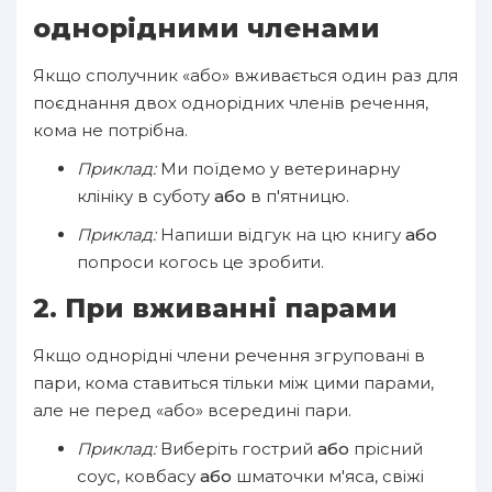
однорідними членами
Якщо сполучник «або» вживається один раз для
поєднання двох однорідних членів речення,
кома не потрібна.
Приклад:
Ми поїдемо у ветеринарну
клініку в суботу
або
в п'ятницю.
Приклад:
Напиши відгук на цю книгу
або
попроси когось це зробити.
2. При вживанні парами
Якщо однорідні члени речення згруповані в
пари, кома ставиться тільки між цими парами,
але не перед «або» всередині пари.
Приклад:
Виберіть гострий
або
прісний
соус, ковбасу
або
шматочки м'яса, свіжі