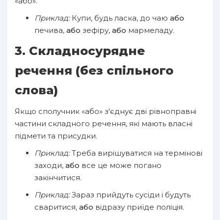
«або».
Приклад:
Купи, будь ласка, до чаю
або
печива,
або
зефіру,
або
мармеладу.
3. Складносурядне
речення (без спільного
слова)
Якщо сполучник «або» з'єднує дві рівноправні
частини складного речення, які мають власні
підмети та присудки.
Приклад:
Треба вирішуватися на термінові
заходи,
або
все це може погано
закінчитися.
Приклад:
Зараз прийдуть сусіди і будуть
сваритися,
або
відразу приїде поліція.