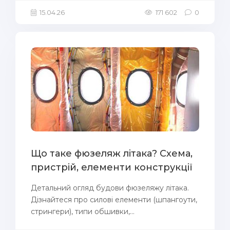
15.04.26
171 602
0
Що таке фюзеляж літака? Схема,
пристрій, елементи конструкції
Детальний огляд будови фюзеляжу літака.
Дізнайтеся про силові елементи (шпангоути,
стрингери), типи обшивки,...