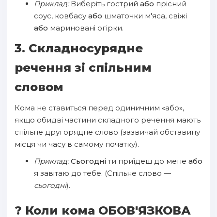
Приклад:
Виберіть гострий
або
прісний
соус, ковбасу
або
шматочки м'яса, свіжі
або
мариновані огірки.
3. Складносурядне
речення зі спільним
словом
Кома не ставиться перед одиничним «або»,
якщо обидві частини складного речення мають
спільне другорядне слово (зазвичай обставину
місця чи часу в самому початку).
Приклад:
Сьогодні
ти приїдеш до мене
або
я завітаю до тебе. (Спільне слово —
сьогодні
).
? Коли кома ОБОВ'ЯЗКОВА