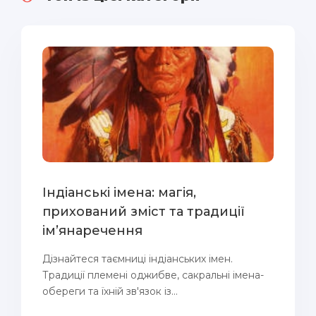
Індіанські імена: магія,
прихований зміст та традиції
ім’янаречення
Дізнайтеся таємниці індіанських імен.
Традиції племені оджибве, сакральні імена-
обереги та їхній зв'язок із...