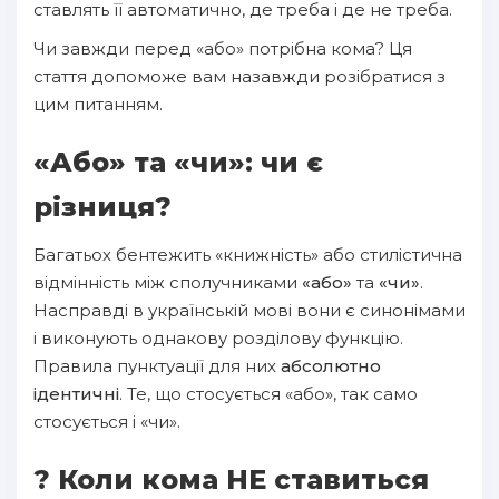
ставлять її автоматично, де треба і де не треба.
Чи завжди перед «або» потрібна кома? Ця
стаття допоможе вам назавжди розібратися з
цим питанням.
«Або» та «чи»: чи є
різниця?
Багатьох бентежить «книжність» або стилістична
відмінність між сполучниками
«або»
та
«чи»
.
Насправді в українській мові вони є синонімами
і виконують однакову розділову функцію.
Правила пунктуації для них
абсолютно
ідентичні
. Те, що стосується «або», так само
стосується і «чи».
? Коли кома НЕ ставиться