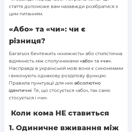
стаття допоможе вам назавжди розібратися з
цим питанням.
«Або» та «чи»: чи є
різниця?
Багатьох бентежить «книжність» або стилістична
відмінність між сполучниками
«або»
та
«чи»
.
Насправді в українській мові вони є синонімами
і виконують однакову розділову функцію.
Правила пунктуації для них
абсолютно
ідентичні
. Те, що стосується «або», так само
стосується і «чи».
Коли кома НЕ ставиться
1. Одиничне вживання між