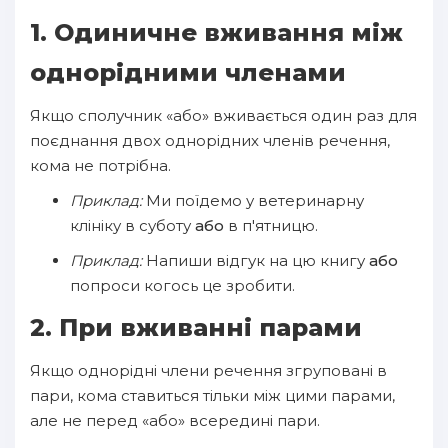
1. Одиничне вживання між
однорідними членами
Якщо сполучник «або» вживається один раз для
поєднання двох однорідних членів речення,
кома не потрібна.
Приклад:
Ми поїдемо у ветеринарну
клініку в суботу
або
в п'ятницю.
Приклад:
Напиши відгук на цю книгу
або
попроси когось це зробити.
2. При вживанні парами
Якщо однорідні члени речення згруповані в
пари, кома ставиться тільки між цими парами,
але не перед «або» всередині пари.