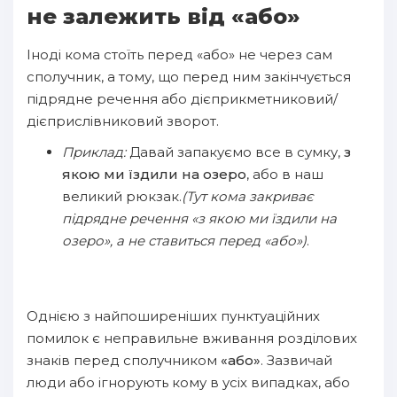
не залежить від «або»
Іноді кома стоїть перед «або» не через сам
сполучник, а тому, що перед ним закінчується
підрядне речення або дієприкметниковий/
дієприслівниковий зворот.
Приклад:
Давай запакуємо все в сумку,
з
якою ми їздили на озеро
, або в наш
великий рюкзак.
(Тут кома закриває
підрядне речення «з якою ми їздили на
озеро», а не ставиться перед «або»)
.
Однією з найпоширеніших пунктуаційних
помилок є неправильне вживання розділових
знаків перед сполучником
«або»
. Зазвичай
люди або ігнорують кому в усіх випадках, або