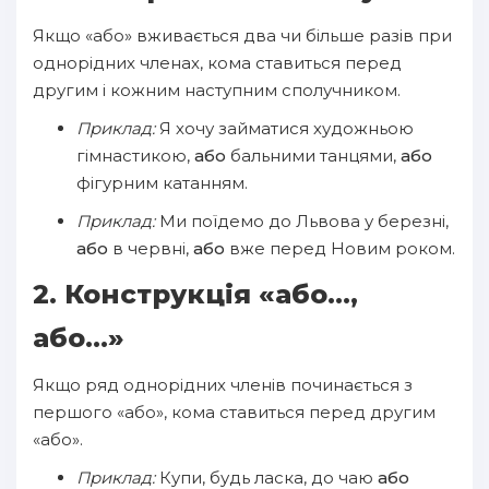
Якщо «або» вживається два чи більше разів при
однорідних членах, кома ставиться перед
другим і кожним наступним сполучником.
Приклад:
Я хочу займатися художньою
гімнастикою,
або
бальними танцями,
або
фігурним катанням.
Приклад:
Ми поїдемо до Львова у березні,
або
в червні,
або
вже перед Новим роком.
2. Конструкція «або...,
або...»
Якщо ряд однорідних членів починається з
першого «або», кома ставиться перед другим
«або».
Приклад:
Купи, будь ласка, до чаю
або