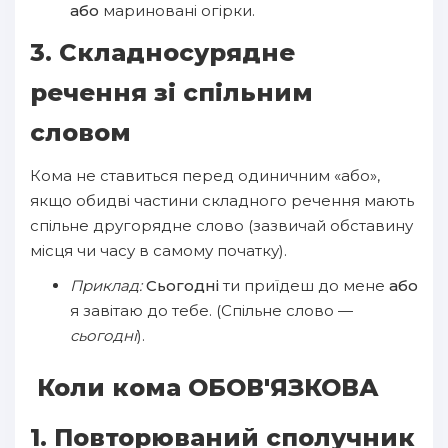
або
мариновані огірки.
3. Складносурядне
речення зі спільним
словом
Кома не ставиться перед одиничним «або»,
якщо обидві частини складного речення мають
спільне другорядне слово (зазвичай обставину
місця чи часу в самому початку).
Приклад:
Сьогодні
ти приїдеш до мене
або
я завітаю до тебе. (Спільне слово —
сьогодні
).
Коли кома ОБОВ'ЯЗКОВА
1. Повторюваний сполучник