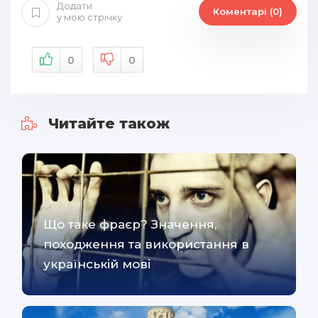
Додати
Коментарі (0)
у мою стрічку
0
0
Читайте також
Що таке фраєр? Значення,
походження та використання в
українській мові