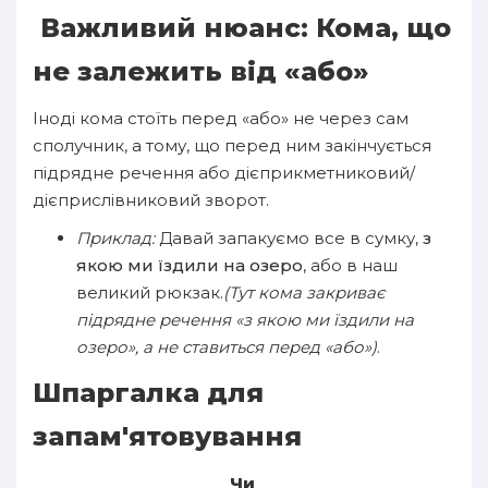
Важливий нюанс: Кома, що
не залежить від «або»
Іноді кома стоїть перед «або» не через сам
сполучник, а тому, що перед ним закінчується
підрядне речення або дієприкметниковий/
дієприслівниковий зворот.
Приклад:
Давай запакуємо все в сумку,
з
якою ми їздили на озеро
, або в наш
великий рюкзак.
(Тут кома закриває
підрядне речення «з якою ми їздили на
озеро», а не ставиться перед «або»)
.
Шпаргалка для
запам'ятовування
Чи