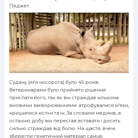
Педжет.
Судану (ім'я носорога) було 45 років.
Ветеринарами було прийнято рішення
приспати його, так як він страждав кількома
віковими захворюваннями: атрофувалися м'язи,
кришилися кістки та ін. За словами медиків, в
останню добу він перестав вставати і досить
сильно страждав від болю. На щастя, вчені
зберегли генетичний матеріал самця,