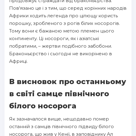
продовжує страждати від браконьєрства.
Пов'язано це і з тим, що серед корінних народів
Африки ходить легенда про цілющу користь
порошку, зробленого з рогів білих носорогів.
Тому вони є бажаною метою племен цього
континенту. Ці носороги, як і азіатські
побратими, – жертви подібного забобони.
Браконьєрство і сьогодні не викорінено в
Африці.
В висновок про останньому
в світі самце північного
білого носорога
Як зазначалося вище, нещодавно помер
останній з самців північного підвиду білого
носорога, що жив у Кенії, в заповіднику Ал