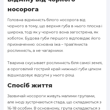
носорога
Головна відмінність білого носорога від
чорного в тому, що верхня губа в нього плоска і
широка, тоді як у чорного вона загострена, як
хоботок. Будова губи першого відповідає його
призначенню: основна їжа – трав'яниста
рослинність, а не чагарники.
Тварина скусывает рослинність біля самої землі,
а ороговілий гострий край нижньої губи цілком
відшкодовує відсутні у нього різці.
Спосіб життя
Зазвичай носороги живуть малими групами,
але іноді зустрічаються стада, що складаються з
16-18 особин. В основному, група складається з