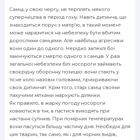
Самці, у свою чергу, не терплять ніякого
суперництва в період гону. Навіть дитинча, що
знаходиться поруч з матір'ю, в такий момент
може наразитися на небезпеку бути вбитим
дорослими самцями. Але найбільш агресивні
вони один до одного. Нерідко запеклі бої
закінчуються смертю одного з самців. У разі
загальної небезпеки білі носороги займають
своєрідну оборонну позицію: вони стають у
тісне коло назовні головами, прикриваючи
своїх дитинчат. Крім того, старі самці своїми
пахучими мітками маркують ділянки.
Як правило, в жарку погоду носороги
ховаються в тіні, а пастися виходять при
настанні сутінків. При помірних температурах
вони пасуться більшу частину дня. Необхідні для
цих тварин, так само, як і для чорних видів,