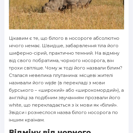
Цікавим є те, що білого в носороге абсолютно
нічого немає. Швидше, забарвлення тіла його
шиферно-сірий, практично темний. На відміну
від свого побратима, чорного носорога, він
трохи світліше. Чому ж тоді його назвали білим?
Сталася невелика плутанина: місцеві жителі
називали його wijde (в перекладі з мови
бурського – «широкий» або «широкомордий»), а
англійці за подібним звучанням прозвали його
white, що перекладається з їх мови як «білий».
Звідси і рознеслося назва білого носорога по
іншим країнам.
Відміну від чорного