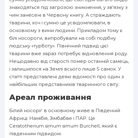
знаходяться під загрозою зникнення, у зв'язку з
чим занесені в Червону книгу. А страждають
тварини, хоч і сумно це усвідомлювати, в
основному з вини людини. Прикладом тому є
білі носороги, випробували на собі подібну
людську «турботу». Північний підвид цієї
тварини вже зараз потребує відновлення роду.
Нещодавно від старості помер останній самець,
і залишилося на Землі всього лише 5 самок. У
статті представлені деякі відомості про один з
найбільших представників тваринного світу.
Ареал проживання
Білий носоріг в основному живе в Південній
Африці: Намібія, Зімбабве і ПАР. Це
Ceratotherium simum simum Burchell, який є
південним підвидом.