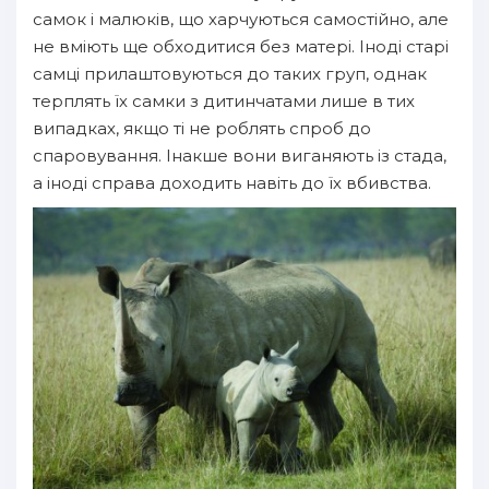
самок і малюків, що харчуються самостійно, але
не вміють ще обходитися без матері. Іноді старі
самці прилаштовуються до таких груп, однак
терплять їх самки з дитинчатами лише в тих
випадках, якщо ті не роблять спроб до
спаровування. Інакше вони виганяють із стада,
а іноді справа доходить навіть до їх вбивства.