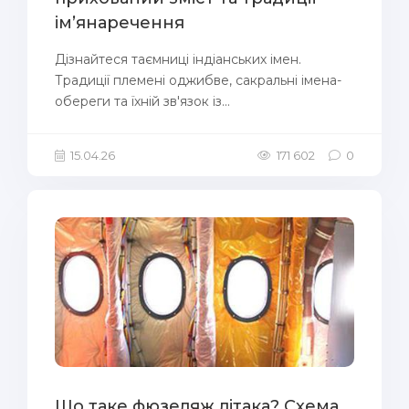
ім’янаречення
Дізнайтеся таємниці індіанських імен.
Традиції племені оджибве, сакральні імена-
обереги та їхній зв'язок із...
15.04.26
171 602
0
Що таке фюзеляж літака? Схема,