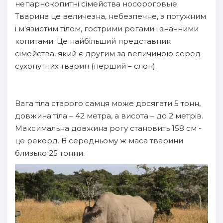
непарнокопитні сімейства носороговые.
Тварина це величезна, небезпечне, з потужним
і м'язистим тілом, гострими рогами і значними
копитами. Це найбільший представник
сімейства, який є другим за величиною серед
сухопутних тварин (перший – слон).
Вага тіла старого самця може досягати 5 тонн,
довжина тіла – 42 метра, а висота – до 2 метрів.
Максимальна довжина рогу становить 158 см -
це рекорд. В середньому ж маса тварини
близько 25 тонни.