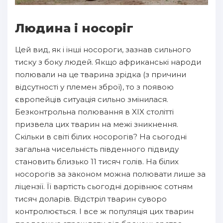
Людина і носоріг
Цей вид, як і інші носороги, зазнав сильного
тиску з боку людей. Якщо африканські народи
полювали на це тварина зрідка (з причини
відсутності у племен зброї), то з появою
європейців ситуація сильно змінилася.
Безконтрольна полювання в XIX столітті
призвела цих тварин на межі зникнення.
Скільки в світі білих носорогів? На сьогодні
загальна чисельність південного підвиду
становить близько 11 тисяч голів. На білих
носорогів за законом можна полювати лише за
ліцензії. Її вартість сьогодні дорівнює сотням
тисяч доларів. Відстріл тварин суворо
контролюється. І все ж популяція цих тварин