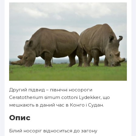
Другий підвид – північні носороги
Ceratotherium simum cottoni Lydekker, що
мешкають в даний час в Конго і Судан.
Опис
Білий носоріг відноситься до загону