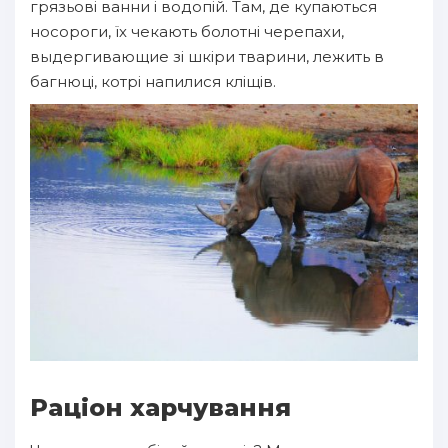
грязьові ванни і водопій. Там, де купаються
носороги, їх чекають болотні черепахи,
выдергивающие зі шкіри тварини, лежить в
багнюці, котрі напилися кліщів.
Раціон харчування