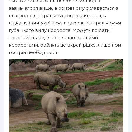
Чим живиться білий носоріг? Меню, як
зазначалося вище, в основному складається з
низькорослої трав'янистої рослинності, в
відкушуванні якої важливу роль відіграє нижня
губа цього виду носорога. Можуть поїдати і
чагарники, але, в порівнянні з іншими
носорогами, роблять це вкрай рідко, лише при
гострій необхідності.