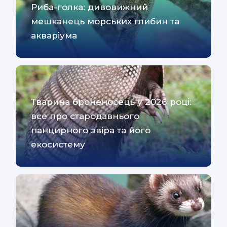
Риба-голка: дивовижний
мешканець морських глибин та
акваріума
Тварина броненосець у 2026 році:
все про стародавнього
панцирного звіра та його
екосистему