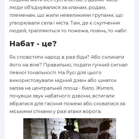
люди об'єднувалися за кланам, родам,
племенам, що жили невеликими групами, що
утворювали села і міста. Там, де є скупчення
людей, трапляються то пожежа, повінь, то набіг.
Набат - це?
Як сповістити народ в разі біди? Або скликати
його на віче? Правильно, подати гучний сигнал
певної тональності. На Русі для цього
використовували мідний дзвін або шматок
заліза на центральній площі - било. Жителі,
почувши звук набатного дзвони, встигали
зібратися для гасіння пожежі або сховатися за
міськими стінами у разі атаки ворога.