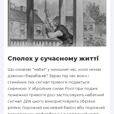
Сполох у сучасному житті
Що означає "набат" у нинішній час, коли немає
дзвони і барабанів? Зараз під час воєн і
стихійних лих сигнал тривоги подається
сиреною. У збройних силах Росії при подачі
пожежної тривоги досі застосовують набатний
сигнал. Для цього використовують обрізки
рейки, порожній кисневий балон або порожній
вогнегасник, пофарбовані в червоний колір.