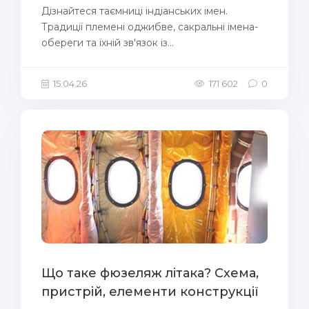
Дізнайтеся таємниці індіанських імен.
Традиції племені оджибве, сакральні імена-
обереги та їхній зв'язок із...
15.04.26
171 602
0
Що таке фюзеляж літака? Схема,
пристрій, елементи конструкції