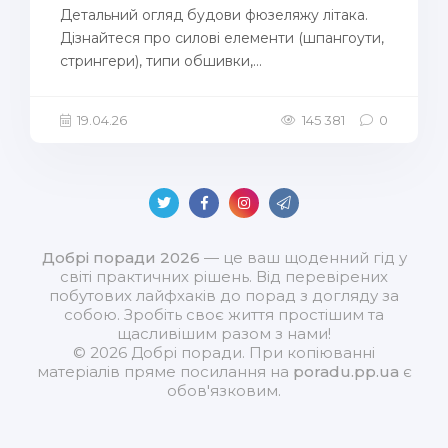
Детальний огляд будови фюзеляжу літака.
Дізнайтеся про силові елементи (шпангоути,
стрингери), типи обшивки,...
19.04.26
145 381
0
Добрі поради 2026
— це ваш щоденний гід у
світі практичних рішень. Від перевірених
побутових лайфхаків до порад з догляду за
собою. Зробіть своє життя простішим та
щасливішим разом з нами!
© 2026 Добрі поради. При копіюванні
матеріалів пряме посилання на
poradu.pp.ua
є
обов'язковим.