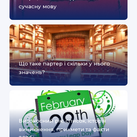
сучасну мову
Що таке партер і скільки у нього
значень?
Високосний рік: список, історія
виникнення, прикмети та факти