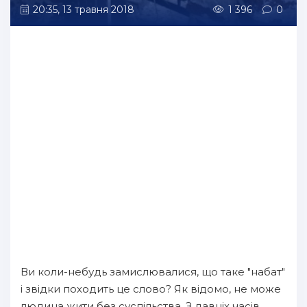
20:35, 13 травня 2018
1 396
0
Ви коли-небудь замислювалися, що таке "набат"
і звідки походить це слово? Як відомо, не може
людина жити без суспільства. З давніх часів