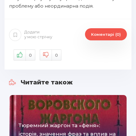
проблему або неординарна подія.
Додати
Коментарі (0)
у мою стрічку
0
0
Читайте також
Тюремний жаргон та «феня»:
історія, значення фраз та вплив на