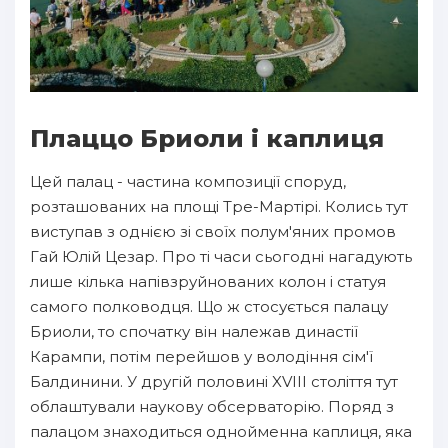
Плаццо Бриоли і каплиця
Цей палац - частина композиції споруд,
розташованих на площі Тре-Мартірі. Колись тут
виступав з однією зі своїх полум'яних промов
Гай Юлій Цезар. Про ті часи сьогодні нагадують
лише кілька напівзруйнованих колон і статуя
самого полководця. Що ж стосується палацу
Бриоли, то спочатку він належав династії
Карампи, потім перейшов у володіння сім'ї
Балдинини. У другій половині XVIII століття тут
облаштували наукову обсерваторію. Поряд з
палацом знаходиться однойменна каплиця, яка