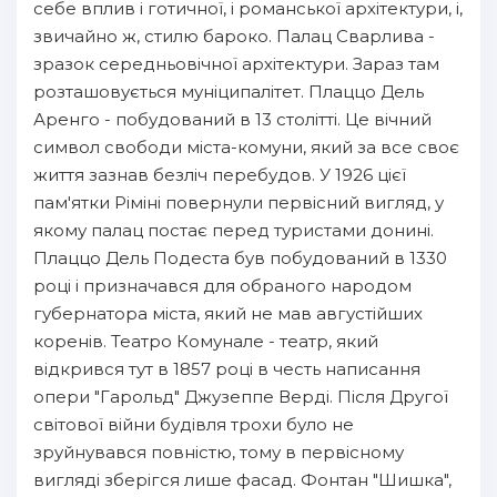
себе вплив і готичної, і романської архітектури, і,
звичайно ж, стилю бароко. Палац Сварлива -
зразок середньовічної архітектури. Зараз там
розташовується муніципалітет. Плаццо Дель
Аренго - побудований в 13 столітті. Це вічний
символ свободи міста-комуни, який за все своє
життя зазнав безліч перебудов. У 1926 цієї
пам'ятки Ріміні повернули первісний вигляд, у
якому палац постає перед туристами донині.
Плаццо Дель Подеста був побудований в 1330
році і призначався для обраного народом
губернатора міста, який не мав августійших
коренів. Театро Комунале - театр, який
відкрився тут в 1857 році в честь написання
опери "Гарольд" Джузеппе Верді. Після Другої
світової війни будівля трохи було не
зруйнувався повністю, тому в первісному
вигляді зберігся лише фасад. Фонтан "Шишка",