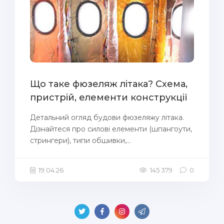
Що таке фюзеляж літака? Схема,
пристрій, елементи конструкції
Детальний огляд будови фюзеляжу літака.
Дізнайтеся про силові елементи (шпангоути,
стрингери), типи обшивки,...
19.04.26
145 379
0