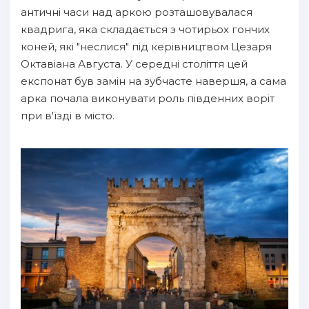
античні часи над аркою розташовувалася
квадрига, яка складається з чотирьох гончих
коней, які "неслися" під керівництвом Цезаря
Октавіана Августа. У середні століття цей
експонат був замін на зубчасте навершя, а сама
арка почала виконувати роль південних воріт
при в'їзді в місто.