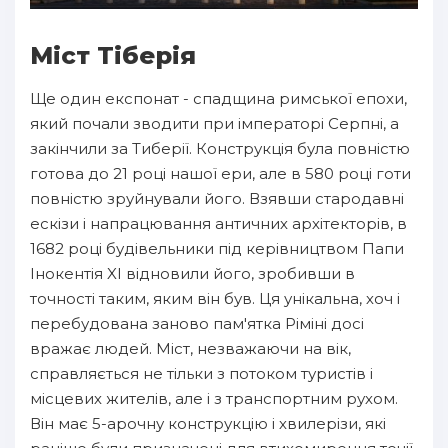
Міст Тіберія
Ще один експонат - спадщина римської епохи,
який почали зводити при імператорі Серпні, а
закінчили за Тиберії. Конструкція була повністю
готова до 21 році нашої ери, але в 580 році готи
повністю зруйнували його. Взявши стародавні
ескізи і напрацювання античних архітекторів, в
1682 році будівельники під керівництвом Папи
Інокентія XI відновили його, зробивши в
точності таким, яким він був. Ця унікальна, хоч і
перебудована заново пам'ятка Ріміні досі
вражає людей. Міст, незважаючи на вік,
справляється не тільки з потоком туристів і
місцевих жителів, але і з транспортним рухом.
Він має 5-арочну конструкцію і хвилерізи, які