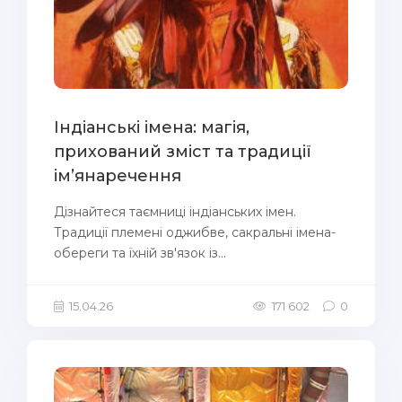
Індіанські імена: магія,
прихований зміст та традиції
ім’янаречення
Дізнайтеся таємниці індіанських імен.
Традиції племені оджибве, сакральні імена-
обереги та їхній зв'язок із...
15.04.26
171 602
0