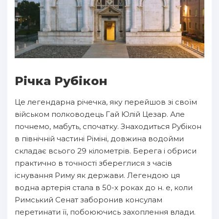
Річка Рубікон
Це легендарна річечка, яку перейшов зі своїм
військом полководець Гай Юлій Цезар. Але
почнемо, мабуть, спочатку. Знаходиться Рубікон
в північній частині Ріміні, довжина водойми
складає всього 29 кілометрів. Берега і обриси
практично в точності збереглися з часів
існування Риму як держави. Легендою ця
водна артерія стала в 50-х роках до н. е, коли
Римський Сенат заборонив консулам
перетинати її, побоюючись захоплення влади.