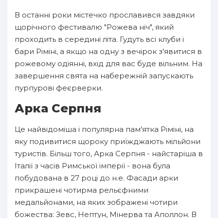
В останні роки містечко прославився завдяки
щорічного фестивалю "Рожева ніч", який
проходить в середині літа. Гудуть всі клуби і
бари Ріміні, а якщо на одну з вечірок з'явитися в
рожевому одіянні, вхід для вас буде вільним. На
завершення свята на набережній запускають
пурпурові феєрверки.
Арка Серпня
Це найвідоміша і популярна пам'ятка Ріміні, на
яку подивитися щороку приїжджають мільйони
туристів. Більш того, Арка Серпня - найстаріша в
Італії з часів Римської імперії - вона була
побудована в 27 році до н.е. Фасади арки
прикрашені чотирма рельєфними
медальйонами, на яких зображені чотири
божества: Зевс, Нептун, Мінерва та Аполлон. В