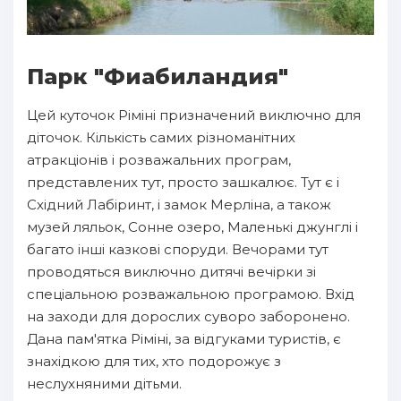
Парк "Фиабиландия"
Цей куточок Ріміні призначений виключно для
діточок. Кількість самих різноманітних
атракціонів і розважальних програм,
представлених тут, просто зашкалює. Тут є і
Східний Лабіринт, і замок Мерліна, а також
музей ляльок, Сонне озеро, Маленькі джунглі і
багато інші казкові споруди. Вечорами тут
проводяться виключно дитячі вечірки зі
спеціальною розважальною програмою. Вхід
на заходи для дорослих суворо заборонено.
Дана пам'ятка Ріміні, за відгуками туристів, є
знахідкою для тих, хто подорожує з
неслухняними дітьми.