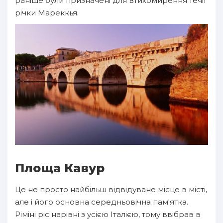
раніше були призначені для втихомирення течії
річки Мареккья.
Площа Кавур
Це не просто найбільш відвідуване місце в місті,
але і його основна середньовічна пам'ятка.
Ріміні ріс нарівні з усією Італією, тому ввібрав в