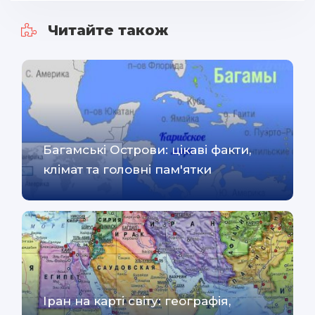
Читайте також
Багамські Острови: цікаві факти,
клімат та головні пам'ятки
Іран на карті світу: географія,