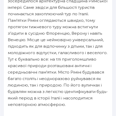
зосередилося архітектурна спадщина Римської
імперії. Саме звідси для більшості туристів
починається захоплюючий тур по Італії.
Пам'ятки Ріміні оглядаються швидко, тому
протягом тижневого туру можна встигнути
з'їздити в сусідню Флоренцію, Верону і навіть
Венецію. Місце це неймовірно універсальний,
підходить як для відпочинку з дітьми, так і для
молодіжного відпустки, галасливого і веселого.
Тут є буквально все: на тлі приголомшливо
красивої природи розташовані античні і
середньовічні пам'ятки. Місто Ріміні будувався
багато століть і неодноразово руйнувався як
людиною, так і природою. По його вуличках і
будівлям можна з легкістю ідентифікувати будь-
який період в історії Італії і насолодитися
неповторною атмосферою.