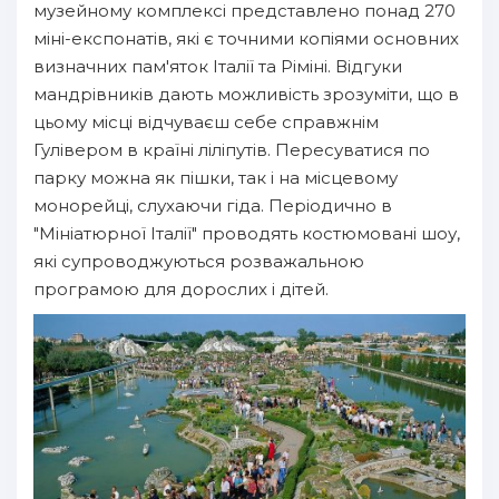
музейному комплексі представлено понад 270
міні-експонатів, які є точними копіями основних
визначних пам'яток Італії та Ріміні. Відгуки
мандрівників дають можливість зрозуміти, що в
цьому місці відчуваєш себе справжнім
Гулівером в країні ліліпутів. Пересуватися по
парку можна як пішки, так і на місцевому
монорейці, слухаючи гіда. Періодично в
"Мініатюрної Італії" проводять костюмовані шоу,
які супроводжуються розважальною
програмою для дорослих і дітей.