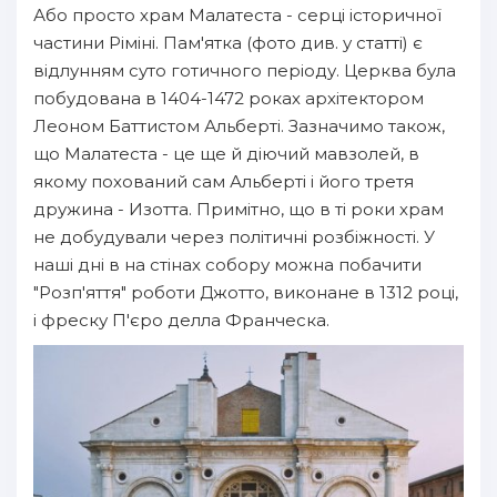
Або просто храм Малатеста - серці історичної
частини Ріміні. Пам'ятка (фото див. у статті) є
відлунням суто готичного періоду. Церква була
побудована в 1404-1472 роках архітектором
Леоном Баттистом Альберті. Зазначимо також,
що Малатеста - це ще й діючий мавзолей, в
якому похований сам Альберті і його третя
дружина - Изотта. Примітно, що в ті роки храм
не добудували через політичні розбіжності. У
наші дні в на стінах собору можна побачити
"Розп'яття" роботи Джотто, виконане в 1312 році,
і фреску П'єро делла Франческа.