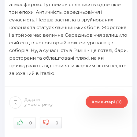
атмосферою. Тут немов сплелися в одне ціле
три епохи: Античність, середньовіччя і
сучасність. Перша застигла в зруйнованих
колонах та статуях язичницьких богів. Жорстоке
і в той же час величне Середньовіччя залишило
свій слід в неповторній архітектурі палаців і
соборів. Ну, а сучасність в Ріміні - це готелі, бари,
ресторани та облаштовані пляжі, на які
приїжджають відпочивати жарким літом всі, хто
закоханий в Італію.
Додати
Коментарі (0)
у мою стрічку
0
0