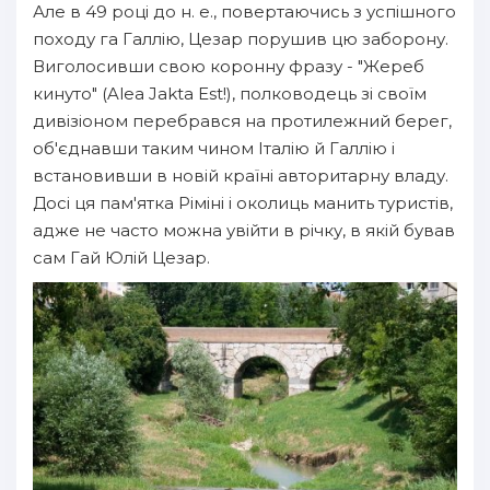
Але в 49 році до н. е., повертаючись з успішного
походу га Галлію, Цезар порушив цю заборону.
Виголосивши свою коронну фразу - "Жереб
кинуто" (Alea Jakta Est!), полководець зі своїм
дивізіоном перебрався на протилежний берег,
об'єднавши таким чином Італію й Галлію і
встановивши в новій країні авторитарну владу.
Досі ця пам'ятка Ріміні і околиць манить туристів,
адже не часто можна увійти в річку, в якій бував
сам Гай Юлій Цезар.