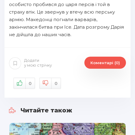
особисто пробився до царя персів і той в
страху втік. Це звернув у втечу всю перську
армію. Македонці погнали варварів,
закінчилася битва при Ісе. Дата розгрому Дарія
не дійшла до наших часів.
Додати
Коментарі (0)
у мою стрічку
0
0
Читайте також