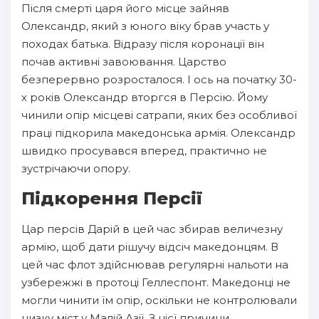
Після смерті царя його місце зайняв
Олександр, який з юного віку брав участь у
походах батька. Відразу після коронації він
почав активні завоювання. Царство
безперервно розросталося. І ось на початку 30-
х років Олександр вторгся в Персію. Йому
чинили опір місцеві сатрапи, яких без особливої
праці підкорила македонська армія. Олександр
швидко просувався вперед, практично не
зустрічаючи опору.
Підкорення Персії
Цар персів Дарій в цей час збирав величезну
армію, щоб дати рішучу відсіч македонцям. В
цей час флот здійснював регулярні нальоти на
узбережжі в протоці Геллеспонт. Македонці не
могли чинити їм опір, оскільки не контролювали
низку міст у Малій Азії. З цієї причини,