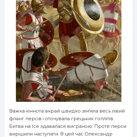
Важка кіннота вкрай швидко зім'яла весь лівий
фланг персів і оточувала грецьких гоплітів.
Битва на Ісе здавалася виграною. Проте перси
вирішили наступати. В цей час Олександр