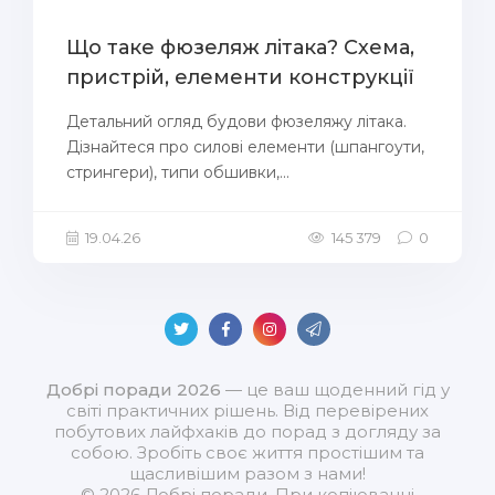
Що таке фюзеляж літака? Схема,
пристрій, елементи конструкції
Детальний огляд будови фюзеляжу літака.
Дізнайтеся про силові елементи (шпангоути,
стрингери), типи обшивки,...
19.04.26
145 379
0
Добрі поради 2026
— це ваш щоденний гід у
світі практичних рішень. Від перевірених
побутових лайфхаків до порад з догляду за
собою. Зробіть своє життя простішим та
щасливішим разом з нами!
© 2026 Добрі поради. При копіюванні