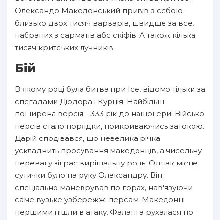
Олександр Македонський привів з собою
близько двох тисяч варварів, швидше за все,
набраних з сарматів або скіфів. А також кілька
тисяч критських лучників.
Бій
В якому році була битва при Ісе, відомо тільки за
спогадами Діодора і Курція. Найбільш
поширена версія - 333 рік до нашої ери. Військо
персів стало порядки, прикриваючись затокою.
Дарій сподівався, що невелика річка
ускладнить просування македонців, а чисельну
перевагу зіграє вирішальну роль. Однак місце
сутички було на руку Олександру. Він
спеціально маневрував по горах, нав'язуючи
саме вузьке узбережжі персам. Македонці
першими пішли в атаку. Фаланга рухалася по