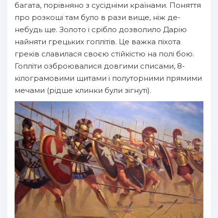
багата, порівняно з сусідніми країнами. Поняття
про розкоші там було в рази вище, ніж де-
небудь ще. Золото і срібло дозволило Дарію
найняти грецьких гоплітів. Це важка піхота
греків славилася своєю стійкістю на полі бою.
Гопліти озброювалися довгими списами, 8-
кілограмовими щитами і полуторними прямими
мечами (рідше клинки були зігнуті).