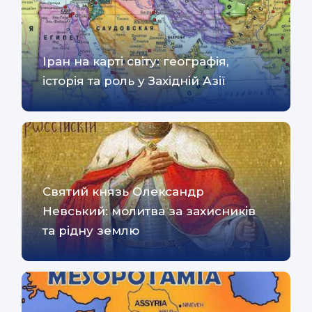
Іран на карті світу: географія,
історія та роль у Західній Азії
Святий князь Олександр
Невський: молитва за захисників
та рідну землю