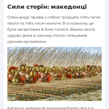
Сили сторін: македонці
Олександр привів з собою тридцять п'ять тисяч
піхоти та п'ять тисяч кінноти. В основному це
були загартовані в боях гопліти. Важка піхота
чудово діяла в одному строю і атакувала
єдиним організмом.
Багатьох найманців закликала битва при Ісе.