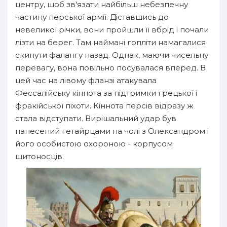
центру, щоб зв'язати найбільш небезпечну
частину перської армії. Діставшись до
невеликої річки, вони пройшли її вбрід і почали
лізти на берег. Там наймані гопліти намагалися
скинути фалангу назад. Однак, маючи чисельну
перевагу, вона повільно посувалася вперед. В
цей час на лівому фланзі атакувала
Фессалійську кіннота за підтримки грецької і
фракійської піхоти. Кіннота персів відразу ж
стала відступати. Вирішальний удар був
нанесений гетайрцами на чолі з Олександром і
його особистою охороною - корпусом
щитоносців.