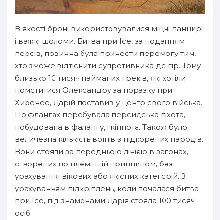
В якості броні використовувалися міцні панцирі
і важкі шоломи. Битва при Ісе, за поданням
персів, повинна була принести перемогу тим,
хто зможе відтіснити супротивника до гір. Тому
близько 10 тисяч найманих греків, які хотіли
помститися Олександру за поразку при
Хиренее, Дарій поставив у центр свого війська.
По флангах перебувала персидська піхота,
побудована в фалангу, і кіннота. Також було
величезна кількість воїнів з підкорених народів.
Вони стояли за передньою лінією в загонах,
створених по племінній принципом, без
урахування вікових або якісних категорій. З
урахуванням підкріплень, коли почалася битва
при Ісе, під знаменами Дарія стояла 100 тисяч
осіб.