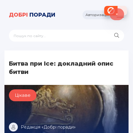
×
ДОБРІ
ПОРАДИ
Авторизація
Битва при Ісе: докладний опис
битви
Цікаве
Редакція «Добрі поради»