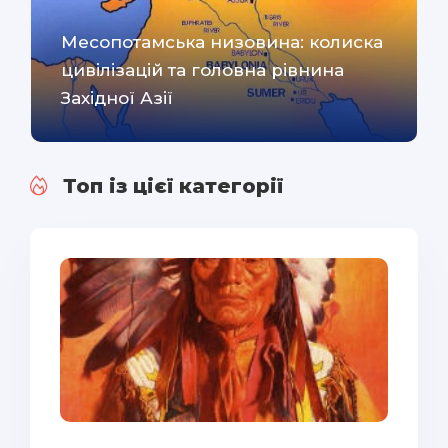
Месопотамська низовина: колиска
цивілізацій та головна рівнина
Західної Азії
Топ із цієї категорії