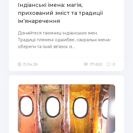
Індіанські імена: магія,
прихований зміст та традиції
ім’янаречення
Дізнайтеся таємниці індіанських імен.
Традиції племені оджибве, сакральні імена-
обереги та їхній зв'язок із...
15.04.26
171 602
0