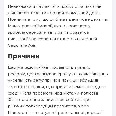
Незважаючи на давність події, до наших днів
дійшли різні факти про цей знаменний день.
Причина в тому, що ця битва дала нове дихання
Македонської імперії, яка, в свою чергу,
зробила серйозний вплив на розвиток
цивілізації і розселення етносів в південній
Європі та Азії.
Причини
Цар Македонії Філіп провів ряд значних
реформ, централізував країну, а також збільшив
чисельність регулярних військ. Він збільшив
територію країни, підкоривши землі на півдні і
сході. Після перемоги над містами-полісами
Філіп остаточно заявив про себе як про
рішучий полководця і правителя, а про
Македонії - як потужної регіональної державі.