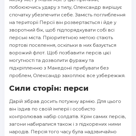
побоюючись удару з тилу, Олександр вирішує
спочатку убезпечити себе. Замість поглиблення
на території Персії він розвертається і йде у
зворотний бік, щоб підпорядкувати собі всі
перські міста. Пріоритетною метою стають
портові поселення, оскільки в них базується
ворожий флот. Щоб позбавити персів цієї
могутності та дозволити фуражу та
підкріпленню з Македонії прибувати без
проблем, Олександр захоплює все узбережжя.
Сили сторін: перси
Дарій зібрав досить потужну армію. Для цього
він їздив по своїй імперії і особисто
контролював набір солдатів. Крім самих персів,
загони набиралися також і з підкорених ними
народів. Персія того часу була надзвичайно