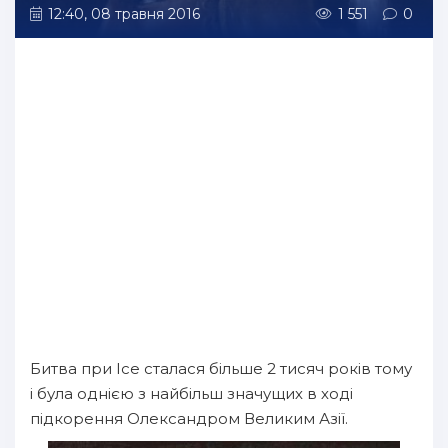
12:40, 08 травня 2016
1 551
0
Битва при Ісе сталася більше 2 тисяч років тому
і була однією з найбільш значущих в ході
підкорення Олександром Великим Азії.