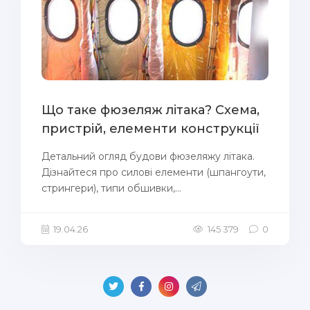
Що таке фюзеляж літака? Схема,
пристрій, елементи конструкції
Детальний огляд будови фюзеляжу літака.
Дізнайтеся про силові елементи (шпангоути,
стрингери), типи обшивки,...
19.04.26
145 379
0