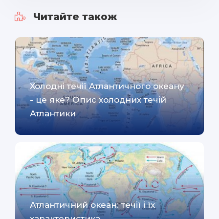
Читайте також
Холодні течії Атлантичного океану
- це яке? Опис холодних течій
Атлантики
Атлантичний океан: течії і їх
характеристика