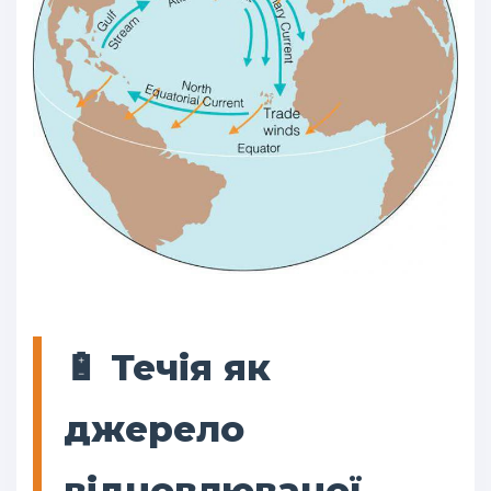
🔋 Течія як
джерело
відновлюваної