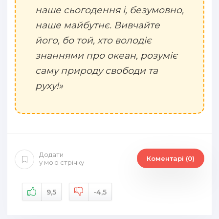
наше сьогодення і, безумовно,
наше майбутнє. Вивчайте
його, бо той, хто володіє
знаннями про океан, розуміє
саму природу свободи та
руху!»
Додати
Коментарі (0)
у мою стрічку
9,5
-4,5