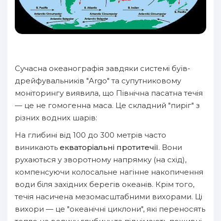
Сучасна океанографія завдяки системі буїв-
дрейфувальників "Argo" та супутниковому
моніторингу виявила, що Північна пасатна течія
— це не гомогенна маса. Це складний "пиріг" з
різних водних шарів:
На глибині від 100 до 300 метрів часто
виникають
екваторіальні протитечії
. Вони
рухаються у зворотному напрямку (на схід),
компенсуючи колосальне нагінне накопичення
води біля західних берегів океанів. Крім того,
течія насичена мезомасштабними вихорами. Ці
вихори — це "океанічні циклони", які переносять