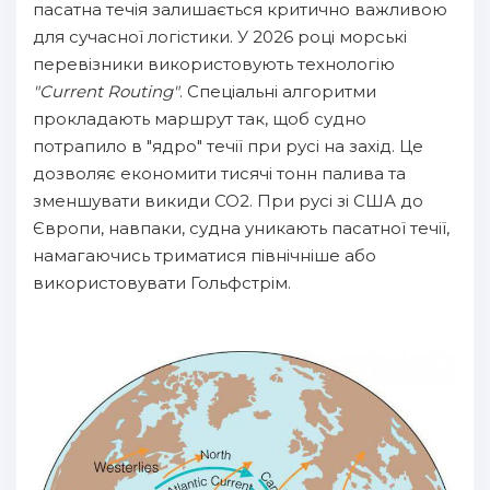
пасатна течія залишається критично важливою
для сучасної логістики. У 2026 році морські
перевізники використовують технологію
"Current Routing"
. Спеціальні алгоритми
прокладають маршрут так, щоб судно
потрапило в "ядро" течії при русі на захід. Це
дозволяє економити тисячі тонн палива та
зменшувати викиди CO2. При русі зі США до
Європи, навпаки, судна уникають пасатної течії,
намагаючись триматися північніше або
використовувати Гольфстрім.