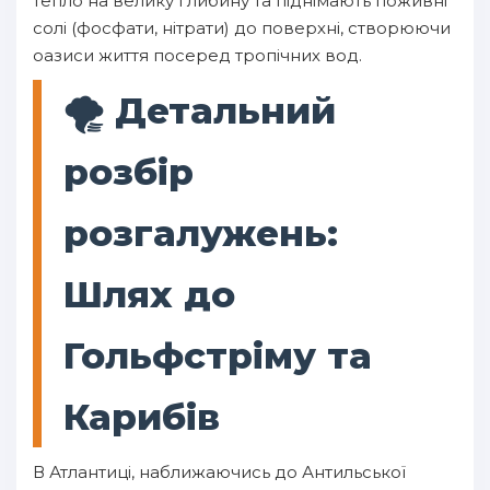
тепло на велику глибину та піднімають поживні
солі (фосфати, нітрати) до поверхні, створюючи
оазиси життя посеред тропічних вод.
🌪️ Детальний
розбір
розгалужень:
Шлях до
Гольфстріму та
Карибів
В Атлантиці, наближаючись до Антильської