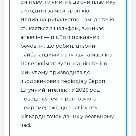
сміттєвої плями, не даючи пластику
виходити за межі тропіків.
Вплив на рибальство:
Там, де течія
стикається з шельфом, виникає
апвелінг — підйом поживних
речовин, що робить ці зони
найбагатшими на тунця та марліна.
Палеоклімат:
Зупинка цієї течії в
минулому призводила до
льодовикових періодів у Європі.
Штучний інтелект:
У 2026 році
поведінку течії прогнозують
нейромережі, що аналізують
мільярди точок даних у реальному
часі.