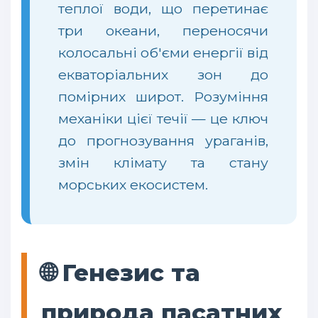
теплої води, що перетинає
три океани, переносячи
колосальні об'єми енергії від
екваторіальних зон до
помірних широт. Розуміння
механіки цієї течії — це ключ
до прогнозування ураганів,
змін клімату та стану
морських екосистем.
🌐 Генезис та
природа пасатних