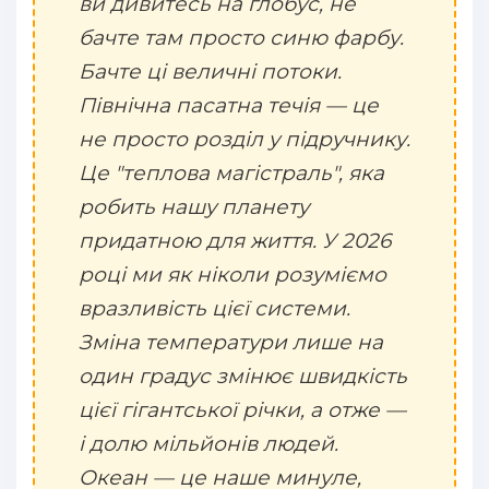
ви дивитесь на глобус, не
бачте там просто синю фарбу.
Бачте ці величні потоки.
Північна пасатна течія — це
не просто розділ у підручнику.
Це "теплова магістраль", яка
робить нашу планету
придатною для життя. У 2026
році ми як ніколи розуміємо
вразливість цієї системи.
Зміна температури лише на
один градус змінює швидкість
цієї гігантської річки, а отже —
і долю мільйонів людей.
Океан — це наше минуле,