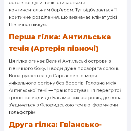
острівної дуги, течія стикається з
континентальним бар'єром. Тут відбувається її
критичне розділення, що визначає клімат усієї
Північної півкулі.
Перша гілка: Антильська
течія (Артерія півночі)
Ця гілка огинає Великі Антильські острови з
північного боку. Її води дуже прозорі та солоні.
Вона рухається до Саргасового моря —
унікального регіону без берегів. Головна місія
Антильської течії — транспортування перегрітої
тропічної води до Багамських островів, де вона
з'єднується з Флоридською течією, формуючи
Гольфстрім
.
Друга гілка: Гвіансько-