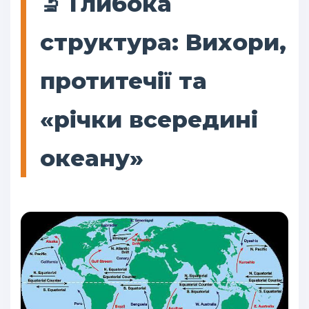
🔬 Глибока
структура: Вихори,
протитечії та
«річки всередині
океану»