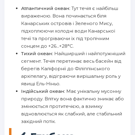
Атлантичний океан:
Тут течія є найбільш
вираженою. Вона починається біля
Канарських островів і Зеленого Мису,
підхоплюючи холодні води Канарської
течії та прогріваючи їх під тропічним
сонцем до +26...+28°C.
Тихий океан:
Найширший і найпотужніший
сегмент. Течія перетинає весь басейн від
берегів Каліфорнії до Філіппінського
архіпелагу, відіграючи вирішальну роль у
явищі Ель-Ніньо.
Індійський океан:
Має унікальну мусонну
природу. Влітку вона фактично зникає або
змінюється протитечією, а взимку
відновлюється як слабкий, але стабільний
західний потік.