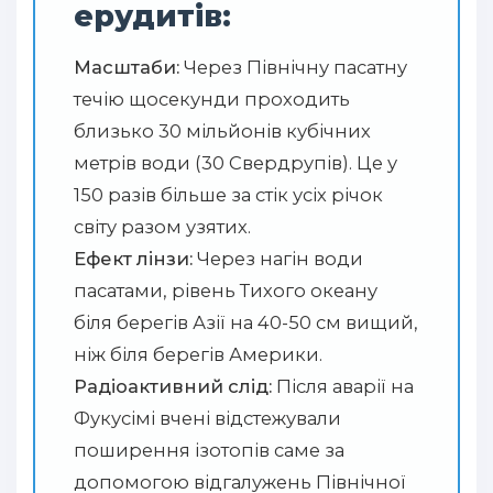
ерудитів:
Масштаби:
Через Північну пасатну
течію щосекунди проходить
близько 30 мільйонів кубічних
метрів води (30 Свердрупів). Це у
150 разів більше за стік усіх річок
світу разом узятих.
Ефект лінзи:
Через нагін води
пасатами, рівень Тихого океану
біля берегів Азії на 40-50 см вищий,
ніж біля берегів Америки.
Радіоактивний слід:
Після аварії на
Фукусімі вчені відстежували
поширення ізотопів саме за
допомогою відгалужень Північної