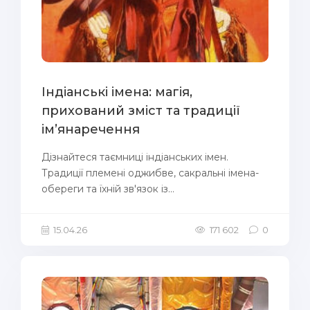
Індіанські імена: магія,
прихований зміст та традиції
ім’янаречення
Дізнайтеся таємниці індіанських імен.
Традиції племені оджибве, сакральні імена-
обереги та їхній зв'язок із...
15.04.26
171 602
0