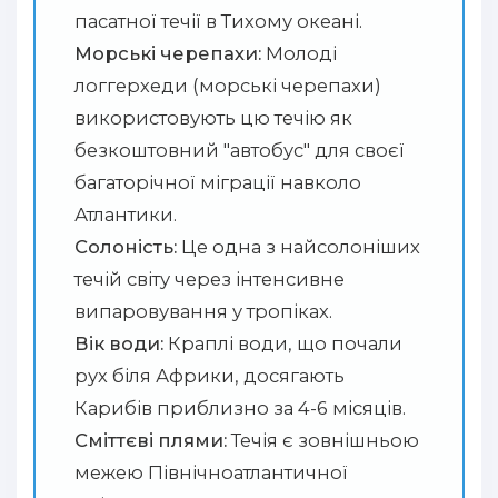
пасатної течії в Тихому океані.
Морські черепахи:
Молоді
логгерхеди (морські черепахи)
використовують цю течію як
безкоштовний "автобус" для своєї
багаторічної міграції навколо
Атлантики.
Солоність:
Це одна з найсолоніших
течій світу через інтенсивне
випаровування у тропіках.
Вік води:
Краплі води, що почали
рух біля Африки, досягають
Карибів приблизно за 4-6 місяців.
Сміттєві плями:
Течія є зовнішньою
межею Північноатлантичної