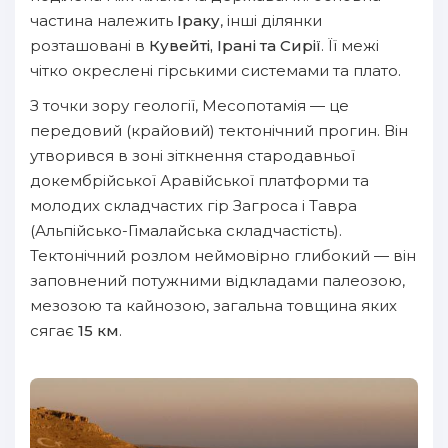
частина належить
Іраку
, інші ділянки
розташовані в
Кувейті, Ірані та Сирії
. Її межі
чітко окреслені гірськими системами та плато.
З точки зору геології, Месопотамія — це
передовий (крайовий) тектонічний прогин. Він
утворився в зоні зіткнення стародавньої
докембрійської Аравійської платформи та
молодих складчастих гір Загроса і Тавра
(Альпійсько-Гімалайська складчастість).
Тектонічний розлом неймовірно глибокий — він
заповнений потужними відкладами палеозою,
мезозою та кайнозою, загальна товщина яких
сягає
15 км
.