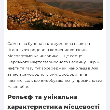
Саме така будова надр зумовила наявність
гігантських родовищ корисних копалин.
Месопотамська низовина — це серце
Перського нафтогазоносного басейну
. Окрім
нафти та газу, тут зосереджені найбільші в Азії
запаси самородної сірки, фосфоритів та
кам'яної солі, що видобуваються у промислових
масштабах.
Рельєф та унікальна
характеристика місцевості