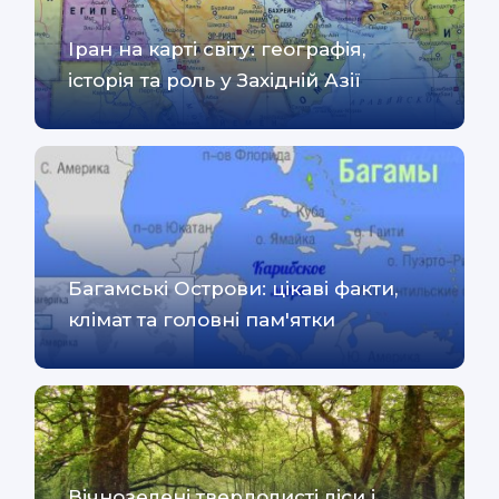
Іран на карті світу: географія,
історія та роль у Західній Азії
Багамські Острови: цікаві факти,
клімат та головні пам'ятки
Вічнозелені твердолисті ліси і