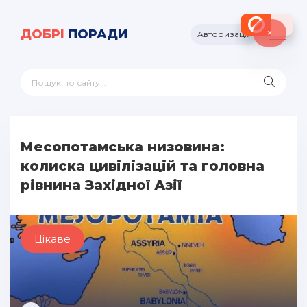
×
ДОБРІ
ПОРАДИ
Авторизація
Месопотамська низовина:
колиска цивілізацій та головна
рівнина Західної Азії
Цікаве