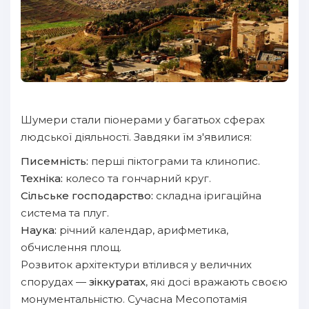
Шумери стали піонерами у багатьох сферах
людської діяльності. Завдяки їм з'явилися:
Писемність:
перші піктограми та клинопис.
Техніка:
колесо та гончарний круг.
Сільське господарство:
складна іригаційна
система та плуг.
Наука:
річний календар, арифметика,
обчислення площ.
Розвиток архітектури втілився у величних
спорудах —
зіккуратах
, які досі вражають своєю
монументальністю. Сучасна Месопотамія