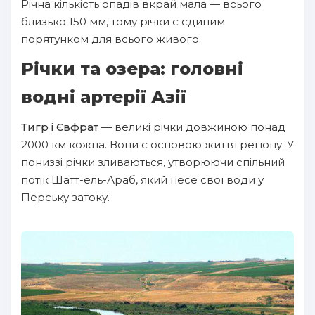
Річна кількість опадів вкрай мала — всього
близько 150 мм, тому річки є єдиним
порятунком для всього живого.
Річки та озера: головні
водні артерії Азії
Тигр і Євфрат
— великі річки довжиною понад
2000 км кожна. Вони є основою життя регіону. У
пониззі річки зливаються, утворюючи спільний
потік Шатт-ель-Араб, який несе свої води у
Перську затоку.