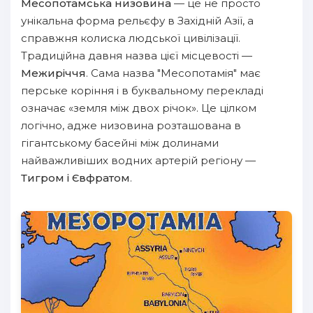
Месопотамська низовина
— це не просто
унікальна форма рельєфу в Західній Азії, а
справжня колиска людської цивілізації.
Традиційна давня назва цієї місцевості —
Межиріччя
. Сама назва "Месопотамія" має
перське коріння і в буквальному перекладі
означає «земля між двох річок». Це цілком
логічно, адже низовина розташована в
гігантському басейні між долинами
найважливіших водних артерій регіону —
Тигром і Євфратом
.