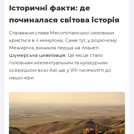
Історичні факти: де
починалася світова історія
Справжня слава Месопотамської низовини
криється в її минулому. Саме тут, у родючому
Межиріччі, виникла перша на планеті
Шумерська цивілізація
. Це місце стало
головним інтелектуальним та культурним
осередком всієї Азії ще у VIII тисячолітті до
нашої ери.