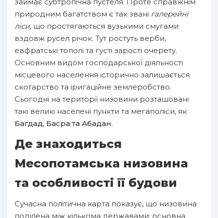
займає субтропічна пустеля. Проте справжнім
природним багатством є так звані
галерейні
ліси
, що простягаються вузькими смугами
вздовж русел річок. Тут ростуть верби,
евфратські тополі та густі зарості очерету.
Основним видом господарської діяльності
місцевого населення історично залишається
скотарство та іригаційне землеробство.
Сьогодні на території низовини розташовані
такі великі населені пункти та мегаполіси, як
Багдад, Басра та Абадан
.
Де знаходиться
Месопотамська низовина
та особливості її будови
Сучасна політична карта показує, що низовина
поділена між кількома державами: основна