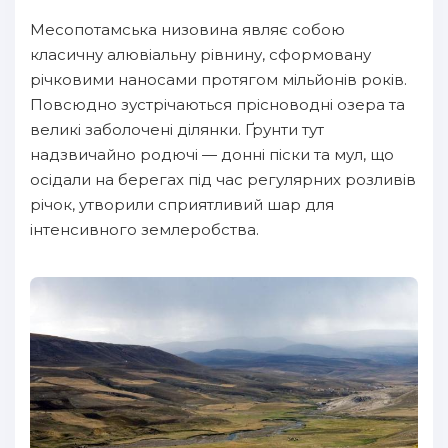
Месопотамська низовина являє собою
класичну алювіальну рівнину, сформовану
річковими наносами протягом мільйонів років.
Повсюдно зустрічаються прісноводні озера та
великі заболочені ділянки. Ґрунти тут
надзвичайно родючі — донні піски та мул, що
осідали на берегах під час регулярних розливів
річок, утворили сприятливий шар для
інтенсивного землеробства.