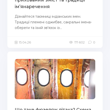
ім’янаречення
Дізнайтеся таємниці індіанських імен.
Традиції племені оджибве, сакральні імена-
обереги та їхній зв'язок із...
15.04.26
171 602
0
Що таке фюзеляж літака? Схема,