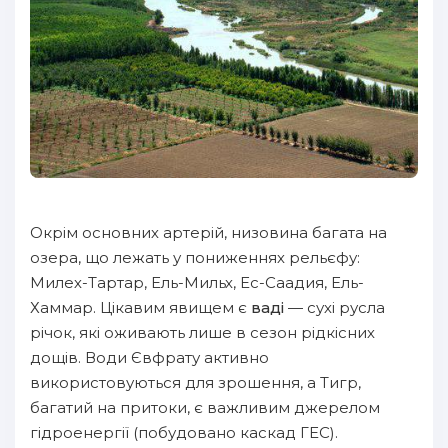
Окрім основних артерій, низовина багата на
озера, що лежать у пониженнях рельєфу:
Милех-Тартар, Ель-Мильх, Ес-Саадия, Ель-
Хаммар. Цікавим явищем є
ваді
— сухі русла
річок, які оживають лише в сезон рідкісних
дощів. Води Євфрату активно
використовуються для зрошення, а Тигр,
багатий на притоки, є важливим джерелом
гідроенергії (побудовано каскад ГЕС).