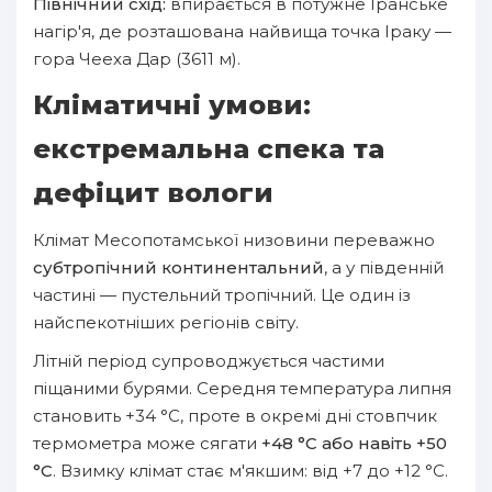
Північний схід:
впирається в потужне Іранське
нагір'я, де розташована найвища точка Іраку —
гора Чееха Дар (3611 м).
Кліматичні умови:
екстремальна спека та
дефіцит вологи
Клімат Месопотамської низовини переважно
субтропічний континентальний
, а у південній
частині — пустельний тропічний. Це один із
найспекотніших регіонів світу.
Літній період супроводжується частими
піщаними бурями. Середня температура липня
становить +34 °С, проте в окремі дні стовпчик
термометра може сягати
+48 °С або навіть +50
°С
. Взимку клімат стає м'якшим: від +7 до +12 °С.