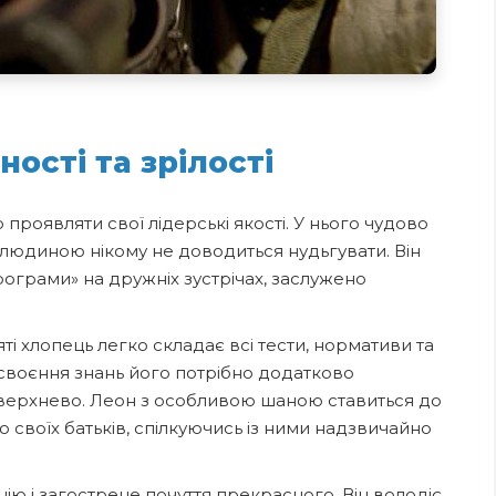
ості та зрілості
роявляти свої лідерські якості. У нього чудово
ю людиною нікому не доводиться нудьгувати. Він
рограми» на дружніх зустрічах, заслужено
ті хлопець легко складає всі тести, нормативи та
асвоєння знань його потрібно додатково
оверхнево. Леон з особливою шаною ставиться до
о своїх батьків, спілкуючись із ними надзвичайно
ію і загострене почуття прекрасного. Він володіє