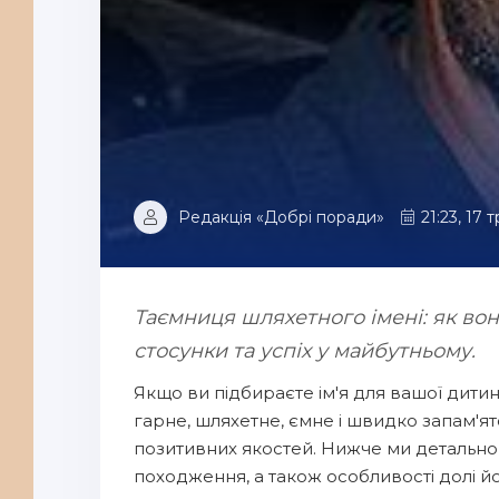
Редакція «Добрі поради»
21:23, 17 
Таємниця шляхетного імені: як вон
стосунки та успіх у майбутньому.
Якщо ви підбираєте ім'я для вашої дитин
гарне, шляхетне, ємне і швидко запам'ято
позитивних якостей. Нижче ми детально
походження, а також особливості долі йо