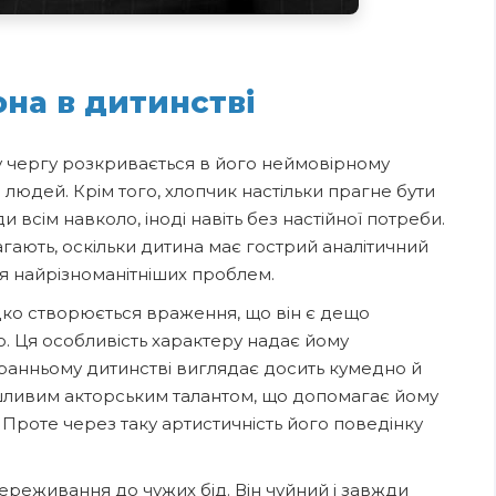
на в дитинстві
у чергу розкривається в його неймовірному
о людей. Крім того, хлопчик настільки прагне бути
 всім навколо, іноді навіть без настійної потреби.
гають, оскільки дитина має гострий аналітичний
я найрізноманітніших проблем.
дко створюється враження, що він є дещо
 Ця особливість характеру надає йому
ранньому дитинстві виглядає досить кумедно й
шливим акторським талантом, що допомагає йому
. Проте через таку артистичність його поведінку
ереживання до чужих бід. Він чуйний і завжди