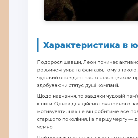
Характеристика в юн
Подорослішавши, Леон починає активно п
розвинені уява та фантазія, тому з тако
чудовий оповідач і часто стає «цвяхом п
здобуваючи статус душі компанії.
Щодо навчання, то завдяки чудовій пам'я
іспити. Однак для дійсно ґрунтовного з
мотивувати, інакше він робитиме все п
старшого покоління, і в першу чергу — д
чемно.
Цей чоловік має тонку душевну організац