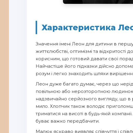
Характеристика Лео
Значення імені Леон для дитини в перш
життєлюбстві, оптимізмі та відкритості д
корисним, що готовий давати свої поради
Найчастіше його підказки дійсно допома
розум і легко знаходить шляхи вирішенн
Леон дуже багато думає, через що нері
повільною або нерозторопною людиною.
надзвичайно серйозного вигляду, що в 
мило. Хлопчик також володіє приголом
триматися на висоті в будь-якій компанії
буває важко передбачити.
Малюк яскраво виявляє співчуття і співп