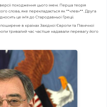
 версії походження цього імені. Перша теорія
ого слова, яке перекладається як **«лев»**. Друга
дносить це ім'я до Стародавньої Греції.
оширене в країнах Західної Європи та Північної
вропи тривалий час частіше надавали перевагу його