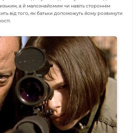
зьким, а й малознайомим чи навіть стороннім
ить від того, як батьки допоможуть йому розвинути
ості.