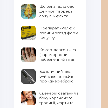
Що означає слово
Деміург: творець
світу в міфах та
фентезі
Препарат «Реліф»:
повний огляд форм
випуску,
властивостей та
правил
Комар-довгоніжка
застосування
(карамора): чи
небезпечний гігант
для людини?
Балістичний ніж:
руйнування міфів
про «диво-зброю
Сценарій сватання з
боку нареченого:
традиції, жарти та
сучасний підхід