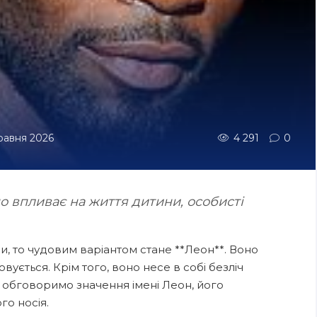
травня 2026
4 291
0
о впливає на життя дитини, особисті
и, то чудовим варіантом стане **Леон**. Воно
вується. Крім того, воно несе в собі безліч
 обговоримо значення імені Леон, його
го носія.