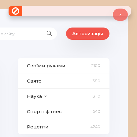
×
Авторизація
Своїми руками
2100
Свято
380
Наука
13110
Спорт і фітнес
540
Рецепти
4240