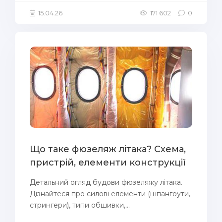
15.04.26
171 602
0
Що таке фюзеляж літака? Схема,
пристрій, елементи конструкції
Детальний огляд будови фюзеляжу літака.
Дізнайтеся про силові елементи (шпангоути,
стрингери), типи обшивки,...