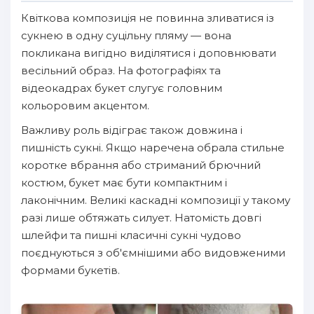
Квіткова композиція не повинна зливатися із
сукнею в одну суцільну пляму — вона
покликана вигідно виділятися і доповнювати
весільний образ. На фотографіях та
відеокадрах букет слугує головним
кольоровим акцентом.
Важливу роль відіграє також довжина і
пишність сукні. Якщо наречена обрала стильне
коротке вбрання або стриманий брючний
костюм, букет має бути компактним і
лаконічним. Великі каскадні композиції у такому
разі лише обтяжать силует. Натомість довгі
шлейфи та пишні класичні сукні чудово
поєднуються з об'ємнішими або видовженими
формами букетів.