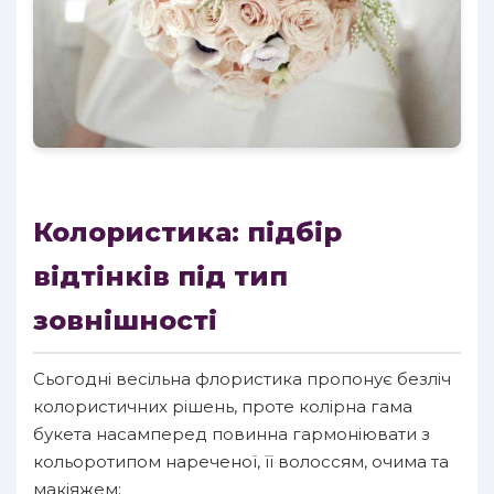
Колористика: підбір
відтінків під тип
зовнішності
Сьогодні весільна флористика пропонує безліч
колористичних рішень, проте колірна гама
букета насамперед повинна гармоніювати з
кольоротипом нареченої, її волоссям, очима та
макіяжем: