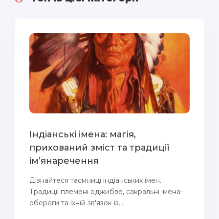
Індіанські імена: магія,
прихований зміст та традиції
ім’янаречення
Дізнайтеся таємниці індіанських імен.
Традиції племені оджибве, сакральні імена-
обереги та їхній зв'язок із...