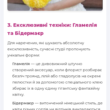
3. Ексклюзивні техніки: Гламелія
та Бідермаєр
Для наречених, які шукають абсолютну
ексклюзивність, сучасні студії пропонують
унікальні форми:
Гламелія
— це дивовижний штучно
створений аксесуар, коли флорист розбирає
безліч троянд, лілій або гладіолусів на окремі
пелюстки й за допомогою спеціального клею
збирає їх в одну єдину гігантську фантазійну
квітку.
Бідермаєр
— витончений німецький стиль, де
квіти різних сортів чи відтінків викладаються