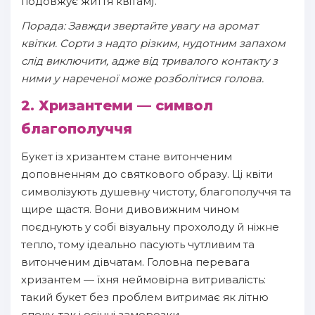
подовжує життя квітам).
Порада: Завжди звертайте увагу на аромат
квітки. Сорти з надто різким, нудотним запахом
слід виключити, адже від тривалого контакту з
ними у нареченої може розболітися голова.
2. Хризантеми — символ
благополуччя
Букет із хризантем стане витонченим
доповненням до святкового образу. Ці квіти
символізують душевну чистоту, благополуччя та
щире щастя. Вони дивовижним чином
поєднують у собі візуальну прохолоду й ніжне
тепло, тому ідеально пасують чутливим та
витонченим дівчатам. Головна перевага
хризантем — їхня неймовірна витривалість:
такий букет без проблем витримає як літню
спеку, так і осінні заморозки.