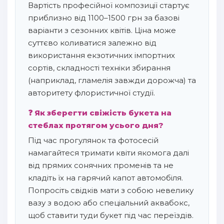
Вартість професійної композиції стартує
приблизно від 1100–1500 грн за базові
варіанти з сезонних квітів. Ціна може
суттєво коливатися залежно від
використання екзотичних імпортних
сортів, складності техніки збирання
(наприклад, гламелія завжди дорожча) та
авторитету флористичної студії.
❓ Як зберегти свіжість букета на
стеблах протягом усього дня?
Під час прогулянок та фотосесій
намагайтеся тримати квіти якомога далі
від прямих сонячних променів та не
кладіть їх на гарячий капот автомобіля.
Попросіть свідків мати з собою невелику
вазу з водою або спеціальний аквабокс,
щоб ставити туди букет під час переїздів.