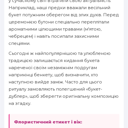
у сучасному світі втратили свою актуальність.
Наприклад, наші предки вважали весільний
букет потужним оберегом від злих духів. Перед
церемонією бутони спеціально переплітали
ароматними цілющими травами (м'ятою,
чебрецем) і навіть посипали захисними
спеціями.
Сьогодні ж найпопулярнішою та улюбленою
традицією залишається кидання букета
нареченої своїм незаміжнім подругам
наприкінці бенкету, щоб визначити, хто
наступною вийде заміж. Часто для цього
ритуалу замовляють полегшений «букет-
дублер», щоб зберегти оригінальну композицію
на згадку.
Флористичний етикет і вік: