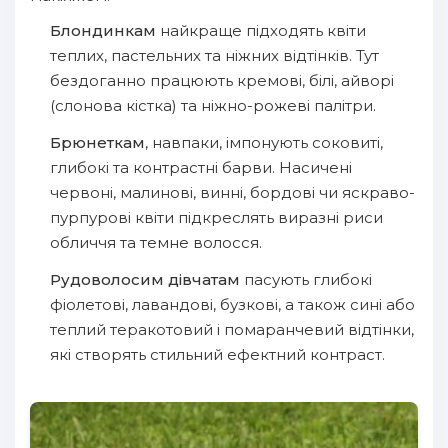
Блондинкам
найкраще підходять квіти
теплих, пастельних та ніжних відтінків. Тут
бездоганно працюють кремові, білі, айворі
(слонова кістка) та ніжно-рожеві палітри.
Брюнеткам
, навпаки, імпонують соковиті,
глибокі та контрастні барви. Насичені
червоні, малинові, винні, бордові чи яскраво-
пурпурові квіти підкреслять виразні риси
обличчя та темне волосся.
Рудоволосим дівчатам
пасують глибокі
фіолетові, лавандові, бузкові, а також сині або
теплий теракотовий і помаранчевий відтінки,
які створять стильний ефектний контраст.