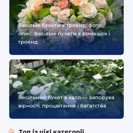
Весільні букети з троянд: фото,
опис. Весільні букети з ромашок і
троянд
Весільний букет з калл — запорука
вірності, процвітання і багатства
Топ із цієї категорії