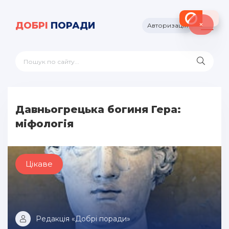
×
ДОБРІ
ПОРАДИ
Авторизація
Давньогрецька богиня Гера:
міфологія
Цікаве
Редакція «Добрі поради»