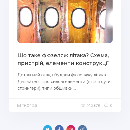
Що таке фюзеляж літака? Схема,
пристрій, елементи конструкції
Детальний огляд будови фюзеляжу літака.
Дізнайтеся про силові елементи (шпангоути,
стрингери), типи обшивки,...
19.04.26
145 379
0