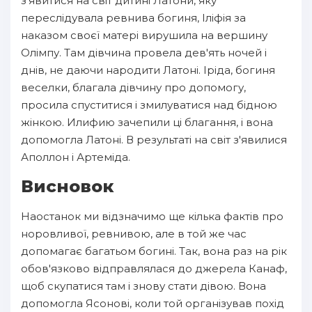
з'явитися на світ дитині Латони, яку
переслідувала ревнива богиня, Іліфія за
наказом своєї матері вирушила на вершину
Олімпу. Там дівчина провела дев'ять ночей і
днів, не даючи народити Латоні. Іріда, богиня
веселки, благала дівчину про допомогу,
просила спуститися і змилуватися над бідною
жінкою. Илифию зачепили ці благання, і вона
допомогла Латоні. В результаті на світ з'явилися
Аполлон і Артеміда.
Висновок
Наостанок ми відзначимо ще кілька фактів про
норовливої, ревнивою, але в той же час
допомагає багатьом богині. Так, вона раз на рік
обов'язково відправлялася до джерела Канаф,
щоб скупатися там і знову стати дівою. Вона
допомогла Ясонові, коли той організував похід