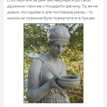
спостерігати за цим. Він звернувся до своєї
дружини і просив її пощадити дівчину. Та, як не
дивно, погодилася, але поставила умову – Іо
ніколи не повинна була повертатися в Грецію.