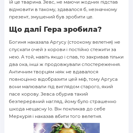
їй це тварина. Зевс, не маючи жодних підстав
відмовити в такому, здавалося б, незначному
презент, змушений був зробити це.
Що далі Гера зробила?
Богиня наказала Аргусу (стоокому велетня) не
спускати очей з корови і постійно стежити за
нею. А той, навіть якщо і спав, то закривав тільки
два ока, інші ж продовжували спостереження.
Античним творцям ніяк не вдавалося
повноцінно відобразити цей міф, тому Аргуса
вони малювали під виглядом старого, який
пасе корову. Зевса обурив такий
безперервний нагляд, йому було страшенно
шкода нещасну Іо. Він покликав до себе
Меркурія і наказав вбити того велетня.