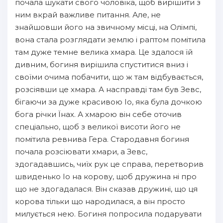
почала шукати свого чоловіка, щоб вирішити з
ним вкрай важливе питання. Але, не
знайшовши його на звичному місці, на Олімпі,
вона стала розглядати землю і раптом помітила
там дуже темне велика хмара. Це здалося їй
дивним, богиня вирішила спуститися вниз і
своїми очима побачити, що ж там відбувається,
розсіявши це хмара. А насправді там був Зевс,
бігаючи за дуже красивою Іо, яка була дочкою
бога річки Їнах. А хмарою він себе оточив
спеціально, щоб з великої висоти його не
помітила ревнива Гера. Стародавня богиня
почала розсіювати хмари, а Зевс,
здогадавшись, чиїх рук це справа, перетворив
швиденько Іо на корову, щоб дружина ні про
що не здогадалася. Він сказав дружині, що ця
корова тільки що народилася, а він просто
милується нею. Богиня попросила подарувати