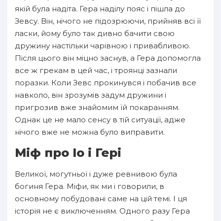
якій була надіта. Гера наділу пояс і пішла до
Зевсу. Він, нічого не підозрюючи, прийняв всі її
ласки, йому було так дивно бачити свою
дружину настільки чарівною і привабливою.
Після цього він міцно заснув, а Гера допомогла
все ж грекам в цей час, і троянці зазнали
поразки. Коли Зевс прокинувся і побачив все
навколо, він зрозумів задум дружини і
пригрозив вже знайомим їй покаранням.
Однак це не мало сенсу в тій ситуації, адже
нічого вже не можна було виправити.
Міф про Іо і Гері
Великої, могутньої і дуже ревнивою була
богиня Гера. Міфи, як ми і говорили, в
основному побудовані саме на цій темі. І ця
історія не є виключенням. Одного разу Гера