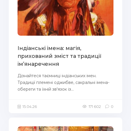
Індіанські імена: магія,
прихований зміст та традиції
ім’янаречення
Дізнайтеся таємниці індіанських імен.
Традиції племені оджибве, сакральні імена-
обереги та їхній зв'язок із...
15.04.26
171 602
0