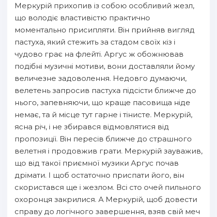
Меркурій прихопив із собою особливий жезл,
що володіє властивістю практично
моментально присипляти. Він прийняв вигляд
пастуха, який стежить за стадом своїх кіз і
чудово грає на флейті. Аргус ж обожнював
подібні музичні мотиви, вони доставляли йому
величезне задоволення. Недовго думаючи,
велетень запросив пастуха підсісти ближче до
нього, запевняючи, що краще пасовища ніде
немає, та й місце тут гарне і тінисте. Меркурій,
ясна річ, і не збирався відмовлятися від
пропозиції. Він пересів ближче до страшного
велетня і продовжив грати. Меркурій зауважив,
що від такої приємної музики Аргус почав
дрімати. І щоб остаточно приспати його, він
скористався ще і жезлом. Всі сто очей пильного
охоронця закрилися. А Меркурій, щоб довести
справу до логічного завершення, взяв свій меч