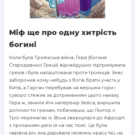
Міф ще про одну хитрість
богині
Коли була Троянська війна, Гера (богиня
Стародавньої Греції) відчайдушно підтримувала
греків і була налаштована проти троянців. Зевс
заборонив кому-небудь з богів брати участь у
битві, а Гарган перебував на вершині гори і
суворо стежив за дотриманням цього наказу.
Гера ж, звикла йти наперекір Зевса, вирішила
допомогти грекам, побачивши, що Гектор з
Трої перемагає їх. Вона звернулася до Афродіті
з проханням дати їй на час пояс. Це була
чарівна річ, яка дарувала неземну красу тієї, на