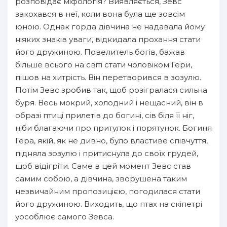
розповідає міфологія? Виявляється, Зевс
закохався в неї, коли вона була ще зовсім
юною. Однак горда дівчина не надавала йому
ніяких знаків уваги, відкидала прохання стати
його дружиною. Повелитель богів, бажав
більше всього на світі стати чоловіком Гери,
пішов на хитрість. Він перетворився в зозулю.
Потім Зевс зробив так, щоб розігралася сильна
буря. Весь мокрий, холодний і нещасний, він в
образі птиці прилетів до богині, сів біля її ніг,
ніби благаючи про притулок і порятунок. Богиня
Гера, якій, як не дивно, було властиве співчуття,
підняла зозулю і притиснула до своїх грудей,
щоб відігріти. Саме в цей момент Зевс став
самим собою, а дівчина, зворушена таким
незвичайним пропозицією, погодилася стати
його дружиною. Виходить, що птах на скіпетрі
уособлює самого Зевса.