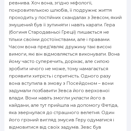
ревнива. Хоч вона, згідно міфології,
покровителькою шлюбів, її подружнє життя
проходить у постійних скандалах з Зевсом, який
змушений був її зупиняти і навіть карати. Гера
(богиня Стародавньої Греції) пишається не
тільки своїми достоїнствами, але і правами.
Часом вона пред'являє дружину такі високі
вимоги, які він відмовляється виконувати. Вона
йому часто суперечить, дорікає, але силою
зробити нічого не може, тому намагається
проявити хитрість і спритність. Одного разу
вона вступила в змову з Посейдоном – вони
задумали позбавити Зевса його верховної
влади. Вони навіть змогли укласти його в
кайдани, але тут прийшла на допомогу Фетіда,
яка звернулася до страшного велетня. Один
його грізний вигляд змусив Геру одуматися і
відмовитися від своїх задумів. Зевс був