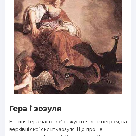
Гера і зозуля
Богиня Гера часто зображується зі скіпетром, на
верхівці якої сидить зозуля. Що про це