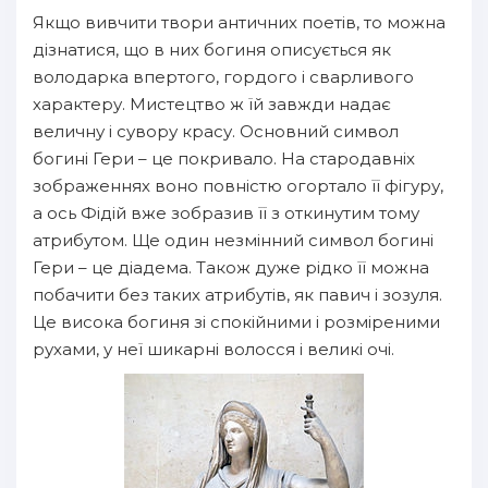
Якщо вивчити твори античних поетів, то можна
дізнатися, що в них богиня описується як
володарка впертого, гордого і сварливого
характеру. Мистецтво ж їй завжди надає
величну і сувору красу. Основний символ
богині Гери – це покривало. На стародавніх
зображеннях воно повністю огортало її фігуру,
а ось Фідій вже зобразив її з откинутим тому
атрибутом. Ще один незмінний символ богині
Гери – це діадема. Також дуже рідко її можна
побачити без таких атрибутів, як павич і зозуля.
Це висока богиня зі спокійними і розміреними
рухами, у неї шикарні волосся і великі очі.