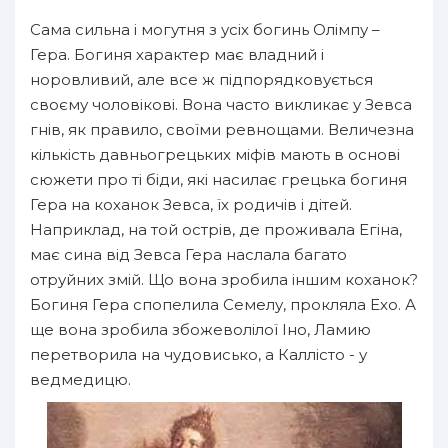
Сама сильна і могутня з усіх богинь Олімпу –
Гера. Богиня характер має владний і
норовливий, але все ж підпорядковується
своєму чоловікові. Вона часто викликає у Зевса
гнів, як правило, своїми ревнощами. Величезна
кількість давньогрецьких міфів мають в основі
сюжети про ті біди, які насилає грецька богиня
Гера на коханок Зевса, їх родичів і дітей.
Наприклад, на той острів, де проживала Егіна,
має сина від Зевса Гера наслала багато
отруйних змій. Що вона зробила іншим коханок?
Богиня Гера спопелила Семелу, прокляла Ехо. А
ще вона зробила збожеволілої Іно, Ламию
перетворила на чудовисько, а Каллісто - у
ведмедицю.