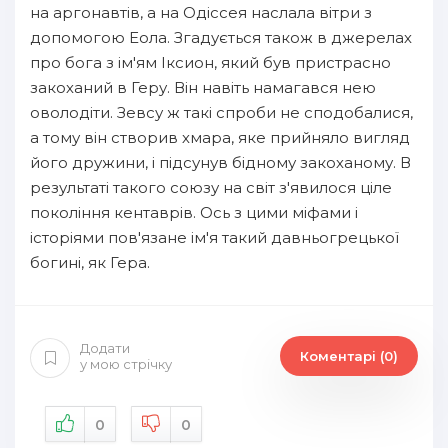
на аргонавтів, а на Одіссея наслала вітри з
допомогою Еола. Згадується також в джерелах
про бога з ім'ям Іксион, який був пристрасно
закоханий в Геру. Він навіть намагався нею
оволодіти. Зевсу ж такі спроби не сподобалися,
а тому він створив хмара, яке прийняло вигляд
його дружини, і підсунув бідному закоханому. В
результаті такого союзу на світ з'явилося ціле
покоління кентаврів. Ось з цими міфами і
історіями пов'язане ім'я такий давньогрецької
богині, як Гера.
Додати
Коментарі (0)
у мою стрічку
0
0