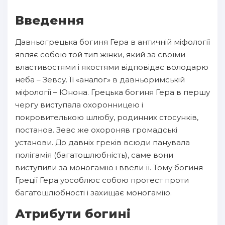
Введення
Давньогрецька богиня Гера в античній міфології
являє собою той тип жінки, який за своїми
властивостями і якостями відповідає володарю
неба – Зевсу. Її «аналог» в давньоримській
міфології – Юнона. Грецька богиня Гера в першу
чергу виступала охоронницею і
покровителькою шлюбу, родинних стосунків,
постанов. Зевс же охороняв громадські
установи. До давніх греків всюди панувала
полігамія (багатошлюбність), саме вони
виступили за моногамію і ввели її. Тому богиня
Греції Гера уособлює собою протест проти
багатошлюбності і захищає моногамію.
Атрибути богині