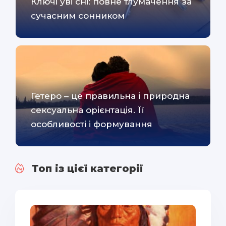
Ключі уві сні: повне тлумачення за
сучасним сонником
Гетеро – це правильна і природна
сексуальна орієнтація. Її
особливості і формування
Топ із цієї категорії