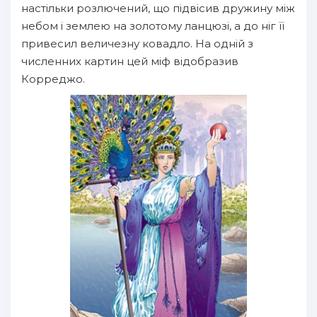
настільки розлючений, що підвісив дружину між
небом і землею на золотому ланцюзі, а до ніг її
привесил величезну ковадло. На одній з
численних картин цей міф відобразив
Корреджо.