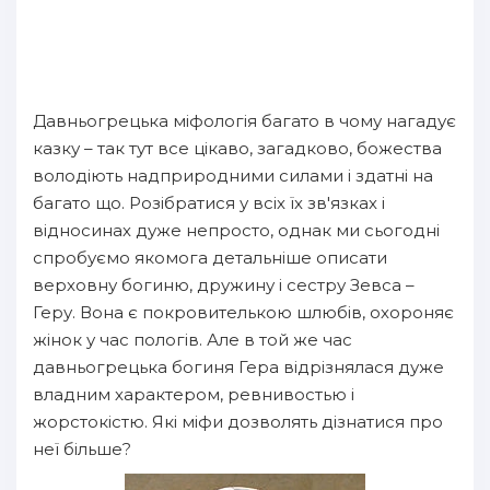
Давньогрецька міфологія багато в чому нагадує
казку – так тут все цікаво, загадково, божества
володіють надприродними силами і здатні на
багато що. Розібратися у всіх їх зв'язках і
відносинах дуже непросто, однак ми сьогодні
спробуємо якомога детальніше описати
верховну богиню, дружину і сестру Зевса –
Геру. Вона є покровителькою шлюбів, охороняє
жінок у час пологів. Але в той же час
давньогрецька богиня Гера відрізнялася дуже
владним характером, ревнивостью і
жорстокістю. Які міфи дозволять дізнатися про
неї більше?