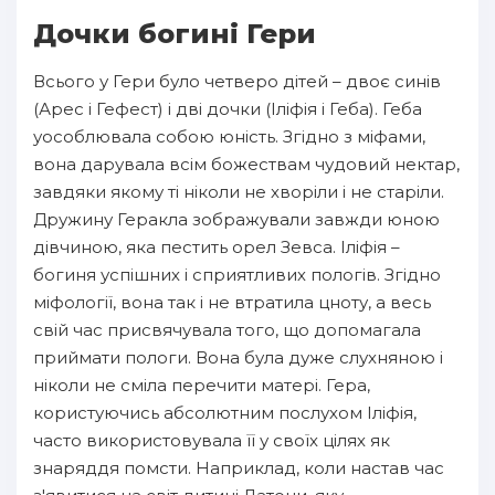
Дочки богині Гери
Всього у Гери було четверо дітей – двоє синів
(Арес і Гефест) і дві дочки (Іліфія і Геба). Геба
уособлювала собою юність. Згідно з міфами,
вона дарувала всім божествам чудовий нектар,
завдяки якому ті ніколи не хворіли і не старіли.
Дружину Геракла зображували завжди юною
дівчиною, яка пестить орел Зевса. Іліфія –
богиня успішних і сприятливих пологів. Згідно
міфології, вона так і не втратила цноту, а весь
свій час присвячувала того, що допомагала
приймати пологи. Вона була дуже слухняною і
ніколи не сміла перечити матері. Гера,
користуючись абсолютним послухом Іліфія,
часто використовувала її у своїх цілях як
знаряддя помсти. Наприклад, коли настав час