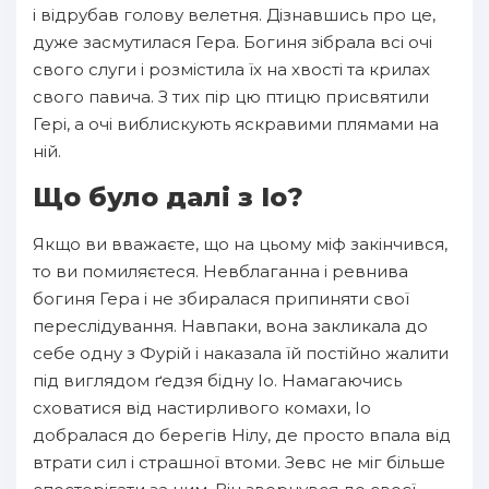
і відрубав голову велетня. Дізнавшись про це,
дуже засмутилася Гера. Богиня зібрала всі очі
свого слуги і розмістила їх на хвості та крилах
свого павича. З тих пір цю птицю присвятили
Гері, а очі виблискують яскравими плямами на
ній.
Що було далі з Іо?
Якщо ви вважаєте, що на цьому міф закінчився,
то ви помиляєтеся. Невблаганна і ревнива
богиня Гера і не збиралася припиняти свої
переслідування. Навпаки, вона закликала до
себе одну з Фурій і наказала їй постійно жалити
під виглядом ґедзя бідну Іо. Намагаючись
сховатися від настирливого комахи, Іо
добралася до берегів Нілу, де просто впала від
втрати сил і страшної втоми. Зевс не міг більше