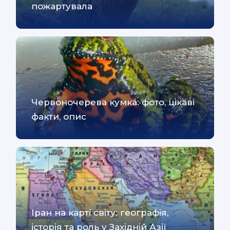
пожартувала
Червоночерева кумка: фото, цікаві
факти, опис
Іран на карті світу: географія,
історія та роль у Західній Азії