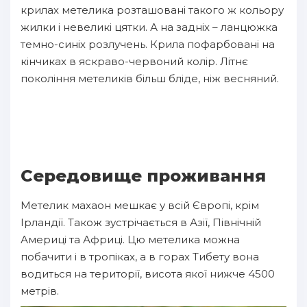
крилах метелика розташовані такого ж кольору
жилки і невеликі цятки. А на задніх – ланцюжка
темно-синіх розлучень. Крила пофарбовані на
кінчиках в яскраво-червоний колір. Літнє
покоління метеликів більш бліде, ніж весняний.
Середовище проживання
Метелик махаон мешкає у всій Європі, крім
Ірландії. Також зустрічається в Азії, Північній
Америці та Африці. Цю метелика можна
побачити і в тропіках, а в горах Тибету вона
водиться на території, висота якої нижче 4500
метрів.