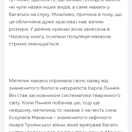
не чули назви інших видів, а саме махаон у
багатьох на слуху. Можливо, причина в тому, що
ця обличчяна дуже красива і має великі
розміри. У деяких країнах вона занесена в
Червону книгу, оскільки популяція махаона
стрімко зменшується.
Метелик махаон отримала свою назву від
знаменитого біолога-натураліста Карла Ліннея.
Він став засновником систематики тваринного
світу. Коли Лінней побачив цю, тоді ще
невідому, метелика, то назвав її на честь сина
Ескулапа Махаона – знаменитого міфічного
лікаря Троянської війни, який врятував багато