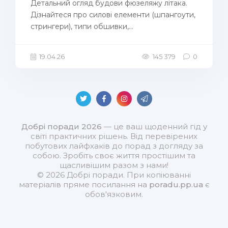
Детальний огляд будови фюзеляжу літака.
Дізнайтеся про силові елементи (шпангоути,
стрингери), типи обшивки,...
19.04.26
145 379
0
Добрі поради 2026
— це ваш щоденний гід у
світі практичних рішень. Від перевірених
побутових лайфхаків до порад з догляду за
собою. Зробіть своє життя простішим та
щасливішим разом з нами!
© 2026 Добрі поради. При копіюванні
матеріалів пряме посилання на
poradu.pp.ua
є
обов'язковим.