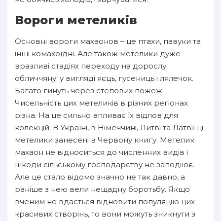
Вороги метеликів
Основні вороги махаонов – це птахи, павуки та
інші комахоїдні. Але також метелики дуже
вразливі стадіях переходу на дорослу
обличчяну: у вигляді яєць, гусениць і лялечок.
Багато гинуть через степових пожеж.
Чисельність цих метеликів в різних регіонах
різна. На це сильно впливає їх відлов для
колекцій. В Україні, в Німеччині, Литві та Латвії ці
метелики занесені в Червону книгу. Метелик
махаон не відноситься до численних видів і
шкоди сільському господарству не заподіює.
Але це стало відомо значно не так давно, а
раніше з нею вели нещадну боротьбу. Якщо
вченим не вдасться відновити популяцію цих
красивих створінь, то вони можуть зникнути з