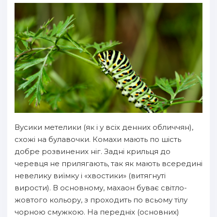
Вусики метелики (як і у всіх денних обличчян),
схожі на булавочки. Комахи мають по шість
добре розвинених ніг. Задні крильця до
черевця не прилягають, так як мають всередині
невелику виїмку і «хвостики» (витягнуті
вирости). В основному, махаон буває світло-
жовтого кольору, з проходить по всьому тілу
чорною смужкою. На передніх (основних)