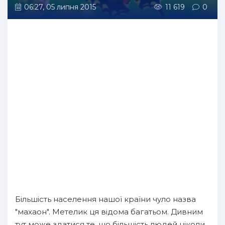
06:27, 05 липня 2015
11 619
0
Більшість населення нашої країни чуло назва
"махаон". Метелик ця відома багатьом. Дивним
тут може здатися те, що більшість людей ніколи