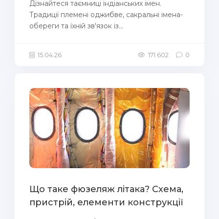
Дізнайтеся таємниці індіанських імен.
Традиції племені оджибве, сакральні імена-
обереги та їхній зв'язок із...
15.04.26
171 602
0
Що таке фюзеляж літака? Схема,
пристрій, елементи конструкції