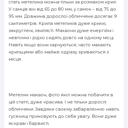
стать метелика можна тільки за розмахом крил.
У самців він від 65 до 80 мм, у самок – від 75 до
95 мм. Довжина дорослої обличчяни досягає 9
сантиметрів. Крила метеликів дуже крихкі,
закруглені, хвилясті. Махаони дуже енергійні і
невтомні і рідко сидять довго на одному місці.
Навіть якщо вони харчуються, часто махають
крильцями або майже одразу зриваються з
місця.
Метелик махаон, фото якої можна побачити в
цій статті, дуже красива. І не тільки дорослі
обличчяни. Завдяки своєму забарвленню навіть
гусениці приковують до себе увагу. Вони дуже
яскраві і барвисті.