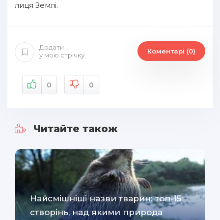
лиця Землі.
Додати
Коментарі (0)
у мою стрічку
0
0
Читайте також
Найсмішніші назви тварин: топ-15
створінь, над якими природа