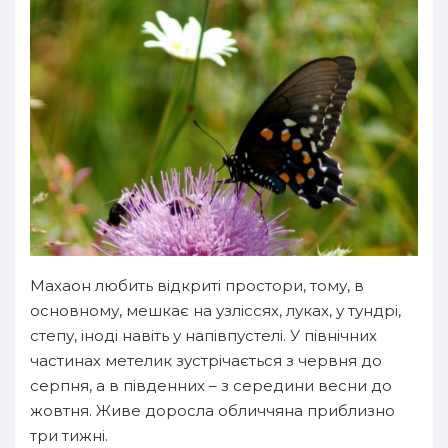
Махаон любить відкриті простори, тому, в
основному, мешкає на узліссях, луках, у тундрі,
степу, іноді навіть у напівпустелі. У північних
частинах метелик зустрічається з червня до
серпня, а в південних – з середини весни до
жовтня. Живе доросла обличчяна приблизно
три тижні.