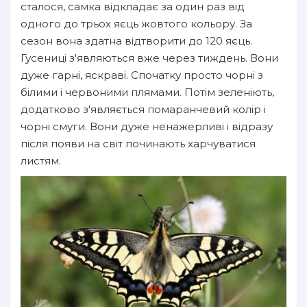
сталося, самка відкладає за один раз від
одного до трьох яєць жовтого кольору. За
сезон вона здатна відтворити до 120 яєць.
Гусениці з'являються вже через тиждень. Вони
дуже гарні, яскраві. Спочатку просто чорні з
білими і червоними плямами. Потім зеленіють,
додатково з'являється помаранчевий колір і
чорні смуги. Вони дуже ненажерливі і відразу
після появи на світ починають харчуватися
листям.