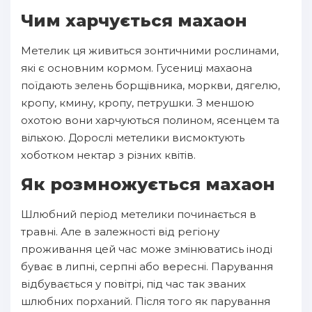
Чим харчується махаон
Метелик ця живиться зонтичними рослинами,
які є основним кормом. Гусениці махаона
поїдають зелень борщівника, моркви, дягелю,
кропу, кмину, кропу, петрушки. З меншою
охотою вони харчуються полином, ясенцем та
вільхою. Дорослі метелики висмоктують
хоботком нектар з різних квітів.
Як розмножується махаон
Шлюбний період метелики починається в
травні. Але в залежності від регіону
проживання цей час може змінюватись іноді
буває в липні, серпні або вересні. Парування
відбувається у повітрі, під час так званих
шлюбних порханий. Після того як парування