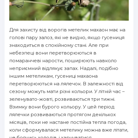
Для захисту від ворогів метелик махаон має на
голові пару залоз, які не видно, якщо гусениця
знаходиться в спокійному стані. Але при
небезпеці вони перетворюються в
помаранчеві нарости, поширюють навколо
неприємний відлякує запах. Надалі, подібно
іншим метеликам, гусениці махаона
перетворюються на лялечок. В залежності від
сезону можуть мати різні кольори. У літній час –
зеленувато-жовті, розвиваються три тижні.
Взимку вони бурого кольору. У цей період
лялечки розвиваються протягом декількох
місяців, поки не настане постійна тепла погода,
коли сформувалася метелику можна вже літати,
не боячись холодів, і харчуватися.