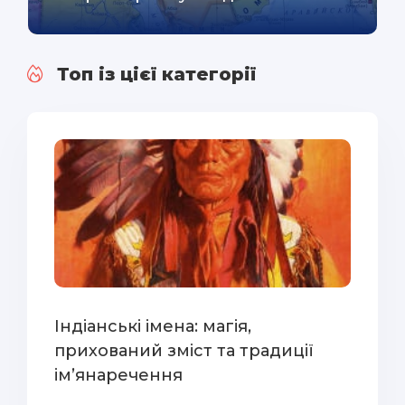
Топ із цієї категорії
Індіанські імена: магія,
прихований зміст та традиції
ім’янаречення