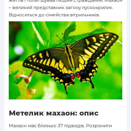
життів і полегшував людям страждання. Махаон
– великий представник загону лускокрилих.
Відноситься до сімейства вітрильників.
Метелик махаон: опис
Махаон має близько 37 підвидів. Розрізнити